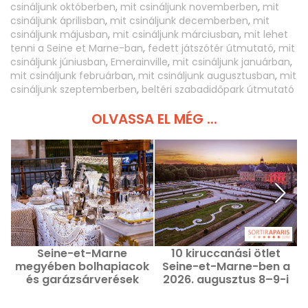
csináljunk októberben
,
mit csináljunk novemberben
,
mit
csináljunk áprilisban
,
mit csináljunk decemberben
,
mit
csináljunk májusban
,
mit csináljunk márciusban
,
mit lehet
tenni a Seine et Marne-ban
,
fedett játszótér útmutató
,
mit
csináljunk júniusban
,
Emerainville
,
mit csináljunk januárban
,
mit csináljunk februárban
,
mit csináljunk augusztusban
,
mit
csináljunk szeptemberben
,
beltéri szabadidőpark útmutató
OLVASSA EL MÉG ...
Seine-et-Marne
10 kiruccanási ötlet
megyében bolhapiacok
Seine-et-Marne-ben a
és garázsárverések
2026. augusztus 8–9-i
2026. augusztus 8–9. -
hétvégére (77)
77