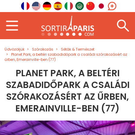
Üdvözöljük
Szórakozás
Séták & Természet
Planet Park, a beltéri szabadidőpark a családi szórakozásért az
űrben, Emerainville-ben (77)
PLANET PARK, A BELTÉRI
SZABADIDŐPARK A CSALÁDI
SZÓRAKOZÁSÉRT AZ ŰRBEN,
EMERAINVILLE-BEN (77)