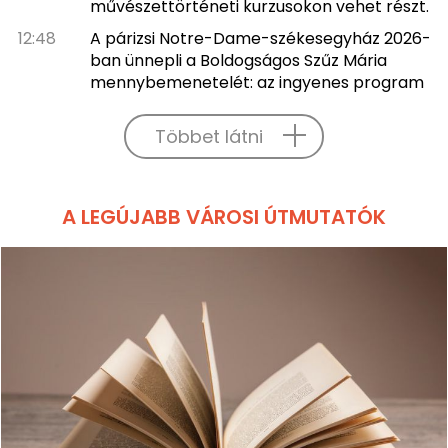
művészettörténeti kurzusokon vehet részt.
12:48
A párizsi Notre-Dame-székesegyház 2026-
ban ünnepli a Boldogságos Szűz Mária
mennybemenetelét: az ingyenes program
Többet látni
A LEGÚJABB VÁROSI ÚTMUTATÓK