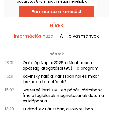
augusztus 8-án, hogy megünnepeljük a
Csillagok Éjszakáit. Ez egy remek alkalom
arra, hogy többet megtudjunk az égről, és
Pontosítsa a keresést
arról a szervezetről, amely egész nyáron
Párizs parkjait és kertjeit tölti meg.
HÍREK
Információs huzal
A + olvasmányok
péntek
18:31
Örökség Napjai 2026: a Maubuisson
apátság látogatásai (95) – a program
15:31
Kavinsky halála: Párizsban hol és mikor
lesznek a temetések?
15:02
Szeretné látni XIV. Leó pápát Párizsban?
Íme a foglalások megnyitásának dátuma
és időpontja.
13:20
Tudtad-e? Párizsban, a Louvre-ban