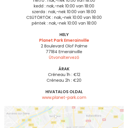
hétfő :
nak,-nek 10:00 van 18:00
kedd :
nak,-nek 10:00 van 18:00
szerda :
nak,-nek 10:00 van 18:00
CSÜTÖRTÖK :
nak,-nek 10:00 van 18:00
péntek :
nak,-nek 10:00 van 18:00
HELY
Planet Park Emerainville
2 Boulevard Olof Palme
77184
Emerainville
Útvonaltervező
ÁRAK
Créneau 1h : €12
Créneau 2h : €20
HIVATALOS OLDAL
www.planet-park.com