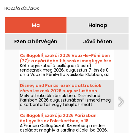
HOZZÁSZÓLÁSOK
Ma
Holnap
Ezen a hétvégén
Jövő héten
Csillagok Éjszakái 2026 Vaux-le-Pénilben
(77): a nyári égbolt éjszakai megfigyelése
Két nagyszabású csillagnéző estet
rendeznek meg 2026. augusztus 7-én és 8-
án a Vaux le Pénil-i Kutyaiskolai Klubban, az
új kiadású Csillagok Éjszakái esemény
kapcsán.
Disneyland Párizs: ezek az attrakciók
zárva lesznek 2026 augusztusában
Mely attrakciók zárnak be a Disneyland
Parisben 2026 augusztusában? Ismerd meg
a karbantartás vagy felújítás miatt
ideiglenesen nem elérhető attrakciók
listáját, hogy előre megtervezhesd a Disney
Csillagok Éjszakája 2026 Párizsban:
parkjaiban tett látogatásodat.
égfigyelés az Eole-kertben, a 18.
A Francia Csillagászati Szövetség minden
kerületben
családot meghív a Jardins d'Eole-ba 2026.