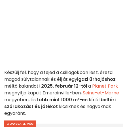
Készülj fel, hogy a fejed a csillagokban lesz, érezd
magad súlytalannak és élj át egy
igazi űrhajóshoz
méltó kalandot!
2025. február 12-től
a
Planet Park
megnyitja kapuit Emerainville-ben,
Seine-et-Marne
megyében, és
több mint 1000 m²-en
kínál
beltéri
szórakozást és játékot
kicsiknek és nagyoknak
egyaránt.
OLVASSA EL MÉG