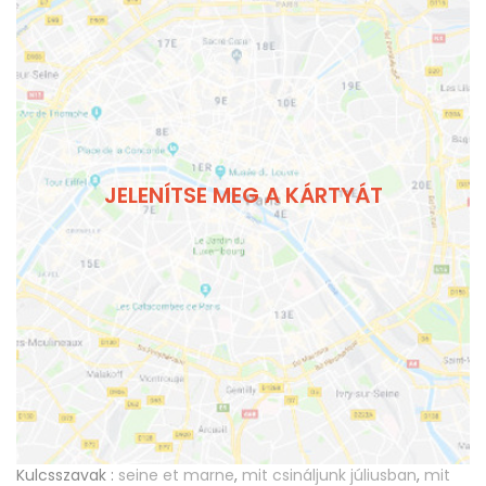
JELENÍTSE MEG A KÁRTYÁT
Kulcsszavak :
seine et marne
,
mit csináljunk júliusban
,
mit