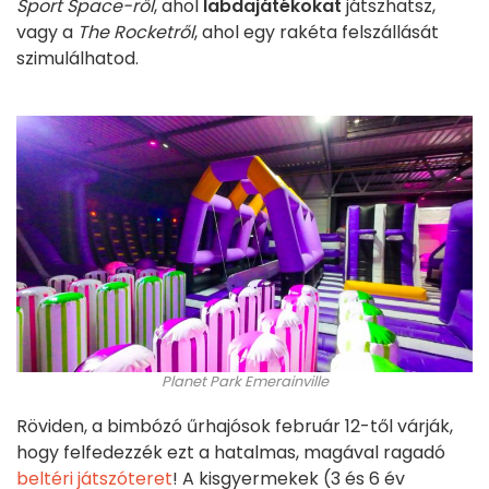
Sport Space-ről
, ahol
labdajátékokat
játszhatsz,
vagy a
The Rocketről
, ahol egy rakéta felszállását
szimulálhatod.
Planet Park Emerainville
Röviden, a bimbózó űrhajósok február 12-től várják,
hogy felfedezzék ezt a hatalmas, magával ragadó
beltéri játszóteret
! A kisgyermekek (3 és 6 év