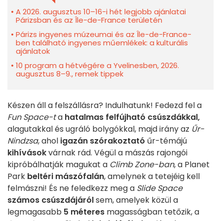
A 2026. augusztus 10–16-i hét legjobb ajánlatai
Párizsban és az Île-de-France területén
Párizs ingyenes múzeumai és az Île-de-France-
ben található ingyenes műemlékek: a kulturális
ajánlatok
10 program a hétvégére a Yvelinesben, 2026.
augusztus 8–9., remek tippek
Készen áll a felszállásra? Indulhatunk! Fedezd fel a
Fun Space-t
a
hatalmas felfújható csúszdákkal,
alagutakkal és ugráló bolygókkal, majd irány az
Űr-
Nindzsa
, ahol
igazán szórakoztató
űr-témájú
kihívások
várnak rád. Végül a mászás rajongói
kipróbálhatják magukat a
Climb Zone-ban
, a Planet
Park
beltéri mászófalán
, amelynek a tetejéig kell
felmászni! És ne feledkezz meg a
Slide Space
számos csúszdájáról
sem, amelyek közül a
legmagasabb
5 méteres
magasságban tetőzik, a