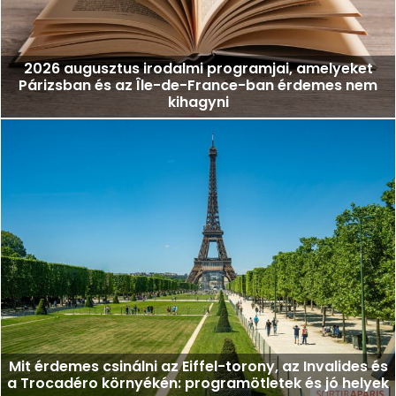
2026 augusztus irodalmi programjai, amelyeket
Párizsban és az Île-de-France-ban érdemes nem
kihagyni
Mit érdemes csinálni az Eiffel-torony, az Invalides és
a Trocadéro környékén: programötletek és jó helyek