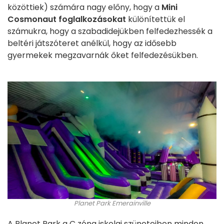
közöttiek) számára nagy előny, hogy a
Mini
Cosmonaut foglalkozásokat
különítettük el
számukra, hogy a szabadidejükben felfedezhessék a
beltéri játszóteret anélkül, hogy az idősebb
gyermekek megzavarnák őket felfedezésükben.
Planet Park Emerainville
A Planet Park a C zóna iskolai szüneteiben minden