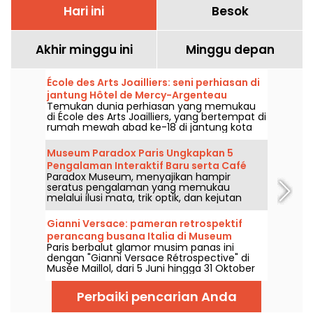
Hari ini
Besok
Akhir minggu ini
Minggu depan
École des Arts Joailliers: seni perhiasan di
jantung Hôtel de Mercy-Argenteau
Temukan dunia perhiasan yang memukau
di École des Arts Joailliers, yang bertempat di
rumah mewah abad ke-18 di jantung kota
Paris. Sepanjang tahun, pameran dan
lokakarya gratis menanti Anda untuk
Museum Paradox Paris Ungkapkan 5
mengetahui lebih lanjut tentang seni
Pengalaman Interaktif Baru serta Café
perhiasan.
Paradox Museum, menyajikan hampir
Hans & Gretel
seratus pengalaman yang memukau
melalui ilusi mata, trik optik, dan kejutan
sensori yang akan menanti Anda di Paris.
Anda pasti akan menyukai sensasi tertipu
Gianni Versace: pameran retrospektif
dan mengabadikan foto-foto surreal yang
perancang busana Italia di Museum
unik. Lima pengalaman imersif terbaru telah
Paris berbalut glamor musim panas ini
Maillol — perpanjangan
ditambahkan ke dalam perjalanan ini,
dengan "Gianni Versace Rétrospective" di
saatnya menguji ketajaman indra Anda! Dan
Musée Maillol, dari 5 Juni hingga 31 Oktober
sebagai bonus, sebuah kafe baru yang super
2026. Antara gaya barok dan overdosis
lezat, Hans & Gretel, siap memanjakan lidah
motif, pameran mode retrospektif ini
Anda dan menarik perhatian.
Perbaiki pencarian Anda
menjanjikan warna-warni dan kemewahan,
sejalan dengan sang legenda.