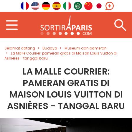
Selamat datang
Budaya
Museum dan pameran
La Malle Courrier: pameran gratis di Maison Louis Vuitton di
Asnières - tanggal baru
LA MALLE COURRIER:
PAMERAN GRATIS DI
MAISON LOUIS VUITTON DI
ASNIÈRES - TANGGAL BARU