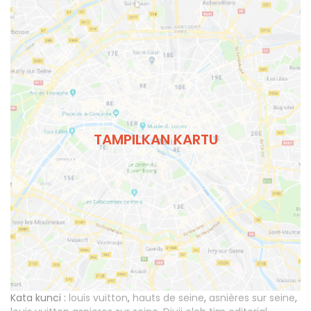
TAMPILKAN KARTU
Kata kunci :
louis vuitton
,
hauts de seine
,
asnières sur seine
,