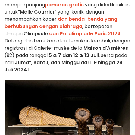
memperpanjang
pameran gratis
yang didedikasikan
untuk
"Malle Courrier
" yang ikonik, dengan
menambahkan koper
dan benda-benda yang
berhubungan dengan olahraga
, bertepatan
dengan Olimpiade
dan Paralimpiade Paris 2024
.
Datang dan temukan atau temukan kembali, dengan
registrasi, di Galerie-musée de la
Maison d'Asnières
(92) pada tanggal
5 & 7 dan 12 & 13 Juli
, serta pada
hari
Jumat, Sabtu, dan Minggu dari 19 hingga 28
Juli 2024
!