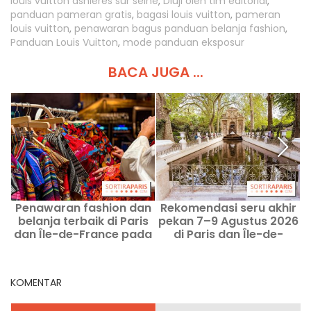
louis vuitton asnieres sur seine
,
Diuji oleh tim editorial
,
panduan pameran gratis
,
bagasi louis vuitton
,
pameran
louis vuitton
,
penawaran bagus panduan belanja fashion
,
Panduan Louis Vuitton
,
mode panduan eksposur
BACA JUGA ...
Penawaran fashion dan
Rekomendasi seru akhir
A
belanja terbaik di Paris
pekan 7–9 Agustus 2026
dan Île-de-France pada
di Paris dan Île-de-
Agustus 2026
France
KOMENTAR