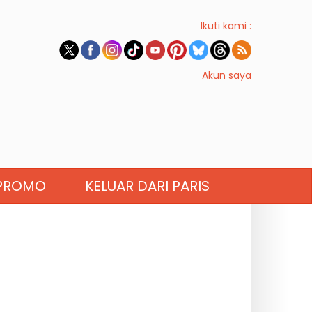
Ikuti kami :
Akun saya
PROMO
KELUAR DARI PARIS