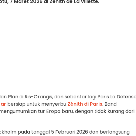
u, 7 Maret 2026 di Zénith de La Villette.
n Plan di Ris-Orangis, dan sebentar lagi Paris La Défens
tar
bersiap untuk menyerbu
Zénith di Paris
. Band
h mengumumkan tur Eropa baru, dengan tidak kurang dari
ockholm pada tanggal 5 Februari 2026 dan berlangsung