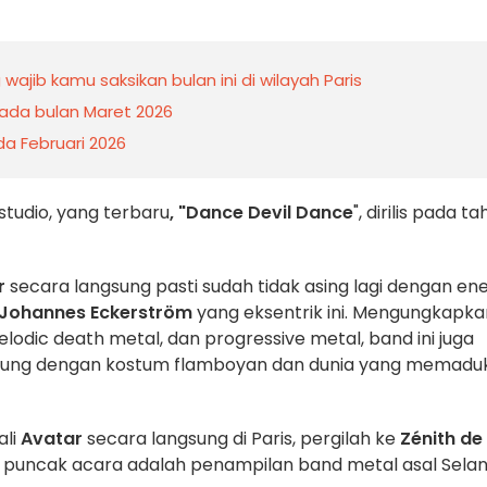
wajib kamu saksikan bulan ini di wilayah Paris
 pada bulan Maret 2026
da Februari 2026
studio, yang terbaru
, "Dance Devil Dance
", dirilis pada t
r
secara langsung pasti sudah tidak asing lagi dengan ene
Johannes Eckerström
yang eksentrik ini. Mengungkapka
odic death metal, dan progressive metal, band ini juga
ung dengan kostum flamboyan dan dunia yang memadu
li
Avatar
secara langsung di Paris, pergilah ke
Zénith de
 puncak acara adalah penampilan band metal asal Selan