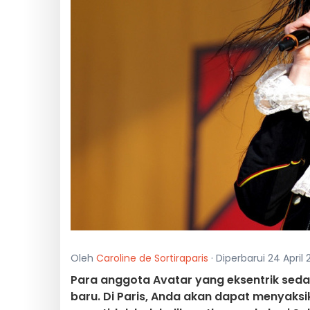
Oleh
Caroline de Sortiraparis
· Diperbarui 24 April 
Para anggota Avatar yang eksentrik sedan
baru. Di Paris, Anda akan dapat menyaks