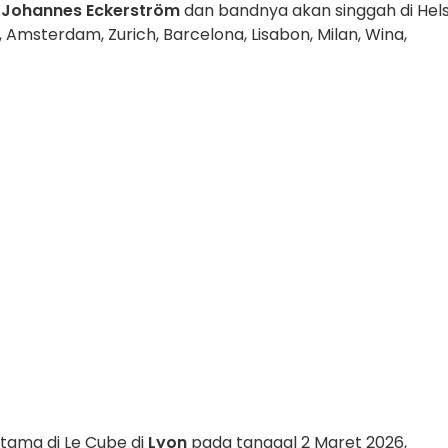
Johannes Eckerström
dan bandnya akan singgah di Helsi
 Amsterdam, Zurich, Barcelona, Lisabon, Milan, Wina,
rtama di Le Cube di
Lyon
pada tanggal 2 Maret 2026,