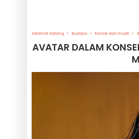
Selamat datang
Budaya
Konser dan musik
A
AVATAR DALAM KONSER 
M