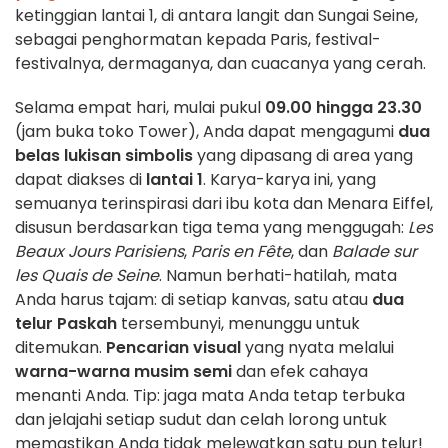
ketinggian lantai 1, di antara langit dan Sungai Seine,
sebagai penghormatan kepada Paris, festival-
festivalnya, dermaganya, dan cuacanya yang cerah.
Selama empat hari, mulai pukul
09.00 hingga 23.30
(jam buka toko Tower), Anda dapat mengagumi
dua
belas lukisan simbolis
yang dipasang di area yang
dapat diakses di
lantai 1
. Karya-karya ini, yang
semuanya terinspirasi dari ibu kota dan Menara Eiffel,
disusun berdasarkan tiga tema yang menggugah:
Les
Beaux Jours Parisiens
,
Paris en Fête
, dan
Balade sur
les Quais de Seine
. Namun berhati-hatilah, mata
Anda harus tajam: di setiap kanvas, satu atau
dua
telur Paskah
tersembunyi, menunggu untuk
ditemukan.
Pencarian visual
yang nyata melalui
warna-warna musim semi
dan efek cahaya
menanti Anda. Tip: jaga mata Anda tetap terbuka
dan jelajahi setiap sudut dan celah lorong untuk
memastikan Anda tidak melewatkan satu pun telur!