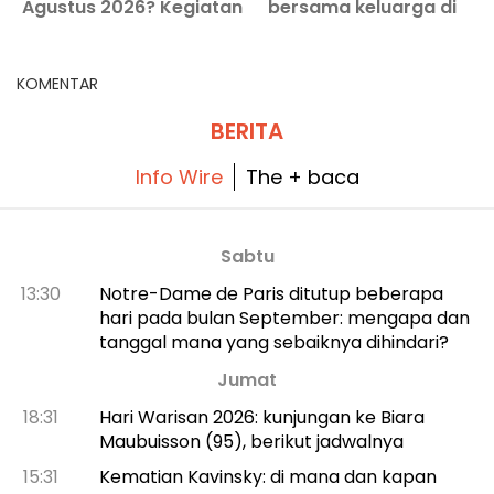
Agustus 2026? Kegiatan
bersama keluarga di
yang tidak boleh
sebuah kastil yang
k
dilewatkan
istimewa
KOMENTAR
BERITA
Info Wire
The + baca
Sabtu
13:30
Notre-Dame de Paris ditutup beberapa
hari pada bulan September: mengapa dan
tanggal mana yang sebaiknya dihindari?
Jumat
18:31
Hari Warisan 2026: kunjungan ke Biara
Maubuisson (95), berikut jadwalnya
15:31
Kematian Kavinsky: di mana dan kapan