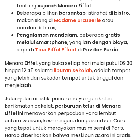
tentang
sejarah Menara Eiffel
;
Beberapa pilihan
bersantap
: istirahat di
bistro
,
makan siang di
Madame Brasserie
atau
camilan di teras;
Pengalaman mendalam
, beberapa
gratis
melalui smartphone
, yang lain
dengan biaya
,
seperti
Tour Eiffel Effect
di
Pavillon Ferrié
.
Menara
Eiffel
, yang buka setiap hari mulai pukul 09.30
hingga 12.45 selama
liburan sekolah
, adalah tempat
yang lebih dari sekadar tempat untuk tinggal dan
menjelajah.
Jalan-jalan artistik, panorama yang unik dan
kenikmatan cokelat,
perburuan telur di Menara
Eiffel
ini menawarkan perpaduan yang lembut
antara warisan, kesenangan, dan puisi urban. Cara
yang tepat untuk merayakan musim semi di Paris.
Harap diperhatikan bahwa meskipun acara ini gratis,