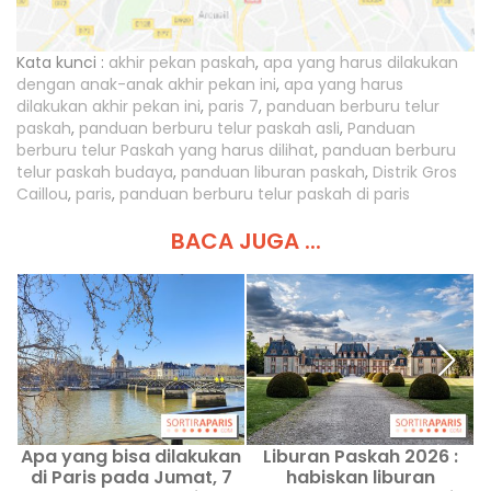
Kata kunci :
akhir pekan paskah
,
apa yang harus dilakukan
dengan anak-anak akhir pekan ini
,
apa yang harus
dilakukan akhir pekan ini
,
paris 7
,
panduan berburu telur
paskah
,
panduan berburu telur paskah asli
,
Panduan
berburu telur Paskah yang harus dilihat
,
panduan berburu
telur paskah budaya
,
panduan liburan paskah
,
Distrik Gros
Caillou
,
paris
,
panduan berburu telur paskah di paris
BACA JUGA ...
Apa yang bisa dilakukan
Liburan Paskah 2026 :
di Paris pada Jumat, 7
habiskan liburan