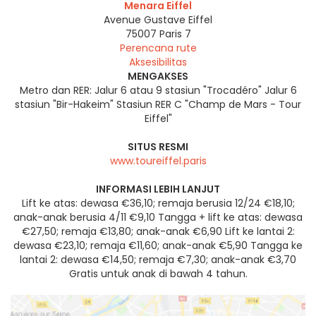
Menara Eiffel
Avenue Gustave Eiffel
75007
Paris 7
Perencana rute
Aksesibilitas
MENGAKSES
Metro dan RER: Jalur 6 atau 9 stasiun "Trocadéro" Jalur 6
stasiun "Bir-Hakeim" Stasiun RER C "Champ de Mars - Tour
Eiffel"
SITUS RESMI
www.toureiffel.paris
INFORMASI LEBIH LANJUT
Lift ke atas: dewasa €36,10; remaja berusia 12/24 €18,10;
anak-anak berusia 4/11 €9,10 Tangga + lift ke atas: dewasa
€27,50; remaja €13,80; anak-anak €6,90 Lift ke lantai 2:
dewasa €23,10; remaja €11,60; anak-anak €5,90 Tangga ke
lantai 2: dewasa €14,50; remaja €7,30; anak-anak €3,70
Gratis untuk anak di bawah 4 tahun.