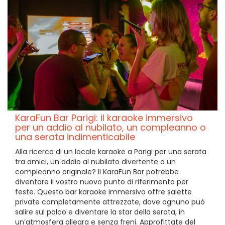
KaraFun Bar Parigi: il karaoke immersivo
per un addio al nubilato, un compleanno o
una serata indimenticabile
Alla ricerca di un locale karaoke a Parigi per una serata
tra amici, un addio al nubilato divertente o un
compleanno originale? Il KaraFun Bar potrebbe
diventare il vostro nuovo punto di riferimento per
feste. Questo bar karaoke immersivo offre salette
private completamente attrezzate, dove ognuno può
salire sul palco e diventare la star della serata, in
un’atmosfera allegra e senza freni. Approfittate del