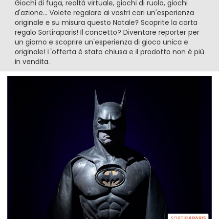
Giochi di fuga, realtà virtuale, giochi di ruolo, giochi
d'azione... Volete regalare ai vostri cari un'esperienza
originale e su misura questo Natale? Scoprite la carta
regalo Sortiraparis! Il concetto? Diventare reporter per
un giorno e scoprire un'esperienza di gioco unica e
originale! L'offerta è stata chiusa e il prodotto non è più
in vendita.