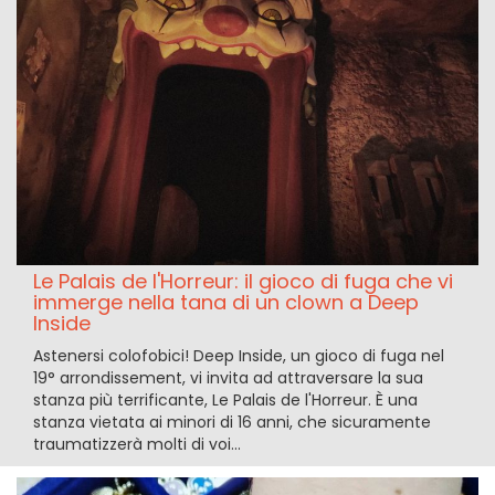
Le Palais de l'Horreur: il gioco di fuga che vi
immerge nella tana di un clown a Deep
Inside
Astenersi colofobici! Deep Inside, un gioco di fuga nel
19° arrondissement, vi invita ad attraversare la sua
stanza più terrificante, Le Palais de l'Horreur. È una
stanza vietata ai minori di 16 anni, che sicuramente
traumatizzerà molti di voi...