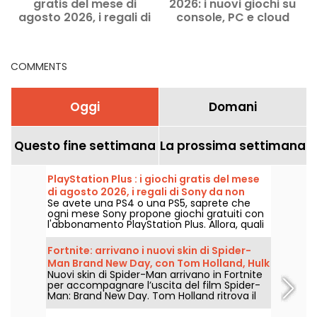
gratis del mese di
2026: i nuovi giochi su
agosto 2026, i regali di
console, PC e cloud
B
Sony da non perdere
COMMENTS
Oggi
Domani
Questo fine settimana
La prossima settimana
PlayStation Plus : i giochi gratis del mese
di agosto 2026, i regali di Sony da non
Se avete una PS4 o una PS5, saprete che
perdere
ogni mese Sony propone giochi gratuiti con
l'abbonamento PlayStation Plus. Allora, quali
sono i giochi offerti ad agosto 2026?
Scoprite la selezione di questo mese.
Fortnite: arrivano i nuovi skin di Spider-
Man Brand New Day, con Tom Holland, Hulk
Nuovi skin di Spider-Man arrivano in Fortnite
e Il Punitore
per accompagnare l’uscita del film Spider-
Man: Brand New Day. Tom Holland ritrova il
costume di Peter Parker nel gioco di Epic
Games, accanto a Hulk e al Punitore, a