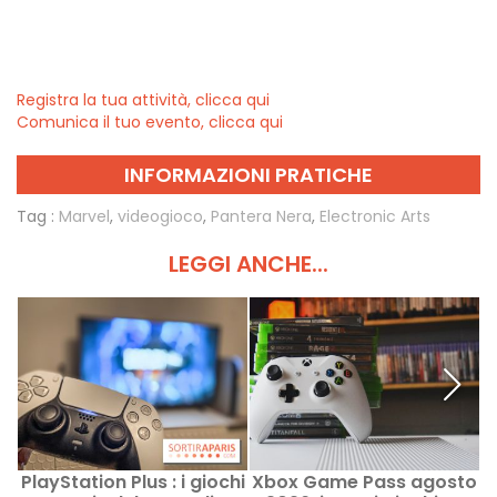
Registra la tua attività, clicca qui
Comunica il tuo evento, clicca qui
INFORMAZIONI PRATICHE
Tag :
Marvel
,
videogioco
,
Pantera Nera
,
Electronic Arts
LEGGI ANCHE...
PlayStation Plus : i giochi
Xbox Game Pass agosto