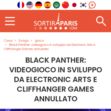
Casa
Svago
gioco
Black Panther: videogioco in sviluppo da Electronic Arts e
Cliffhanger Games annullato
BLACK PANTHER:
VIDEOGIOCO IN SVILUPPO
DA ELECTRONIC ARTS E
CLIFFHANGER GAMES
ANNULLATO