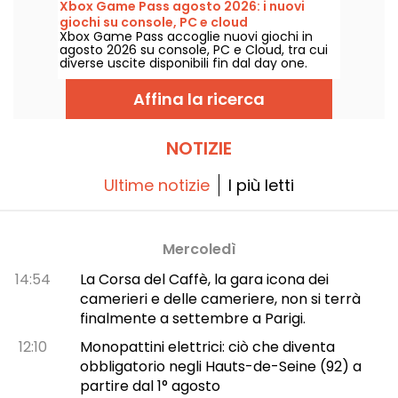
Xbox Game Pass agosto 2026: i nuovi
partire dal 31 luglio 2026.
giochi su console, PC e cloud
Xbox Game Pass accoglie nuovi giochi in
agosto 2026 su console, PC e Cloud, tra cui
diverse uscite disponibili fin dal day one.
Ecco le principali aggiunte annunciate da
Microsoft per gli abbonati al servizio.
Affina la ricerca
NOTIZIE
Ultime notizie
I più letti
Mercoledì
14:54
La Corsa del Caffè, la gara icona dei
camerieri e delle cameriere, non si terrà
finalmente a settembre a Parigi.
12:10
Monopattini elettrici: ciò che diventa
obbligatorio negli Hauts-de-Seine (92) a
partire dal 1° agosto