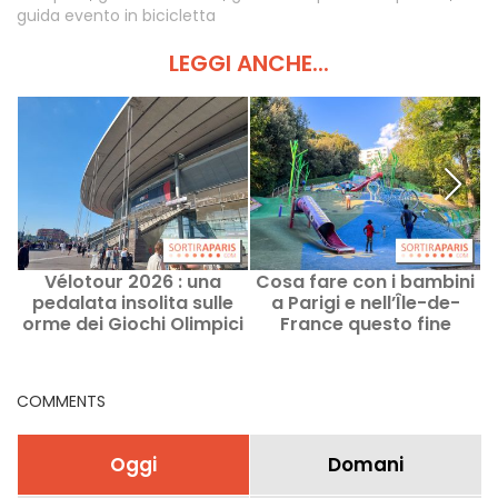
guida evento in bicicletta
LEGGI ANCHE...
Vélotour 2026 : una
Cosa fare con i bambini
L
pedalata insolita sulle
a Parigi e nell’Île-de-
orme dei Giochi Olimpici
France questo fine
c
nel nord di Parigi
settimana, l’8 e il 9
agosto 2026?
COMMENTS
Oggi
Domani