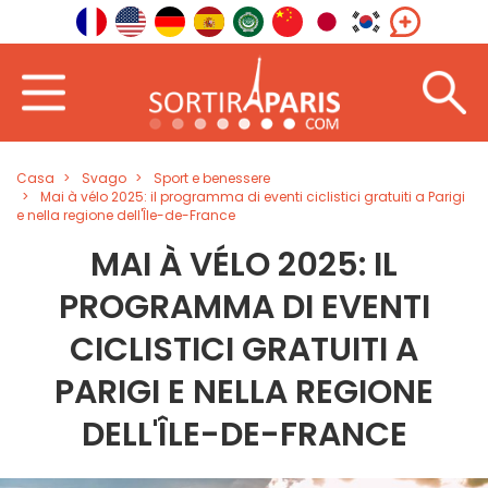
Casa
Svago
Sport e benessere
Mai à vélo 2025: il programma di eventi ciclistici gratuiti a Parigi
e nella regione dell'Île-de-France
MAI À VÉLO 2025: IL
PROGRAMMA DI EVENTI
CICLISTICI GRATUITI A
PARIGI E NELLA REGIONE
DELL'ÎLE-DE-FRANCE