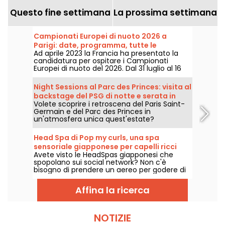
Questo fine settimana
La prossima settimana
Campionati Europei di nuoto 2026 a
Parigi: date, programma, tutte le
Ad aprile 2023 la Francia ha presentato la
informazioni sulla competizione
candidatura per ospitare i Campionati
Europei di nuoto del 2026. Dal 31 luglio al 16
agosto, il Centro Acquatico Olimpico vi
aspetta per sostenere i nostri nuotatori.
Night Sessions al Parc des Princes: visita al
Ecco tutte le informazioni da conoscere
backstage del PSG di notte e serata in
sulla competizione e sulle prove!
Volete scoprire i retroscena del Paris Saint-
stile guinguette con DJ set
Germain e del Parc des Princes in
un'atmosfera unica quest'estate?
Approfittate delle night sessions per entrare
nello stadio di notte e godervi numerose
Head Spa di Pop my curls, una spa
animazioni festive. Ecco il programma per
sensoriale giapponese per capelli ricci
l'estate 2026!
Avete visto le HeadSpas giapponesi che
vicino a Parigi
spopolano sui social network? Non c'è
bisogno di prendere un aereo per godere di
questa esperienza di benessere: c'è un
concetto a portata di click nella regione di
Affina la ricerca
Parigi. Bonus: i servizi sono adatti anche ai
capelli e alle ciocche ricce!
NOTIZIE