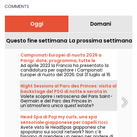
COMMENTS
Oggi
Domani
Questo fine settimana
La prossima settimana
Campionati Europei di nuoto 2026 a
Parigi: date, programma, tutte le
Ad aprile 2023 la Francia ha presentato la
informazioni sulla competizione
candidatura per ospitare i Campionati
Europei di nuoto del 2026. Dal 31 luglio al 16
agosto, il Centro Acquatico Olimpico vi
aspetta per sostenere i nostri nuotatori.
Night Sessions al Parc des Princes: visita al
Ecco tutte le informazioni da conoscere
backstage del PSG di notte e serata in
sulla competizione e sulle prove!
Volete scoprire i retroscena del Paris Saint-
stile guinguette con DJ set
Germain e del Parc des Princes in
un'atmosfera unica quest'estate?
Approfittate delle night sessions per entrare
nello stadio di notte e godervi numerose
Head Spa di Pop my curls, una spa
animazioni festive. Ecco il programma per
sensoriale giapponese per capelli ricci
l'estate 2026!
Avete visto le HeadSpas giapponesi che
vicino a Parigi
spopolano sui social network? Non c'è
bisogno di prendere un aereo per godere di