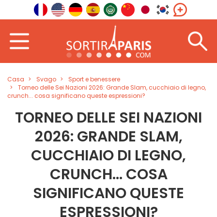
Casa
Svago
Sport e benessere
Torneo delle Sei Nazioni 2026: Grande Slam, cucchiaio di legno,
crunch... cosa significano queste espressioni?
TORNEO DELLE SEI NAZIONI
2026: GRANDE SLAM,
CUCCHIAIO DI LEGNO,
CRUNCH... COSA
SIGNIFICANO QUESTE
ESPRESSIONI?