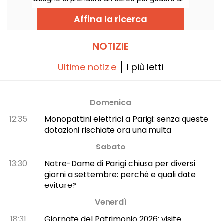
questa esperienza di benessere: c'è un
concetto a portata di click nella regione di
Affina la ricerca
Parigi. Bonus: i servizi sono adatti anche ai
capelli e alle ciocche ricce!
NOTIZIE
Ultime notizie
I più letti
Domenica
12:35
Monopattini elettrici a Parigi: senza queste
dotazioni rischiate ora una multa
Sabato
13:30
Notre-Dame di Parigi chiusa per diversi
giorni a settembre: perché e quali date
evitare?
Venerdì
18:31
Giornate del Patrimonio 2026: visite