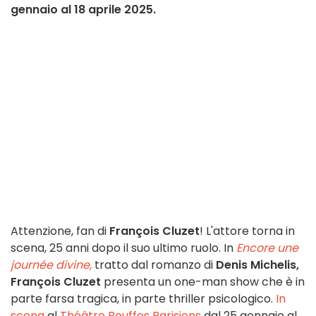
gennaio al 18 aprile 2025.
Attenzione, fan di
François Cluzet
! L'attore torna in
scena, 25 anni dopo il suo ultimo ruolo. In
Encore une
journée divine,
tratto dal romanzo di
Denis Michelis,
François Cluzet
presenta un one-man show che è in
parte farsa tragica, in parte thriller psicologico.
In
scena
al
Théâtre Bouffes Parisiens
dal 25 gennaio al