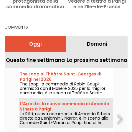
protagonista della
vedere a teatro a Parigi
commedia drammatica
e nell'Ile-de-France
di Toledano e Nakache
COMMENTS
Oggi
Domani
Questo fine settimana
La prossima settimana
The Loop al Théâtre Saint-Georges di
Parigi nel 2026
The Loop, la commedia di Robin Goupil
premiata con il Molière 2025 per la miglior
commedia, è in scena al Théâtre Saint-
Georges di Parigi fino al 15 novembre 2026.
L'Arrosto, la nuova commedia di Amanda
Sthers a Parigi
Le Rôti, nuova commedia di Amanda Sthers
diretta da Benjamin Elharrar, è in scena alla
Comédie Saint-Martin di Parigi fino al 15
ottobre 2026.