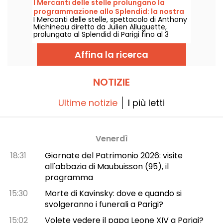
I Mercanti delle stelle prolungano la
programmazione allo Splendid: la nostra
I Mercanti delle stelle, spettacolo di Anthony
recensione
Michineau diretto da Julien Alluguette,
prolungato al Splendid di Parigi fino al 3
gennaio 2027. La nostra recensione.
Affina la ricerca
NOTIZIE
Ultime notizie
I più letti
Venerdì
18:31
Giornate del Patrimonio 2026: visite
all'abbazia di Maubuisson (95), il
programma
15:30
Morte di Kavinsky: dove e quando si
svolgeranno i funerali a Parigi?
15:02
Volete vedere il papa Leone XIV a Parigi?