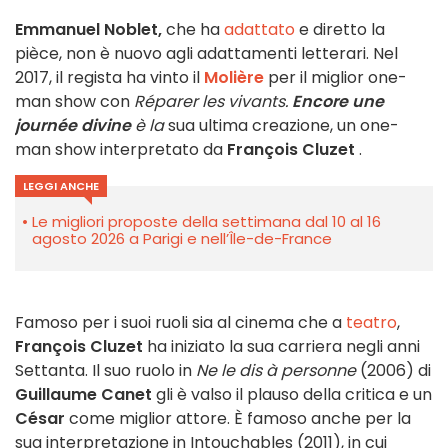
Emmanuel Noblet,
che ha
adattato
e diretto la
pièce, non è nuovo agli adattamenti letterari. Nel
2017, il regista ha vinto il
Molière
per il miglior one-
man show con
Réparer les vivants.
Encore une
journée divine
è la
sua ultima creazione, un one-
man show interpretato da
François Cluzet
.
LEGGI ANCHE
Le migliori proposte della settimana dal 10 al 16
agosto 2026 a Parigi e nell’Île-de-France
Famoso per i suoi ruoli sia al cinema che a
teatro
,
François Cluzet
ha iniziato la sua carriera negli anni
Settanta. Il suo ruolo in
Ne le dis à personne
(2006) di
Guillaume Canet
gli è valso il plauso della critica e un
César
come miglior attore.
È famoso anche per la
sua interpretazione in Intouchables (2011), in cui