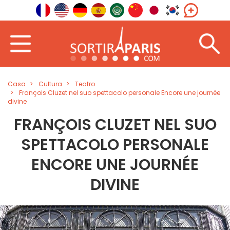
Casa
Cultura
Teatro
François Cluzet nel suo spettacolo personale Encore une journée
divine
FRANÇOIS CLUZET NEL SUO
SPETTACOLO PERSONALE
ENCORE UNE JOURNÉE
DIVINE