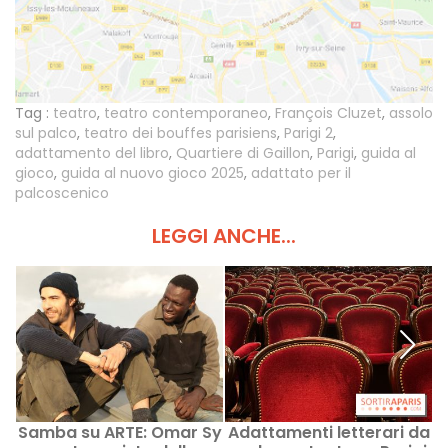
Tag :
teatro
,
teatro contemporaneo
,
François Cluzet
,
assolo
sul palco
,
teatro dei bouffes parisiens
,
Parigi 2
,
adattamento del libro
,
Quartiere di Gaillon
,
Parigi
,
guida al
gioco
,
guida al nuovo gioco 2025
,
adattato per il
palcoscenico
LEGGI ANCHE...
Samba su ARTE: Omar Sy
Adattamenti letterari da