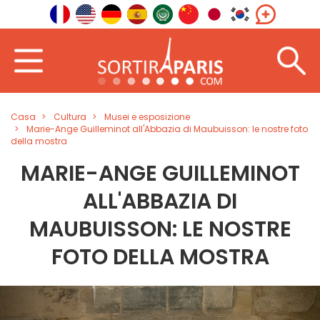
Casa
Cultura
Musei e esposizione
Marie-Ange Guilleminot all'Abbazia di Maubuisson: le nostre foto
della mostra
MARIE-ANGE GUILLEMINOT
ALL'ABBAZIA DI
MAUBUISSON: LE NOSTRE
FOTO DELLA MOSTRA