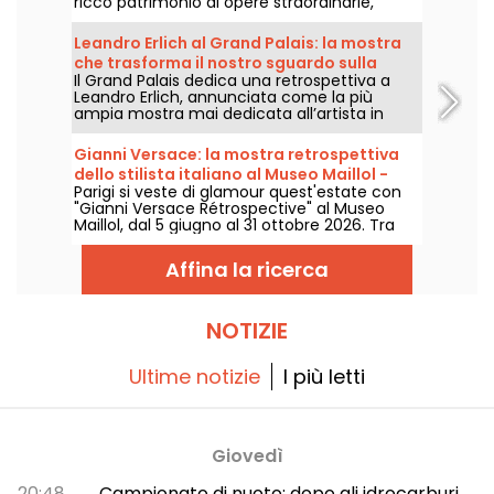
ricco patrimonio di opere straordinarie,
molte delle quali sono esposte nei musei di
Parigi. Seguite la guida!
Leandro Erlich al Grand Palais: la mostra
che trasforma il nostro sguardo sulla
Il Grand Palais dedica una retrospettiva a
realtà - le nostre foto
Leandro Erlich, annunciata come la più
ampia mostra mai dedicata all’artista in
Europa. Appuntamento dal 2 giugno al 6
settembre 2026 per esplorare l’universo
Gianni Versace: la mostra retrospettiva
singolare di Leandro Erlich, celebre per
dello stilista italiano al Museo Maillol -
installazioni che sfidano i nostri riferimenti e
Parigi si veste di glamour quest'estate con
proroghe
la percezione dello spazio pubblico.
"Gianni Versace Rétrospective" al Museo
Maillol, dal 5 giugno al 31 ottobre 2026. Tra
barocco e overdose di stampe, la mostra di
moda retrò promette colori e stravaganza,
Affina la ricerca
all'altezza della leggenda.
NOTIZIE
Ultime notizie
I più letti
Giovedì
20:48
Campionato di nuoto: dopo gli idrocarburi