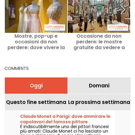
Mostre, pop-up e
Occasione da non
occasioni da non
perdere: le mostre
perdere: dove vivere la
gratuite da vedere a
moda a Parigi e nell’Île-
luglio 2027 a Parigi e
m
de-France nell’agosto
nella regione Île-de-
2026?
France
COMMENTS
Oggi
Domani
Questo fine settimana
La prossima settimana
Claude Monet a Parigi: dove ammirare le
capolavori del famoso pittore
È indiscutibilmente uno dei pittori francesi
impressionista nella capitale?
più amati: Claude Monet ci ha lasciato un