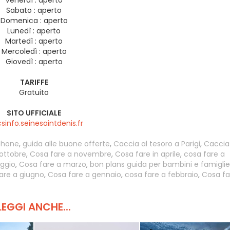
Venerdì :
aperto
Sabato :
aperto
Domenica :
aperto
Lunedì :
aperto
Martedì :
aperto
Mercoledì :
aperto
Giovedì :
aperto
TARIFFE
Gratuito
SITO UFFICIALE
sinfo.seinesaintdenis.fr
phone
,
guida alle buone offerte
,
Caccia al tesoro a Parigi
,
Caccia
ottobre
,
Cosa fare a novembre
,
Cosa fare in aprile
,
cosa fare a
ggio
,
Cosa fare a marzo
,
bon plans guida per bambini e famiglie
are a giugno
,
Cosa fare a gennaio
,
cosa fare a febbraio
,
Cosa fa
LEGGI ANCHE...