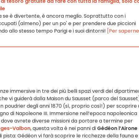
l tesoro gratuite da fare con tutta la famiglia, solo c
le
ma se è divertente, è ancora meglio. Soprattutto con i
occupati (almeno) per un po' e per prendere due piccioni
do allo stesso tempo Parigi e i suoi dintorni!
[Per saperne
e immersive in tre dei più belli spazi verdi del dipartime
 che vi guiderà dalla Maison du Sausset (parco del Sausset
 poudrier degli anni 1870 (sì, proprio così!) per scoprire
 regno di Napoleone III. Immersione nell’epoca napoleonica
, dove avrete diverse missioni da portare a termine per
rges-Valbon
, questa volta è nei panni di
Gédéon l’Airone
di pista: Gédéon vi farà scoprire le ricchezze della fauna e