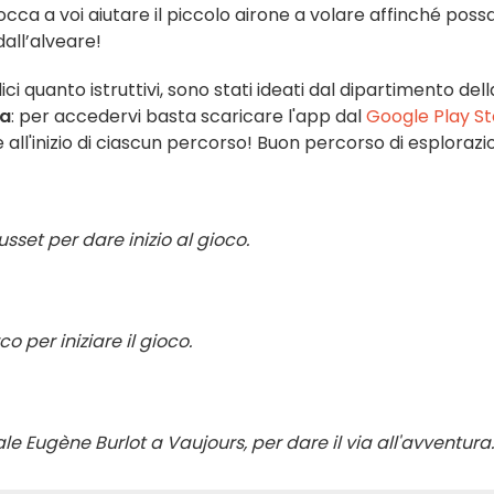
tocca a voi aiutare il piccolo airone a volare affinché poss
 dall’alveare!
ci quanto istruttivi, sono stati ideati dal dipartimento dell
ma
: per accedervi basta scaricare l'app dal
Google Play S
 all'inizio di ciascun percorso! Buon percorso di esplorazi
set per dare inizio al gioco.
per iniziare il gioco.
ale Eugène Burlot a Vaujours, per dare il via all'avventura.