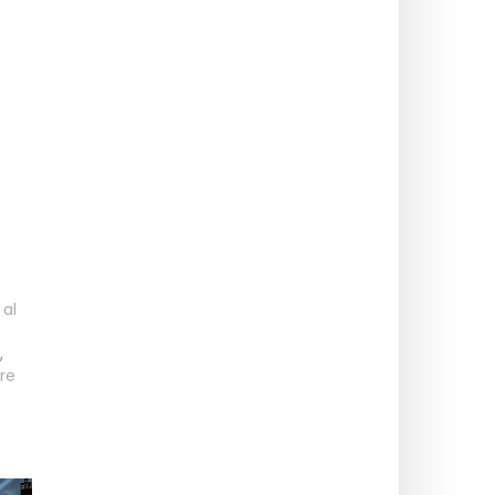
 al
,
re