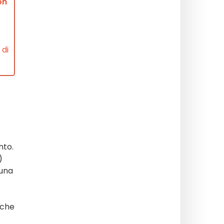
on
 di
nto.
)
 una
che