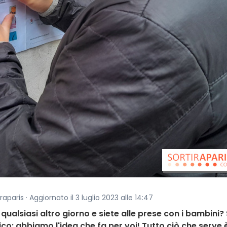
aparis · Aggiornato il 3 luglio 2023 alle 14:47
 qualsiasi altro giorno e siete alle prese con i bambini?
o: abbiamo l'idea che fa per voi! Tutto ciò che serve 