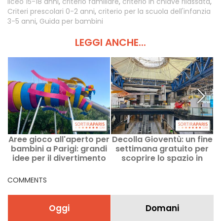
liceo 15-18 anni
,
criterio familiare
,
criterio in chiave rilassata
,
Criteri prescolari 0-2 anni
,
criterio per la scuola dell'infanzia
3-5 anni
,
Guida per bambini
LEGGI ANCHE...
Aree gioco all'aperto per
Decolla Gioventù: un fine
bambini a Parigi: grandi
settimana gratuito per
idee per il divertimento
scoprire lo spazio in
della famiglia
famiglia, presso la Città
delle Scienze
COMMENTS
Oggi
Domani