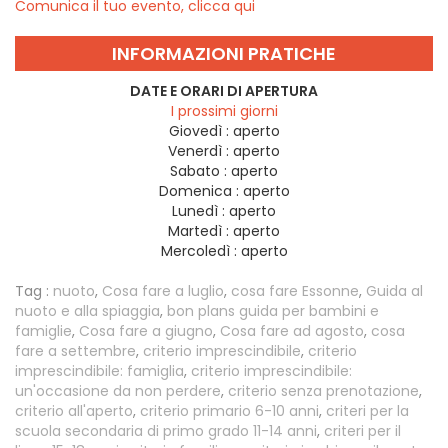
Comunica il tuo evento, clicca qui
INFORMAZIONI PRATICHE
DATE E ORARI DI APERTURA
I prossimi giorni
Giovedì :
aperto
Venerdì :
aperto
Sabato :
aperto
Domenica :
aperto
Lunedì :
aperto
Martedì :
aperto
Mercoledì :
aperto
Tag :
nuoto
,
Cosa fare a luglio
,
cosa fare Essonne
,
Guida al
nuoto e alla spiaggia
,
bon plans guida per bambini e
famiglie
,
Cosa fare a giugno
,
Cosa fare ad agosto
,
cosa
fare a settembre
,
criterio imprescindibile
,
criterio
imprescindibile: famiglia
,
criterio imprescindibile:
un'occasione da non perdere
,
criterio senza prenotazione
,
criterio all'aperto
,
criterio primario 6-10 anni
,
criteri per la
scuola secondaria di primo grado 11-14 anni
,
criteri per il