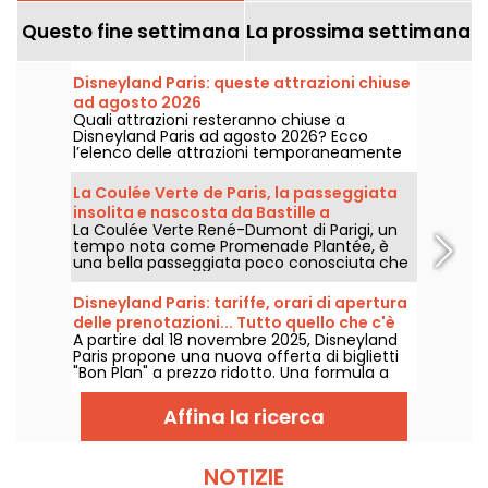
Questo fine settimana
La prossima settimana
Disneyland Paris: queste attrazioni chiuse
ad agosto 2026
Quali attrazioni resteranno chiuse a
Disneyland Paris ad agosto 2026? Ecco
l’elenco delle attrazioni temporaneamente
non disponibili per manutenzione o rinnovo,
per aiutarvi a organizzare al meglio la vostra
La Coulée Verte de Paris, la passeggiata
visita ai parchi Disney.
insolita e nascosta da Bastille a
La Coulée Verte René-Dumont di Parigi, un
Vincennes
tempo nota come Promenade Plantée, è
una bella passeggiata poco conosciuta che
accompagna i parigini in un percorso
verdeggiante dalla Bastiglia al Bois de
Disneyland Paris: tariffe, orari di apertura
Vincennes, passando per il Viaduc des Arts. È
delle prenotazioni... Tutto quello che c'è
un modo insolito e ombreggiato per scoprire
A partire dal 18 novembre 2025, Disneyland
da sapere sui biglietti "Bon Plan"
Parigi, lontano dal caos della città.
Paris propone una nuova offerta di biglietti
"Bon Plan" a prezzo ridotto. Una formula a
tempo determinato e accessibile a tutti per
godersi la magia Disney senza spendere una
Affina la ricerca
fortuna. Orari di lancio, prezzi, date... Vi
diciamo tutto!
NOTIZIE