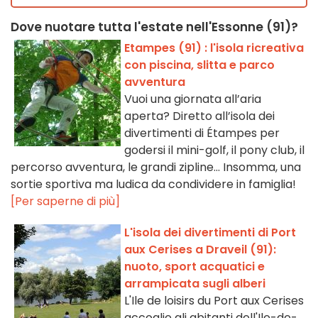
Dove nuotare tutta l'estate nell'Essonne (91)?
Etampes (91) : l'isola ricreativa
con piscina, slitta e parco
avventura
Vuoi una giornata all’aria
aperta? Diretto all’isola dei
divertimenti di Étampes per
godersi il mini-golf, il pony club, il
percorso avventura, le grandi zipline... Insomma, una
sortie sportiva ma ludica da condividere in famiglia!
[Per saperne di più]
L'isola dei divertimenti di Port
aux Cerises a Draveil (91):
nuoto, sport acquatici e
arrampicata sugli alberi
L'Ile de loisirs du Port aux Cerises
accoglie gli abitanti dell'Ile-de-