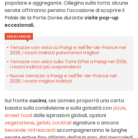
popolare e aggregante. Ciliegina sulla torta: alcune
serate offriranno persino l’occasione di scoprire il
Palais de la Porte Dorée durante
visite pop-up
eccezionali.
LEGGI ANCHE
Terrazze con vista su Parigi e nell'Île-de-France nel
2026, i nostri indirizzi panoramici migliori
Terrazze con vista sulla Torre Eiffel a Parigi nel 2026,
i nostri indirizzi più sorprendenti
Nuove terrazze a Parigi e nell’Île-de-France nel
2026, i nostri migliori indirizzi
Sul fronte
cucina
, Les Lionnes proporrà una carta
basata sulla condivisione e sulla golosità con
pizze
,
street food
dalle ispirazioni globali, opzioni
vegetariane
,
gelati
,
cocktail
signature o ancora
bevande rinfrescanti
accompagneranno le lunghe
serate estive fino all’inizio dell’autunno, dal mercoledì