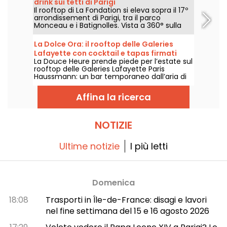
drink sui tetti di Parigi
nuovo locale ibrido, dove si viene per fare
Il rooftop di La Fondation si eleva sopra il 17º
swing ma anche per rilassarsi, con gli amici,
arrondissement di Parigi, tra il parco
la famiglia o dopo il lavoro.
Monceau e i Batignolles. Vista a 360° sulla
capitale, tapas e cocktail firmati, è il
momento di salire per prendere aria e
La Dolce Ora: il rooftop delle Galeries
godersi il momento.
Lafayette con cocktail e tapas firmati
La Douce Heure prende piede per l’estate sul
Cyril Lignac
rooftop delle Galeries Lafayette Paris
Haussmann: un bar temporaneo dall’aria di
Riviera Francese, con cocktail ai fiori di
sambuco e piatti da condividere firmati Cyril
Affina la ricerca
Lignac, da scoprire dal 18 giugno al 31 agosto
2026.
NOTIZIE
Ultime notizie
I più letti
Domenica
18:08
Trasporti in Île-de-France: disagi e lavori
nel fine settimana del 15 e 16 agosto 2026