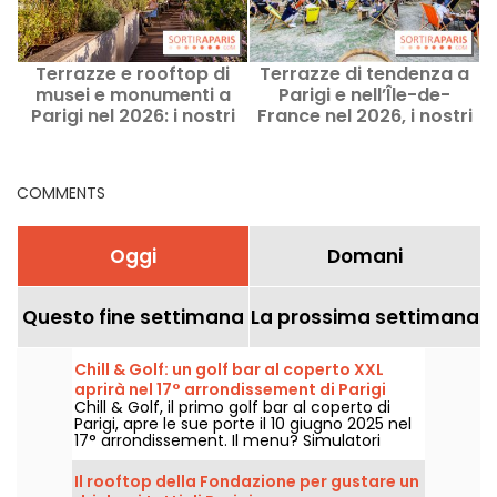
Terrazze e rooftop di
Terrazze di tendenza a
T
musei e monumenti a
Parigi e nell’Île-de-
Parigi nel 2026: i nostri
France nel 2026, i nostri
migliori indirizzi culturali
indirizzi più in voga
COMMENTS
Oggi
Domani
Questo fine settimana
La prossima settimana
Chill & Golf: un golf bar al coperto XXL
aprirà nel 17° arrondissement di Parigi
Chill & Golf, il primo golf bar al coperto di
Parigi, apre le sue porte il 10 giugno 2025 nel
17° arrondissement. Il menu? Simulatori
all'avanguardia e finger food di stagione,
accompagnati da cocktail shakerati, il tutto
Il rooftop della Fondazione per gustare un
distribuito su due piani con terrazza. Un