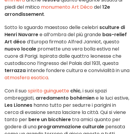
piedi del mitico
monumento Art Déco
del
12e
arrondissement
.
Sotto lo sguardo maestoso delle celebri
sculture di
Henri Navarre
e all’ombra del più grande
bas-relief
Art déco
d’Europa firmato Alfred Janniot, questo
nuovo locale
promette una vera bolla estiva nel
cuore di Parigi. Ispirata dalle quattro leonesse che
custodiscono l’ingresso del Palais dal 1931, questa
terrazza
intende fondere cultura e convivialità in una
atmosfera esotica
.
Con il suo
spirito guinguette
chic
, i suoi spazi
ombreggiati,
arredamento bohémien
e le luci estive,
Les Lionnes
hanno tutto per sedurre i parigini in
cerca di evasione senza lasciare la città. Qui si viene
tanto per
bere un bicchiere
tra amici quanto per
godere di una
programmazione culturale
pensata
come un grande terreno di gioco aperto a tutti.