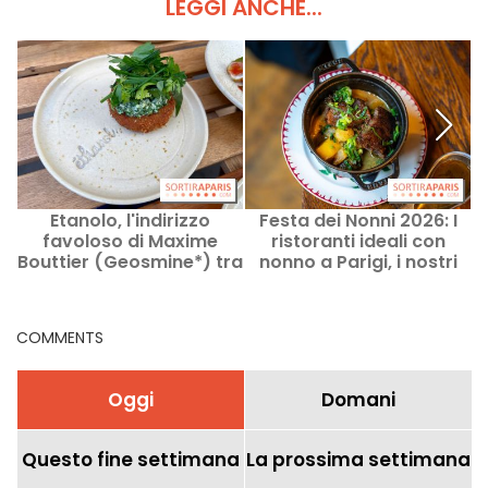
LEGGI ANCHE...
Etanolo, l'indirizzo
Festa dei Nonni 2026: I
favoloso di Maxime
ristoranti ideali con
i
Bouttier (Geosmine*) tra
nonno a Parigi, i nostri
bar al vino e tavola
indirizzi da scoprire
d'autore
COMMENTS
Oggi
Domani
Questo fine settimana
La prossima settimana