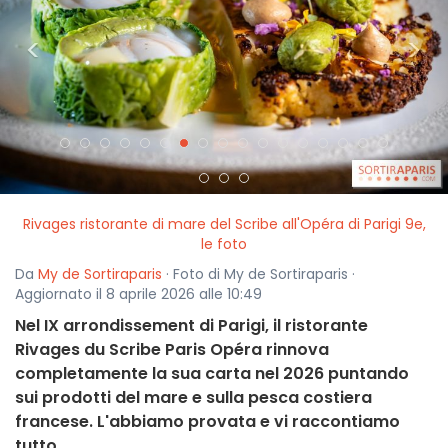
<
>
Rivages ristorante di mare del Scribe all'Opéra di Parigi 9e,
le foto
Da
My de Sortiraparis
· Foto di My de Sortiraparis ·
Aggiornato il 8 aprile 2026 alle 10:49
Nel IX arrondissement di Parigi, il ristorante
Rivages du Scribe Paris Opéra rinnova
completamente la sua carta nel 2026 puntando
sui prodotti del mare e sulla pesca costiera
francese. L'abbiamo provata e vi raccontiamo
tutto.