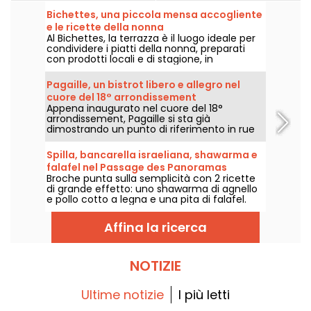
Bichettes, una piccola mensa accogliente
e le ricette della nonna
Al Bichettes, la terrazza è il luogo ideale per
condividere i piatti della nonna, preparati
con prodotti locali e di stagione, in
un'atmosfera ultra-conviviale. Cibo
semplice e confortante!
Pagaille, un bistrot libero e allegro nel
cuore del 18° arrondissement
Appena inaugurato nel cuore del 18°
arrondissement, Pagaille si sta già
dimostrando un punto di riferimento in rue
Ramey, con i suoi piatti bistronomici allegri e
liberi.
Spilla, bancarella israeliana, shawarma e
falafel nel Passage des Panoramas
Broche punta sulla semplicità con 2 ricette
di grande effetto: uno shawarma di agnello
e pollo cotto a legna e una pita di falafel.
Dirigetevi verso il Passage des Panoramas!
Affina la ricerca
NOTIZIE
Ultime notizie
I più letti