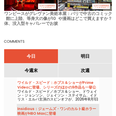
ワンピースがグレヴァン美術
本屋：パリで中古のコミック
館に上陸、等身大の像が10
や漫画はどこで買えますか？
体、没入型キャバレーでお披
露目！
COMMENTS
今日
明日
今週末
次週
ワイルド・スピード：ホブス＆ショーがPrime
Videoに登場、シリーズのほかの9作品も一挙公
ワイルド・スピード／ホブス＆ショー、ドウェイ
開
ン・ジョンソン、ジェイソン・ステイサム、イド
リス・エルバ主演のスピンオフが、2026年8月1日
にプライム・ビデオで配信開始。
Insidious：ジェームズ・ワンのカルト級ホラー
映画がHBO Maxに登場