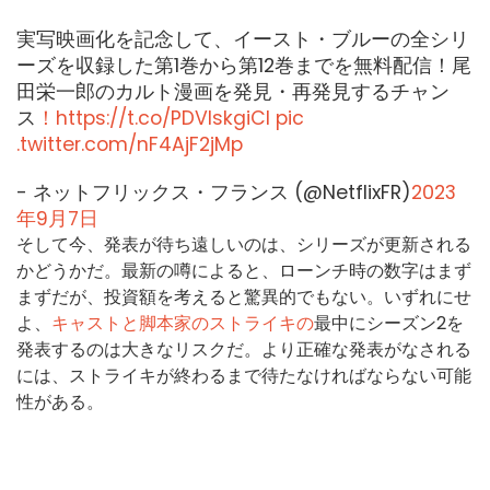
実写映画化を記念して、イースト・ブルーの全シリ
ーズを収録した第1巻から第12巻までを無料配信！尾
田栄一郎のカルト漫画を発見・再発見するチャン
ス
！https://t.co/PDVlskgiCl pic
.twitter.com/nF4AjF2jMp
- ネットフリックス・フランス (@NetflixFR)
2023
年9月7日
そして今、発表が待ち遠しいのは、シリーズが更新される
かどうかだ。最新の噂によると、ローンチ時の数字はまず
まずだが、投資額を考えると驚異的でもない。いずれにせ
よ、
キャストと脚本家のストライキの
最中にシーズン2を
発表するのは大きなリスクだ。より正確な発表がなされる
には、ストライキが終わるまで待たなければならない可能
性がある。