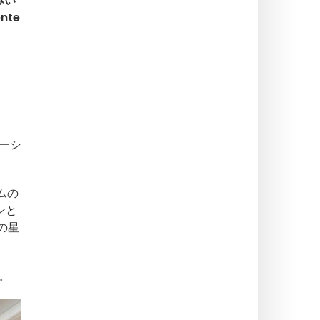
みい
nte
ーシ
ムの
ンと
の星
。