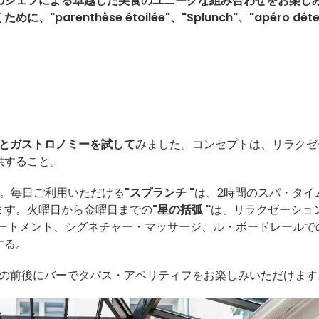
のシェフによる卓越した美食のユニークな組み合わせをお楽し
renthèse étoilée"、"Splunch"、"apéro déte
とガストロノミーを試して
みました。コンセプトは、リラクゼ
供すること。
る。毎日ご利用いただける
"スプランチ "
は、2時間のスパ・タイ
ます。火曜日から金曜日までの
"星の括弧 "
は、リラクゼーショ
リートメント、シグネチャー・マッサージ、ル・ボードレールで
する。
パの前後にバーでタパス・アペリティフをお楽しみいただけます