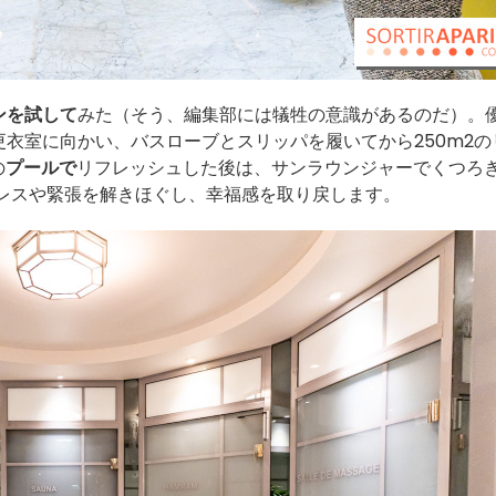
ンを試して
みた（そう、編集部には犠牲の意識があるのだ）。
衣室に向かい、バスローブとスリッパを履いてから250m2の
の
プールで
リフレッシュした後は、サンラウンジャーでくつろ
レスや緊張を解きほぐし、幸福感を取り戻します。