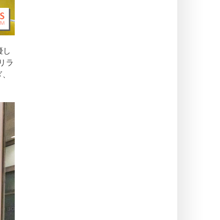
優し
リラ
ぎ、