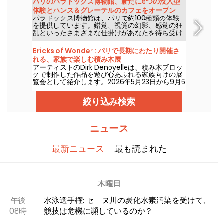
パリのパラドックス博物館、新たに5つの没入型
トルのこの展覧会は、インスタレーションやハイ
体験とハンス＆グレーテルのカフェをオープン
ブリッドな作品、そして象徴的なアートピースを
パラドックス博物館は、パリで約100種類の体験
通じて、博物館のコレクションと対話します。
を提供しています。錯覚、視覚の幻影、感覚の狂
乱といったさまざまな仕掛けがあなたを待ち受け
ています。騙される快感とシュールな写真を撮る
楽しさに夢中になることでしょう。新たに5つの
Bricks of Wonder : パリで長期にわたり開催さ
インタラクティブな体験が加わり、今こそ自分の
れる、家族で楽しむ積み木展
五感を試す絶好の機会です！さらに、超絶スイー
アーティストのDirk Denoyelleは、積み木ブロッ
トな新カフェ「ハンス＆グレーテル」も登場。あ
クで制作した作品を遊び心あふれる家族向けの展
なたを魅了すること間違いなしです。
覧会として紹介します。2026年5月23日から9月6
日まで、パリのエスパス・シャンプレで開催。
絞り込み検索
ニュース
最新ニュース
最も読まれた
木曜日
午後
水泳選手権: セーヌ川の炭化水素汚染を受けて、
08時
競技は危機に瀕しているのか？