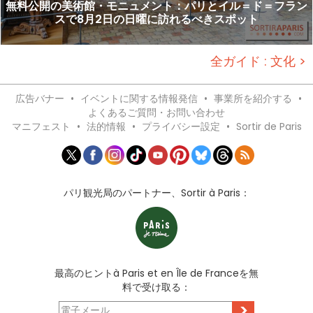
無料公開の美術館・モニュメント：パリとイル＝ド＝フラン
スで8月2日の日曜に訪れるべきスポット
全ガイド : 文化 >
広告バナー
•
イベントに関する情報発信
•
事業所を紹介する
•
よくあるご質問・お問い合わせ
マニフェスト
•
法的情報
•
プライバシー設定
•
Sortir de Paris
パリ観光局のパートナー、Sortir à Paris：
最高のヒントà Paris et en Île de Franceを無
料で受け取る：
>