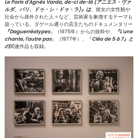
Le Paris d'Agnès Varda, de-ci de-là (アニエス・ヴァ
ルダ、パリ、ドゥ・シ・ドゥ・ラ)』は
、彼女の女性観や
社会から疎外された人々など、芸術家を象徴するテーマも
扱っている。ダゲール通りの店主たちのドキュメンタリー
『Daguerréotypes
』（1975年）からの抜粋や、
『L'une
chante, l'autre pas
』（1977年）、『
Cléo de 5 à 7』と
の
関連作品も収録。