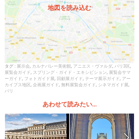
地図を読み込む
タグ :
展示会
,
カルナバレー美術館
,
アニエス・ヴァルダ
,
パリ3区
,
展覧会ガイド
,
スプリング・ガイド・エキシビション
,
展覧会サマ
ーガイド
,
フォトガイド展
,
回顧展ガイド
,
テーマ展示ガイド
,
アー
カイブス地区
,
企画展ガイド
,
無料展覧会ガイド
,
シネマガイド展
,
パリ
あわせて読みたい...