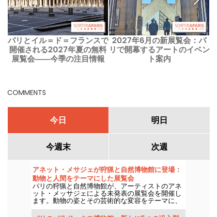
パリとイル＝ド＝フランスで
2027年6月の新展覧会：パ
開催される2027年夏の無料
リで開幕するアートのイベン
展覧会――今季の注目情報
ト案内
COMMENTS
今日
明日
今週末
次週
アネット・メサジェが狩猟と自然博物館に登場：
動物と人間をテーマにした展覧会
パリの狩猟と自然博物館が、アーティストのアネ
ット・メッサジェによる未発表の展覧会を開催し
ます。動物の姿とその芸術的な変容をテーマに、
4月14日から2026年9月20日まで展示されます。
「一羽のツバメだけでは春は来ない」というタイ