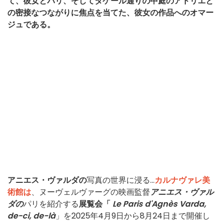
て、彼女とパリ、そしてダゲール通りの中庭のアトリエと
の密接なつながりに焦点を当てた、彼女の作品へのオマー
ジュである。
アニエス・ヴァルダの
写真の世界に浸る...
カルナヴァレ美
術館は
、ヌーヴェルヴァーグの映画監督
アニエス・ヴァル
ダの
パリを紹介する
展覧会「
Le Paris d'Agnès Varda,
de-ci, de-là
」を2025年4月9日から8月24日まで開催し