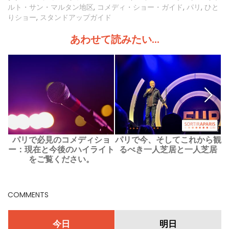
ルト・サン・マルタン地区
,
コメディ・ショー・ガイド
,
パリ
,
ひと
りショー
,
スタンドアップガイド
あわせて読みたい...
パリで必見のコメディショ
パリで今、そしてこれから観
ー：現在と今後のハイライト
るべき一人芝居と一人芝居
をご覧ください。
COMMENTS
今日
明日