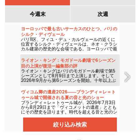
今週末
次週
ヨーロッパで最も古いサーカスのひとつ、パリの
シルク・ディヴェール
パリ11区、フィユ・デュ・カルヴェールの近くに
位置するシルク・ディヴェールは、ネオ・クラシ
カル建築の歴史的な会場である。ヨーロッパで最
も古い常設サーカスのひとつで、家族連れを楽し
ませるサーカス芸術を披露し続けている。
ライオン・キング：モガドール劇場で6シーズン
目の上演が復活—編集部の評
ライオン・キングはパリのモガドール劇場で第5
シーズンとして8月9日まで上演します。そして
2026年9月から第6シーズンを開始。十年以上ぶ
りとなるこのパリの劇場での公演再開です。現地
で観てきました。詳報します！
ヴィコム卿の遺産2026――ブランディ＝レ＝ト
ゥール城で開催される夏の音と光のショー
ブランディ＝レ＝トゥール城が、2026年7月3日
から8月29日まで「ヴィコメットの遺産」ととも
にその歴史を語ります。時代を超える音と光のシ
ョーで、この中世の城を新たに発見してくださ
い。私たちはその魅力を取材してきました。ここ
絞り込み検索
では、その一部をご紹介します。