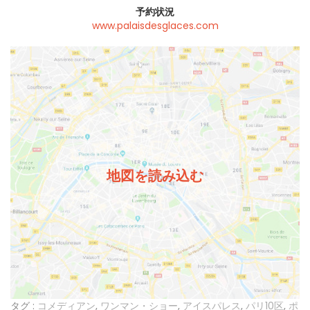
予約状況
www.palaisdesglaces.com
地図を読み込む
タグ :
コメディアン
,
ワンマン・ショー
,
アイスパレス
,
パリ10区
,
ポ