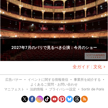
2027年7月のパリで見るべき公演：今月のショー
全ガイド : 文化 >
広告バナー
•
イベントに関する情報発信
•
事業所を紹介する
•
よくあるご質問・お問い合わせ
マニフェスト
•
法的情報
•
プライバシー設定
•
Sortir de Paris