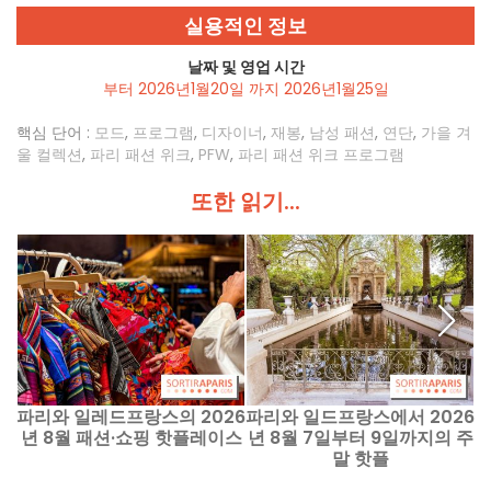
실용적인 정보
날짜 및 영업 시간
부터 2026년1월20일 까지 2026년1월25일
핵심 단어 :
모드
,
프로그램
,
디자이너
,
재봉
,
남성 패션
,
연단
,
가을 겨
울 컬렉션
,
파리 패션 위크
,
PFW
,
파리 패션 위크 프로그램
또한 읽기...
파리와 일레드프랑스의 2026
파리와 일드프랑스에서 2026
년 8월 패션·쇼핑 핫플레이스
년 8월 7일부터 9일까지의 주
말 핫플