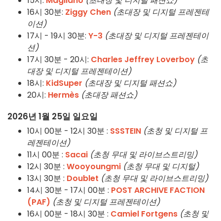
15시:
Magliano
(초대장 및 디지털 패션쇼)
16시 30분:
Ziggy Chen
(초대장 및 디지털 프레젠테
이션)
17시 - 19시 30분:
Y-3
(초대장 및 디지털 프레젠테이
션)
17시 30분 - 20시:
Charles Jeffrey Loverboy
(초
대장 및 디지털 프레젠테이션)
18시:
KidSuper
(초대장 및 디지털 패션쇼)
20시:
Hermès
(초대장 패션쇼)
2026년 1월 25일 일요일
10시 00분 - 12시 30분 :
SSSTEIN
(초청 및 디지털 프
레젠테이션)
11시 00분 :
Sacai
(초청 무대 및 라이브스트리밍)
12시 30분 :
Wooyoungmi
(초청 무대 및 디지털)
13시 30분 :
Doublet
(초청 무대 및 라이브스트리밍)
14시 30분 - 17시 00분 :
POST ARCHIVE FACTION
(PAF)
(초청 및 디지털 프레젠테이션)
16시 00분 - 18시 30분 :
Camiel Fortgens
(초청 및