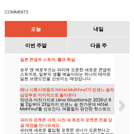
COMMENTS
오늘
내일
이번 주말
다음 주
일본 콘셉트 스토어, 활과 화살
보우 앤 애로우즈는 파리에 오픈한 새로운 콘셉트
스토어로, 일본의 생활 예술이라는 하나의 테마로
일본 브랜드만을 선보이는 매장입니다.
레나 시튜시에옹의 Hôtel Mahfouf가 빈센느 숲의
심장부로 마지막으로 돌아온다
작년과 마찬가지로 Léna Situations은 2026년 8
월 2일부터 23일까지 빈센느 숲 한가운데 Hôtel
Mahfouf를 선보인다. 여름철의 편안한 핫스팟으
로, 8월 브이로그와 쇼핑, 채식 간식과 휴식이 어우
러진 한여름의 분위기 속에 다가오는 노스탤지아를
파리의 포켓몬 가게, 사진 속 최초의 포켓몬 전용 상
남긴다.
설 매장을 만나보세요.
파리에 새로운 몰입형 포켓몬 코너가 오픈한다고