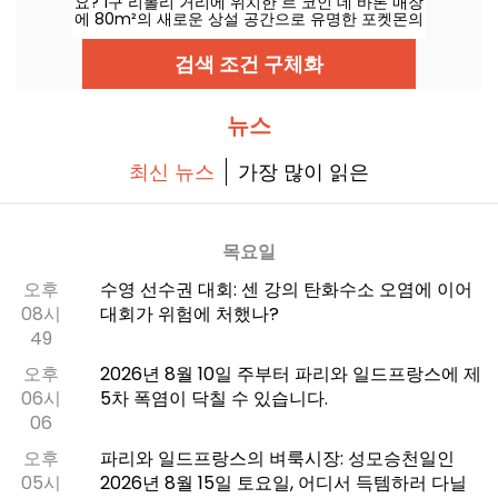
요? 1구 리볼리 거리에 위치한 르 코인 데 바론 매장
에 80m²의 새로운 상설 공간으로 유명한 포켓몬의
세계를 만나러 가보겠습니다. 2025년 3월 28일부
터 이 독특한 코너는 수집가와 애호가 모두를 기다
검색 조건 구체화
리고 있습니다.
뉴스
최신 뉴스
가장 많이 읽은
목요일
오후
수영 선수권 대회: 센 강의 탄화수소 오염에 이어
08시
대회가 위험에 처했나?
49
오후
2026년 8월 10일 주부터 파리와 일드프랑스에 제
06시
5차 폭염이 닥칠 수 있습니다.
06
오후
파리와 일드프랑스의 벼룩시장: 성모승천일인
05시
2026년 8월 15일 토요일, 어디서 득템하러 다닐