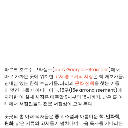
파르크 조르주 브라생스(
parc Georges-Brassens
)에서
바로 가까운 곳에 위치한
고서·중고서적 시장
은 책 애호가들,
인내심 있는 헌책 수집가들, 파리의
문화 산책
을 찾는 이들
의 멋진 나들이 아이디어다. 15구(15e arrondissement)에
자리한 이
실내 시장
은 매주말 9시부터 18시까지, 낡은 홀 아
래에서
서점인들
과
전문 서점상
이 모여 든다.
곳곳의 홀 아래 탁자들은
중고 소설
과 아름다운
책
,
만화책
,
판화
, 낡은 서류와
고서
들이 넘쳐나며 다음 독자를 기다리는