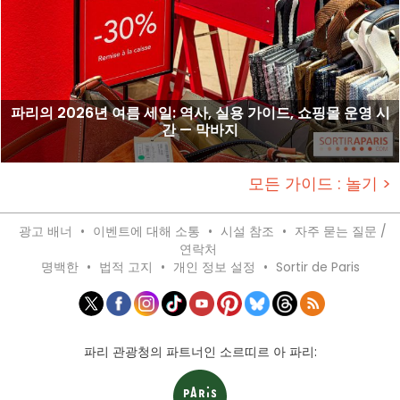
파리의 2026년 여름 세일: 역사, 실용 가이드, 쇼핑몰 운영 시
간 — 막바지
모든 가이드 : 놀기 >
광고 배너
•
이벤트에 대해 소통
•
시설 참조
•
자주 묻는 질문 /
연락처
명백한
•
법적 고지
•
개인 정보 설정
•
Sortir de Paris
파리 관광청의 파트너인 소르띠르 아 파리: