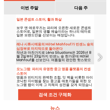
이번 주말
다음 주
일본 콘셉트 스토어, 활과 화살
보우 앤 애로우즈는 파리에 오픈한 새로운 콘셉트
스토어로, 일본의 생활 예술이라는 하나의 테마로
일본 브랜드만을 선보이는 매장입니다.
레나 시튜시에옹의 Hôtel Mahfouf가 빈센느 숲의
심장부로 마지막으로 돌아온다
작년과 마찬가지로 Léna Situations은 2026년 8
월 2일부터 23일까지 빈센느 숲 한가운데 Hôtel
Mahfouf를 선보인다. 여름철의 편안한 핫스팟으
로, 8월 브이로그와 쇼핑, 채식 간식과 휴식이 어우
러진 한여름의 분위기 속에 다가오는 노스탤지아를
모노그램: 파리의 유명한 중고 명품 플랫폼의 컨셉
남긴다.
스토어
명품과 빈티지의 완벽한 조합, 잇 백을 비롯한 아이
코닉한 아이템을 찾는 중고품 애호가들을 위한 모
노그램 랩이 이제 그 자체의 성전을 갖게 되었습니
다. 인증부터 맞춤 제작까지, 이 꾸뛰르 콘셉트 스토
어에서는 마음에 드는 아이템을 위한 다양한 서비
검색 조건 구체화
스를 제공합니다.
뉴스