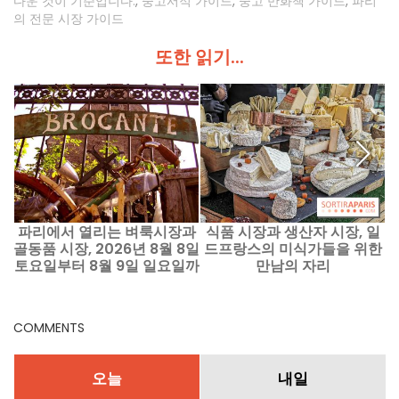
다운 것이 기준입니다.
,
중고서적 가이드
,
중고 만화책 가이드
,
파리
의 전문 시장 가이드
또한 읽기...
파리에서 열리는 벼룩시장과
식품 시장과 생산자 시장, 일
파
골동품 시장, 2026년 8월 8일
드프랑스의 미식가들을 위한
시
토요일부터 8월 9일 일요일까
만남의 자리
지 - 주말 일정
COMMENTS
오늘
내일