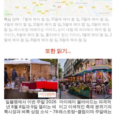
핵심 단어 :
7월에 해야 할 일
,
10월에 해야 할 일
,
11월에 해야 할 일
,
4월에 해야 할 일
,
12월에 해야 할 일
,
5월에 해야 할 일
,
3월에 해야
할 일
,
레스토랑 데페이상 가이드
,
눈이 내릴 때 파리에서 해야 할 일
가이드
,
6월에 해야 할 일
,
홀리데이 정신 가이드
,
1월에 해야 할 일
,
2
월에 해야 할 일
,
8월에 해야 할 일
,
9월에 해야 할 일
또한 읽기...
일블랭에서 이번 주말 2026
마이애미 블러바드는 파격적
파
년 8월 8일과 9일 열리는 벼
이고 이색적인 축제 분위기의
룩시장과 벼룩 상점 소식 - 78
레스토랑-클럽이며 주말에는