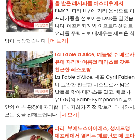
을 받은 레시피를 바스티유에서
BMK가 파리 11구에 거리 음식으로 아
프리카풍을 선보이는 DKR를 열었습
니다. 아프리카계와 아프로디센던트
요리를 주력으로 내세우는 새로운 식
당이 등장했습니다.
[더 보기]
La Table d'Alice, 예블랭 주 베르사
유에 자리한 여름철 테라스를 갖춘
친근한 레스토랑
La Table d'Alice, 셰프 Cyril Fabien
이 고안한 친근한 비스트로가 맑은
날들을 맞아 테라스를 열고, 베르사
유(78)의 Saint-Symphorien 교회
앞의 예쁜 광장에 자리합니다. 저희가 직접 맛보러 다녀와서,
모든 것을 전해드립니다.
[더 보기]
파리-부에노스아이레스, 생제르맹-
데프레에서 열리는 페르난도 데 토마