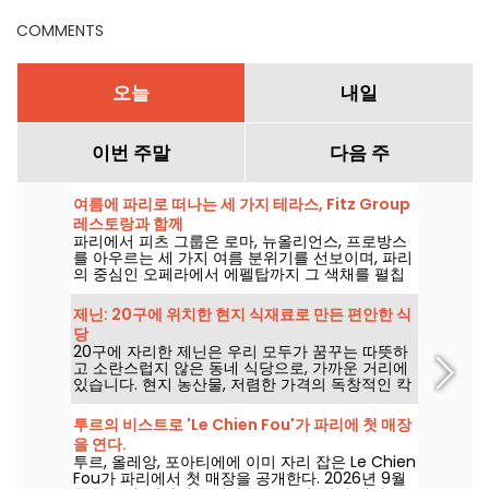
무제한 브런치를 즐길 수 있습
니다.
COMMENTS
오늘
내일
이번 주말
다음 주
여름에 파리로 떠나는 세 가지 테라스, Fitz Group
레스토랑과 함께
파리에서 피츠 그룹은 로마, 뉴올리언스, 프로방스
를 아우르는 세 가지 여름 분위기를 선보이며, 파리
의 중심인 오페라에서 에펠탑까지 그 색채를 펼칩
니다. 각 매장의 테라스 덕분에 수도를 벗어나지 않
는 하나의 특별한 정차를 제공합니다.
제닌: 20구에 위치한 현지 식재료로 만든 편안한 식
당
20구에 자리한 제닌은 우리 모두가 꿈꾸는 따뜻하
고 소란스럽지 않은 동네 식당으로, 가까운 거리에
있습니다. 현지 농산물, 저렴한 가격의 독창적인 칵
테일, 친근한 분위기: 이곳의 모든 음식은 직접 만
든, 그리고 진심에서 우러나온 것입니다.
투르의 비스트로 'Le Chien Fou'가 파리에 첫 매장
을 연다.
투르, 올레앙, 포아티에에 이미 자리 잡은 Le Chien
Fou가 파리에서 첫 매장을 공개한다. 2026년 9월