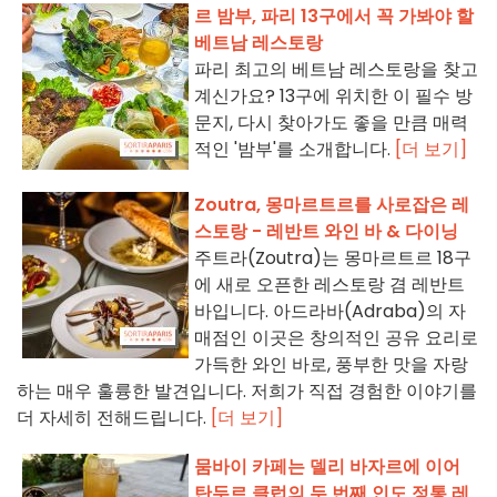
르 밤부, 파리 13구에서 꼭 가봐야 할
베트남 레스토랑
파리 최고의 베트남 레스토랑을 찾고
계신가요? 13구에 위치한 이 필수 방
문지, 다시 찾아가도 좋을 만큼 매력
적인 '밤부'를 소개합니다.
[더 보기]
Zoutra, 몽마르트르를 사로잡은 레
스토랑 - 레반트 와인 바 & 다이닝
주트라(Zoutra)는 몽마르트르 18구
에 새로 오픈한 레스토랑 겸 레반트
바입니다. 아드라바(Adraba)의 자
매점인 이곳은 창의적인 공유 요리로
가득한 와인 바로, 풍부한 맛을 자랑
하는 매우 훌륭한 발견입니다. 저희가 직접 경험한 이야기를
더 자세히 전해드립니다.
[더 보기]
뭄바이 카페는 델리 바자르에 이어
탄두르 클럽의 두 번째 인도 정통 레