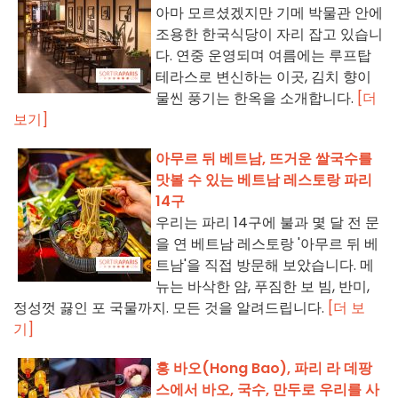
아마 모르셨겠지만 기메 박물관 안에
조용한 한국식당이 자리 잡고 있습니
다. 연중 운영되며 여름에는 루프탑
테라스로 변신하는 이곳, 김치 향이
물씬 풍기는 한옥을 소개합니다.
[더
보기]
아무르 뒤 베트남, 뜨거운 쌀국수를
맛볼 수 있는 베트남 레스토랑 파리
14구
우리는 파리 14구에 불과 몇 달 전 문
을 연 베트남 레스토랑 '아무르 뒤 베
트남'을 직접 방문해 보았습니다. 메
뉴는 바삭한 얌, 푸짐한 보 빔, 반미,
정성껏 끓인 포 국물까지. 모든 것을 알려드립니다.
[더 보
기]
홍 바오(Hong Bao), 파리 라 데팡
스에서 바오, 국수, 만두로 우리를 사