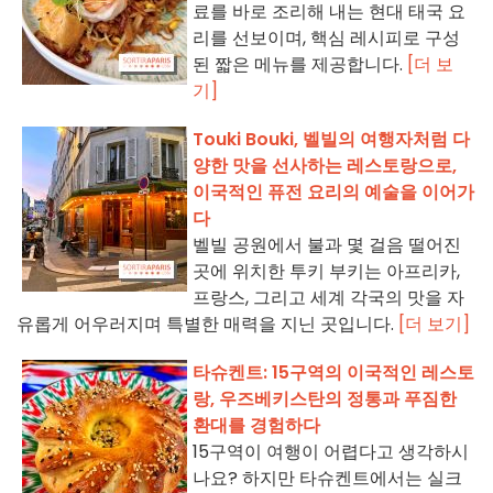
료를 바로 조리해 내는 현대 태국 요
리를 선보이며, 핵심 레시피로 구성
된 짧은 메뉴를 제공합니다.
[더 보
기]
Touki Bouki, 벨빌의 여행자처럼 다
양한 맛을 선사하는 레스토랑으로,
이국적인 퓨전 요리의 예술을 이어가
다
벨빌 공원에서 불과 몇 걸음 떨어진
곳에 위치한 투키 부키는 아프리카,
프랑스, 그리고 세계 각국의 맛을 자
유롭게 어우러지며 특별한 매력을 지닌 곳입니다.
[더 보기]
타슈켄트: 15구역의 이국적인 레스토
랑, 우즈베키스탄의 정통과 푸짐한
환대를 경험하다
15구역이 여행이 어렵다고 생각하시
나요? 하지만 타슈켄트에서는 실크