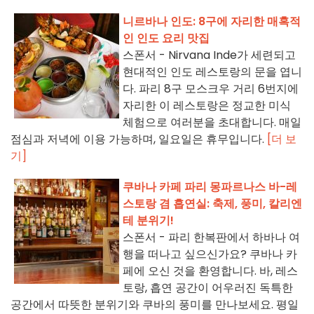
니르바나 인도: 8구에 자리한 매혹적
인 인도 요리 맛집
스폰서 - Nirvana Inde가 세련되고
현대적인 인도 레스토랑의 문을 엽니
다. 파리 8구 모스크우 거리 6번지에
자리한 이 레스토랑은 정교한 미식
체험으로 여러분을 초대합니다. 매일
점심과 저녁에 이용 가능하며, 일요일은 휴무입니다.
[더 보
기]
쿠바나 카페 파리 몽파르나스 바-레
스토랑 겸 흡연실: 축제, 풍미, 칼리엔
테 분위기!
스폰서 - 파리 한복판에서 하바나 여
행을 떠나고 싶으신가요? 쿠바나 카
페에 오신 것을 환영합니다. 바, 레스
토랑, 흡연 공간이 어우러진 독특한
공간에서 따뜻한 분위기와 쿠바의 풍미를 만나보세요. 평일