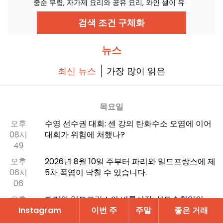
중순 무렵, 자가제 요리와 공유 요리, 와인 셀이 유
명한 이 비스트로가 파리 2구 Rue Feydeau에서
문을 엽니다.
검색 조건 구체화
뉴스
최신 뉴스
가장 많이 읽은
목요일
오후
수영 선수권 대회: 센 강의 탄화수소 오염에 이어
08시
대회가 위험에 처했나?
49
오후
2026년 8월 10일 주부터 파리와 일드프랑스에 제
06시
5차 폭염이 닥칠 수 있습니다.
06
오후
파리와 일드프랑스의 벼룩시장: 성모승천일인
05시
2026년 8월 15일 토요일, 어디서 득템하러 다닐
Instagram
이번 주
주말
좋은 거래
18
까?