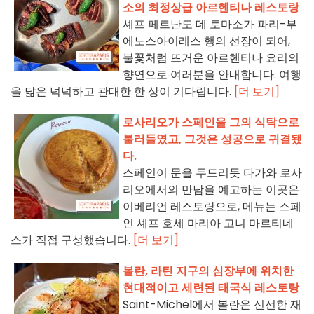
소의 최정상급 아르헨티나 레스토랑
셰프 페르난도 데 토마소가 파리-부
에노스아이레스 행의 선장이 되어,
불꽃처럼 뜨거운 아르헨티나 요리의
향연으로 여러분을 안내합니다. 여행
을 닮은 넉넉하고 관대한 한 상이 기다립니다.
[더 보기]
로사리오가 스페인을 그의 식탁으로
불러들였고, 그것은 성공으로 귀결됐
다.
스페인이 문을 두드리듯 다가와 로사
리오에서의 만남을 예고하는 이곳은
이베리언 레스토랑으로, 메뉴는 스페
인 셰프 호세 마리아 고니 마르티네
스가 직접 구성했습니다.
[더 보기]
볼란, 라틴 지구의 심장부에 위치한
현대적이고 세련된 태국식 레스토랑
Saint-Michel에서 볼란은 신선한 재