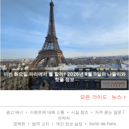
이번 화요일 파리에서 뭘 할까? 2026년 8월 11일의 나들이와
핫플 정보
모든 가이드 : 뉴스 >
광고 배너
•
이벤트에 대해 소통
•
시설 참조
•
자주 묻는 질문 /
연락처
명백한
•
법적 고지
•
개인 정보 설정
•
Sortir de Paris