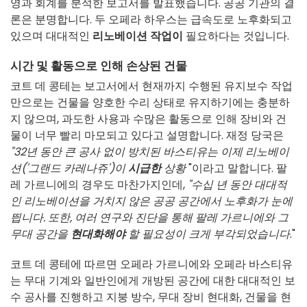
영과 회계를 분석한 보고서를 발표했습니다. 공공 기관의 결
론은 분명합니다. 두 오페라 하우스는 급속도로 노후화되고
있으며 대대적인
리노베이션 작업이
필요하다는 것입니다.
시간 및 활동으로 인해 손상된 건물
코트 데 콩테는 보고서에서 현재까지 수행된 유지보수 작업
만으로는 건물을 양호한 수리 상태로 유지하기에는 충분하
지 않으며, 과도한 사용과 수많은 활동으로 인해 장비와 건
물이 너무 빨리 마모되고 있다고 설명합니다. 재정 당국은
"32년 동안 큰 공사 없이 방치된 바스티유는 이제 리노베이
션('그랜드 카레나쥬')이
시급한
상황
"이라고 말합니다. 팔
레 가르니에의 경우도 마찬가지인데,
"수십 년 동안 대대적
인 리노베이션을 거치지 않은 공공 공간에서 노후화가 눈에
띕니다. 또한, 여러 연구와 진단을 통해 팔레 가르니에와 그
무대 공간을
현대화해야
할 필요성이 크게 부각되었습니다
."
코트 데 콩테에 따르면 오페라 가르니에와 오페라 바스티유
는 무대 기계와 일반인에게 개방된 공간에 대한 대대적인 보
수 공사를 진행하고 지붕 방수, 무대 장비 현대화, 건물을 현