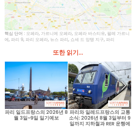
핵심 단어 :
오페라
,
가르니에 오페라
,
오페라 바스티유
,
팔레 가르니
에
,
파리 9
,
파리 오페라
,
뉴스 파리
,
쇼세 드 앙탱 지구
,
파리
또한 읽기...
파리 일드프랑스의 2026년 8
파리와 일레드프랑스의 교통
파
월 3일~9일 일기예보
소식: 2026년 8월 3일부터 9
일까지 지하철과 RER 운행에
차질이 예고됩니다