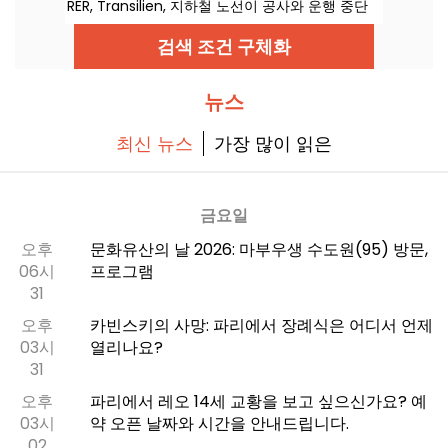
RER, Transilien, 지하철 노선이 공사와 운행 중단
의 대상으로 포함되며, 이동 계획을 미리 세울 수
있도록 모든 정보를 제공합니다.
검색 조건 구체화
뉴스
최신 뉴스
가장 많이 읽은
금요일
오후
문화유산의 날 2026: 마부우생 수도원(95) 방문,
06시
프로그램
31
오후
카빈스키의 사망: 파리에서 장례식은 어디서 언제
03시
열리나요?
31
오후
파리에서 레오 14세 교황을 보고 싶으신가요? 예
03시
약 오픈 날짜와 시간을 안내드립니다.
02