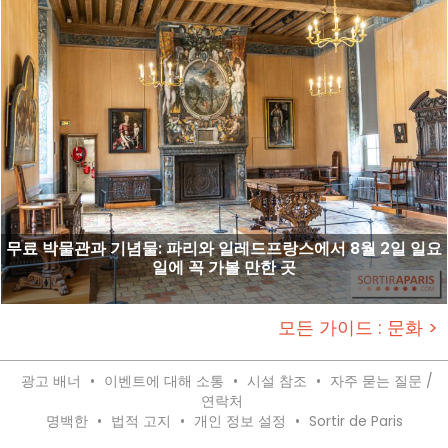
무료 박물관과 기념물: 파리와 일레드프랑스에서 8월 2일 일요
일에 꼭 가볼 만한 곳
모든 가이드 : 문화 >
광고 배너
•
이벤트에 대해 소통
•
시설 참조
•
자주 묻는 질문 /
연락처
명백한
•
법적 고지
•
개인 정보 설정
•
Sortir de Paris