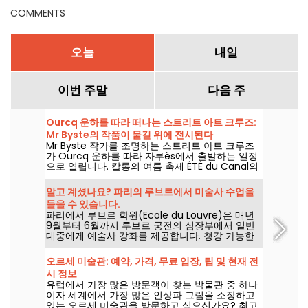
COMMENTS
오늘
내일
이번 주말
다음 주
Ourcq 운하를 따라 떠나는 스트리트 아트 크루즈:
Mr Byste의 작품이 물길 위에 전시된다
Mr Byste 작가를 조명하는 스트리트 아트 크루즈
가 Ourcq 운하를 따라 자루ès에서 출발하는 일정
으로 열립니다. 칼롱의 여름 축제 ÉTÉ du Canal의
일환이며, 2026년 8월 8일 토요일에 진행됩니다.
프로그램은 선상 전시, 물 위에서 보이는 벽화를 해
알고 계셨나요? 파리의 루브르에서 미술사 수업을
설하는 가이드 투어, 그리고 작가의 스텐실 세계를
들을 수 있습니다.
체험하는 시간으로 구성되어 있습니다.
파리에서 루브르 학원(Ecole du Louvre)은 매년
9월부터 6월까지 루브르 궁전의 심장부에서 일반
대중에게 예술사 강좌를 제공합니다. 청강 가능한
형식으로도 수강이 가능하죠. 박물관은 또한 때때
로 무료 강연도 제공합니다. 예술사에 대해 누구나
오르세 미술관: 예약, 가격, 무료 입장, 팁 및 현재 전
꿰뚫을 수 있는 기회입니다!
시 정보
유럽에서 가장 많은 방문객이 찾는 박물관 중 하나
이자 세계에서 가장 많은 인상파 그림을 소장하고
있는 오르세 미술관을 방문하고 싶으신가요? 최고