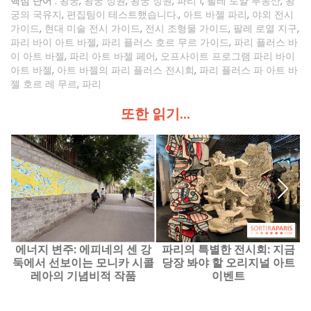
핵심 단어 :
왕궁
,
왕궁 정원
,
왕궁 정원
,
파리 1
,
팔레 로얄 부동산
,
왕
궁의 국유지
,
편집팀이 테스트했습니다.
,
아트 바젤 파리
,
야외 전시
가이드
,
현대 미술 전시 가이드
,
전시 조형물 가이드
,
팔레 로열 지구
,
파리 바이 아트 바젤
,
파리 플러스 호르 무르 가이드
,
파리 플러스 바
이 아트 바젤
,
파리 아트 바젤 페어
,
오프사이트 프로그램 파리 바이
아트 바젤
,
아트 바젤의 파리 플러스 전시회
,
파리 플러스 파 아트 바
젤 호르 레 무르
,
파리
또한 읽기...
에너지 변주: 에피네의 센 강
파리의 특별한 전시회: 지금
파
둑에서 선보이는 모니카 시콜
당장 봐야 할 오리지널 아트
서
레아의 기념비적 작품
이벤트