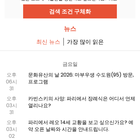
의 조건에서 최고의 작품을 감상하기 위해 필요한
모든 팁과 요령, 현재 진행 중인 전시, 가격 및 무료
검색 조건 구체화
입장 등 다양한 정보를 알려드릴게요.
뉴스
최신 뉴스
가장 많이 읽은
금요일
오후
문화유산의 날 2026: 마부우생 수도원(95) 방문,
06시
프로그램
31
오후
카빈스키의 사망: 파리에서 장례식은 어디서 언제
03시
열리나요?
31
오후
파리에서 레오 14세 교황을 보고 싶으신가요? 예
03시
약 오픈 날짜와 시간을 안내드립니다.
02