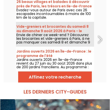
26 beaux villages et balades à découvrir
près de Paris, les trésors en Ile-de-France
Évadez-vous autour de Paris avec ces 26
escapades incontournables à moins de 100
km de la capitale.
Vide-greniers et brocantes du samedi 8
au dimanche 9 août 2026 à Paris - le
Envie de chiner ce week-end ? Découvrez
programme du week-end
les brocantes et vide-greniers à Paris, à ne
pas manquer ces samedi 8 et dimanche 9
août 2026 pour faire le plein de bonnes
affaires.
Jardins ouverts 2026 en Île-de-France : le
programme de l'été
Jardins ouverts 2026 en Île-de-France
revient du 27 juin au 30 août 2026 dans plus
de 200 jardins franciliens. Au programme :
concerts, spectacles, visites, ateliers et
installations artistiques.
Affinez votre recherche
LES DERNIERS CITY-GUIDES