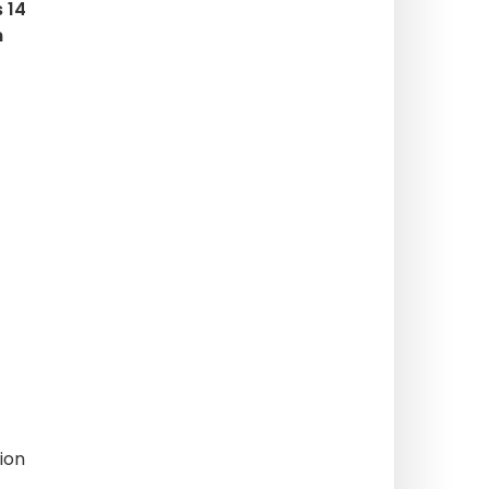
 14
n
ion