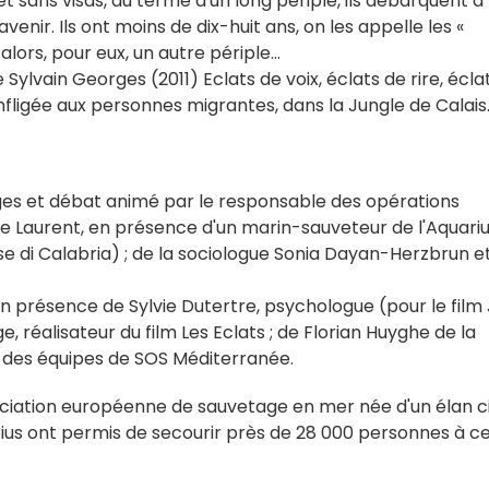
 sans visas, au terme d'un long périple, ils débarquent à
venir. Ils ont moins de dix-huit ans, on les appelle les «
lors, pour eux, un autre périple…
 Sylvain Georges (2011) Eclats de voix, éclats de rire, écla
e infligée aux personnes migrantes, dans la Jungle de Calais
ages et débat animé par le responsable des opérations
 Laurent, en présence d'un marin-sauveteur de l'Aquarius
se di Calabria) ; de la sociologue Sonia Dayan-Herzbrun e
en présence de Sylvie Dutertre, psychologue (pour le film J
, réalisateur du film Les Eclats ; de Florian Huyghe de la
des équipes de SOS Méditerranée.
ciation européenne de sauvetage en mer née d'un élan ci
arius ont permis de secourir près de 28 000 personnes à c