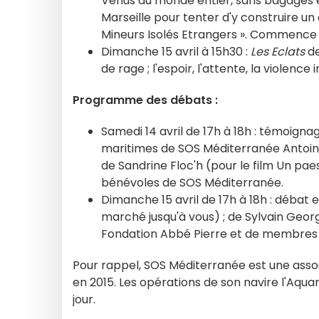
Venus du monde entier, sans bagages et
Marseille pour tenter d'y construire un a
Mineurs Isolés Etrangers ». Commence a
Dimanche 15 avril à 15h30 :
Les Eclats
de
de rage ; l'espoir, l'attente, la violenc
Programme des débats :
Samedi 14 avril de 17h à 18h : témoign
maritimes de SOS Méditerranée Antoine
de Sandrine Floc'h (pour le film Un pae
bénévoles de SOS Méditerranée.
Dimanche 15 avril de 17h à 18h : débat 
marché jusqu'à vous) ; de Sylvain George
Fondation Abbé Pierre et de membres 
Pour rappel, SOS Méditerranée est une asso
en 2015. Les opérations de son navire l'Aqu
jour.