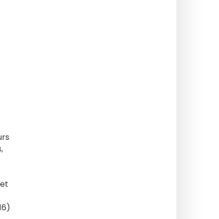
urs
,
 et
16)