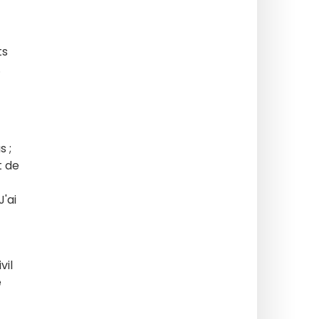
ts
.
 ;
t de
'ai
vil
e