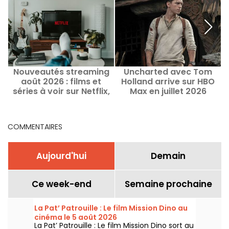
Nouveautés streaming
Uncharted avec Tom
L
août 2026 : films et
Holland arrive sur HBO
séries à voir sur Netflix,
Max en juillet 2026
Disney+, Prime Video
COMMENTAIRES
Aujourd'hui
Demain
Ce week-end
Semaine prochaine
La Pat’ Patrouille : Le film Mission Dino au
cinéma le 5 août 2026
La Pat’ Patrouille : Le film Mission Dino sort au