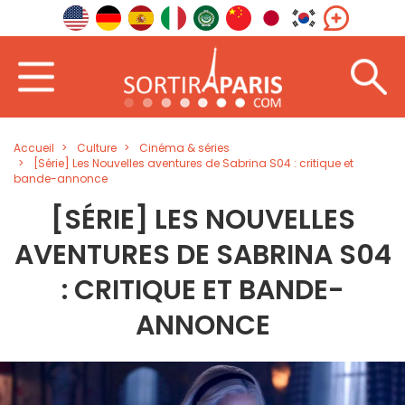
Accueil
Culture
Cinéma & séries
[Série] Les Nouvelles aventures de Sabrina S04 : critique et
bande-annonce
[SÉRIE] LES NOUVELLES
AVENTURES DE SABRINA S04
: CRITIQUE ET BANDE-
ANNONCE