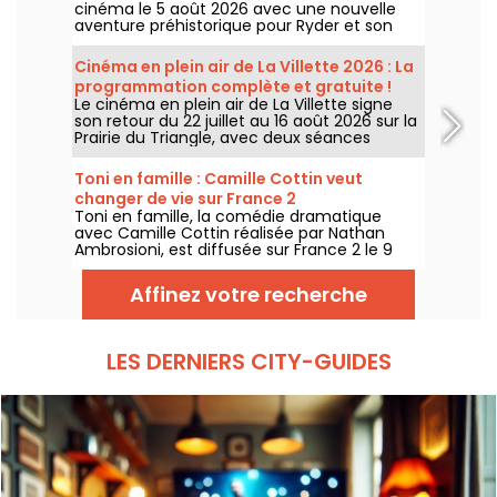
cinéma le 5 août 2026 avec une nouvelle
aventure préhistorique pour Ryder et son
équipe.
Cinéma en plein air de La Villette 2026 : La
programmation complète et gratuite !
Le cinéma en plein air de La Villette signe
son retour du 22 juillet au 16 août 2026 sur la
Prairie du Triangle, avec deux séances
gratuites par jour, à 18h et 21h. Pour cette
35e édition, le festival met à l’honneur le
Toni en famille : Camille Cottin veut
thème “L’appel de la forêt”. Découvrez la
changer de vie sur France 2
programmation complète et gratuite !
Toni en famille, la comédie dramatique
avec Camille Cottin réalisée par Nathan
Ambrosioni, est diffusée sur France 2 le 9
août 2026 à 21h10.
Affinez votre recherche
LES DERNIERS CITY-GUIDES