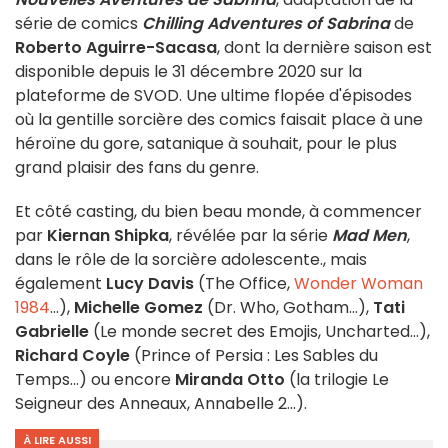
série de comics
Chilling Adventures of Sabrina
de
Roberto Aguirre-Sacasa
, dont la dernière saison est
disponible depuis le 31 décembre 2020 sur la
plateforme de SVOD. Une ultime flopée d'épisodes
où la gentille sorcière des comics faisait place à une
héroïne du gore, satanique à souhait, pour le plus
grand plaisir des fans du genre.
Et côté casting, du bien beau monde, à commencer
par
Kiernan Shipka
, révélée par la série
Mad Men
,
dans le rôle de la sorcière adolescente., mais
également
Lucy Davis
(The Office,
Wonder Woman
1984
...),
Michelle Gomez
(Dr. Who, Gotham...),
Tati
Gabrielle
(Le monde secret des Emojis, Uncharted...),
Richard Coyle
(Prince of Persia : Les Sables du
Temps...) ou encore
Miranda Otto
(la trilogie Le
Seigneur des Anneaux, Annabelle 2...).
À LIRE AUSSI