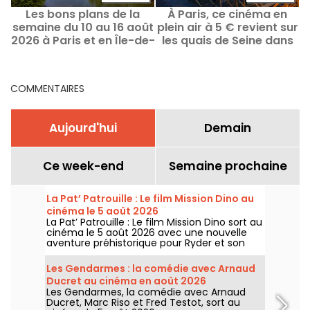
Les bons plans de la
À Paris, ce cinéma en
Q
semaine du 10 au 16 août
plein air à 5 € revient sur
2026 à Paris et en Île-de-
les quais de Seine dans
France
un décor de carte
postale
COMMENTAIRES
Aujourd'hui
Demain
Ce week-end
Semaine prochaine
La Pat’ Patrouille : Le film Mission Dino au
cinéma le 5 août 2026
La Pat’ Patrouille : Le film Mission Dino sort au
cinéma le 5 août 2026 avec une nouvelle
aventure préhistorique pour Ryder et son
équipe.
Les Gendarmes : la comédie avec Arnaud
Ducret au cinéma en août 2026
Les Gendarmes, la comédie avec Arnaud
Ducret, Marc Riso et Fred Testot, sort au