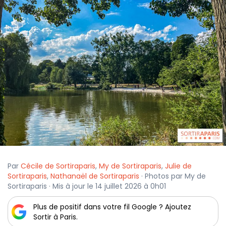
Par
Cécile de Sortiraparis
,
My de Sortiraparis
,
Julie de
Sortiraparis
,
Nathanaël de Sortiraparis
· Photos par My de
Sortiraparis · Mis à jour le 14 juillet 2026 à 0h01
Plus de positif dans votre fil Google ? Ajoutez
Sortir à Paris.