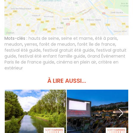
Mots-clés :
hauts de seine
,
seine et marne
,
été à paris
,
meudon
,
yerres
,
forêt de meudon
,
forêt île de france
,
festival été guide
,
festival gratuit été guide
,
festival gratuit
guide
,
festival été enfant famille guide
,
Grand Événement
Paris Ile de France guide
,
cinéma en plein air
,
critère en
extérieur
À LIRE AUSSI...