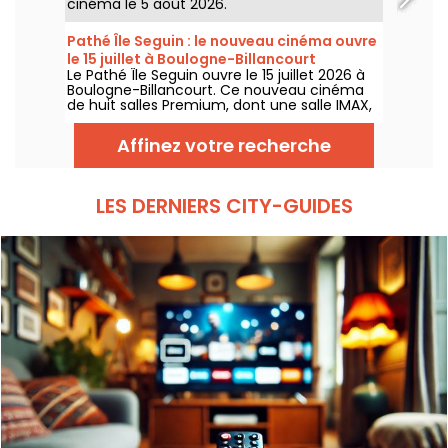
cinéma le 5 août 2026.
Pathé Île Seguin : le nouveau cinéma ouvre
le 15 juillet à Boulogne-Billancourt
Le Pathé Île Seguin ouvre le 15 juillet 2026 à
Boulogne-Billancourt. Ce nouveau cinéma
de huit salles Premium, dont une salle IMAX,
prend place au sein de la Pointe des Arts sur
l’Île Seguin.
Affinez votre recherche
LES DERNIERS CITY-GUIDES