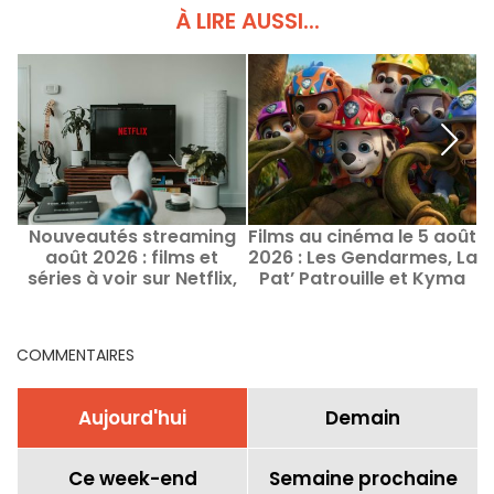
À LIRE AUSSI...
Nouveautés streaming
Films au cinéma le 5 août
août 2026 : films et
2026 : Les Gendarmes, La
c
séries à voir sur Netflix,
Pat’ Patrouille et Kyma
Disney+, Prime Video
COMMENTAIRES
Aujourd'hui
Demain
Ce week-end
Semaine prochaine