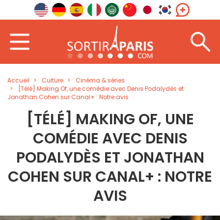
Accueil
Culture
Cinéma & séries
[Télé] Making Of, une comédie avec Denis Podalydès et
Jonathan Cohen sur Canal+ : Notre avis
[TÉLÉ] MAKING OF, UNE
COMÉDIE AVEC DENIS
PODALYDÈS ET JONATHAN
COHEN SUR CANAL+ : NOTRE
AVIS