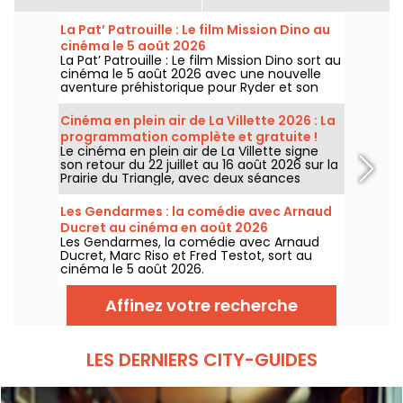
La Pat’ Patrouille : Le film Mission Dino au
cinéma le 5 août 2026
La Pat’ Patrouille : Le film Mission Dino sort au
cinéma le 5 août 2026 avec une nouvelle
aventure préhistorique pour Ryder et son
équipe.
Cinéma en plein air de La Villette 2026 : La
programmation complète et gratuite !
Le cinéma en plein air de La Villette signe
son retour du 22 juillet au 16 août 2026 sur la
Prairie du Triangle, avec deux séances
gratuites par jour, à 18h et 21h. Pour cette
35e édition, le festival met à l’honneur le
Les Gendarmes : la comédie avec Arnaud
thème “L’appel de la forêt”. Découvrez la
Ducret au cinéma en août 2026
programmation complète et gratuite !
Les Gendarmes, la comédie avec Arnaud
Ducret, Marc Riso et Fred Testot, sort au
cinéma le 5 août 2026.
Affinez votre recherche
LES DERNIERS CITY-GUIDES