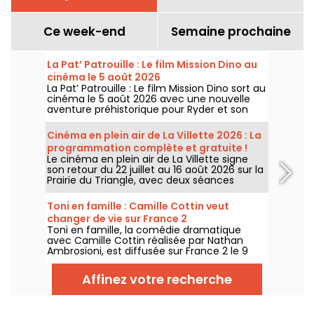
Ce week-end
Semaine prochaine
La Pat’ Patrouille : Le film Mission Dino au
cinéma le 5 août 2026
La Pat’ Patrouille : Le film Mission Dino sort au
cinéma le 5 août 2026 avec une nouvelle
aventure préhistorique pour Ryder et son
équipe.
Cinéma en plein air de La Villette 2026 : La
programmation complète et gratuite !
Le cinéma en plein air de La Villette signe
son retour du 22 juillet au 16 août 2026 sur la
Prairie du Triangle, avec deux séances
gratuites par jour, à 18h et 21h. Pour cette
35e édition, le festival met à l’honneur le
Toni en famille : Camille Cottin veut
thème “L’appel de la forêt”. Découvrez la
changer de vie sur France 2
programmation complète et gratuite !
Toni en famille, la comédie dramatique
avec Camille Cottin réalisée par Nathan
Ambrosioni, est diffusée sur France 2 le 9
août 2026 à 21h10.
Affinez votre recherche