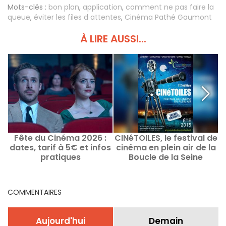
Mots-clés :
bon plan
,
application
,
comment ne pas faire la
queue
,
éviter les files d attentes
,
Cinéma Pathé Gaumont
À LIRE AUSSI...
Fête du Cinéma 2026 :
CINéTOILES, le festival de
L
dates, tarif à 5€ et infos
cinéma en plein air de la
pratiques
Boucle de la Seine
COMMENTAIRES
Aujourd'hui
Demain