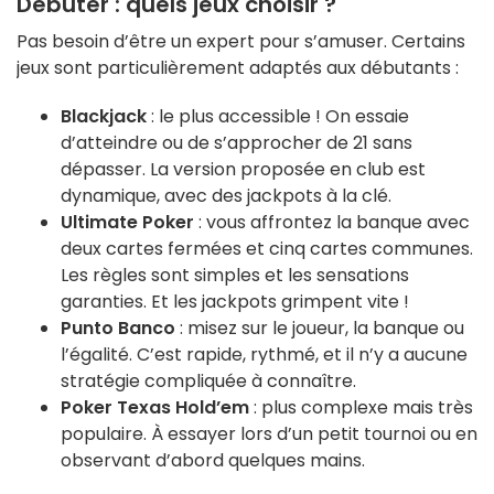
Débuter : quels jeux choisir ?
Pas besoin d’être un expert pour s’amuser. Certains
jeux sont particulièrement adaptés aux débutants :
Blackjack
: le plus accessible ! On essaie
d’atteindre ou de s’approcher de 21 sans
dépasser. La version proposée en club est
dynamique, avec des jackpots à la clé.
Ultimate Poker
: vous affrontez la banque avec
deux cartes fermées et cinq cartes communes.
Les règles sont simples et les sensations
garanties. Et les jackpots grimpent vite !
Punto Banco
: misez sur le joueur, la banque ou
l’égalité. C’est rapide, rythmé, et il n’y a aucune
stratégie compliquée à connaître.
Poker Texas Hold’em
: plus complexe mais très
populaire. À essayer lors d’un petit tournoi ou en
observant d’abord quelques mains.