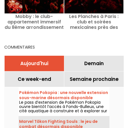
Mobby : le club-
Les Planches à Paris :
appartement immersif
club et soirées
t
du 8ème arrondissement
mexicaines près des
de Paris
Champs-Élysées
COMMENTAIRES
Aujourd'hui
Demain
Ce week-end
Semaine prochaine
Pokémon Pokopia : une nouvelle extension
sous-marine désormais disponible
Le pass d’extension de Pokémon Pokopia
ouvre bientôt l’accès à Fonds-Bulleux, une
cité aquatique à construire et à explorer sur
Nintendo Switch 2. Cette première vague de
contenu payant sera disponible le 5 août
Marvel Tōkon Fighting Souls : le jeu de
2026 avec de nouveaux Pokémon,
combat désormais disponible