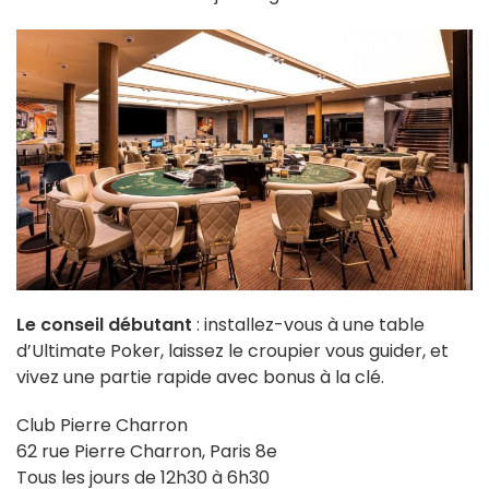
Le conseil débutant
: installez-vous à une table
d’Ultimate Poker, laissez le croupier vous guider, et
vivez une partie rapide avec bonus à la clé.
Club Pierre Charron
62 rue Pierre Charron, Paris 8e
Tous les jours de 12h30 à 6h30