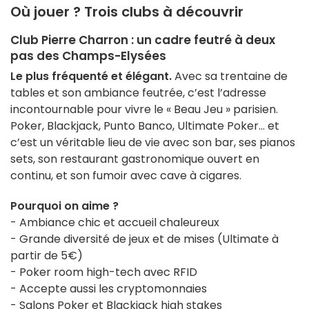
Où jouer ? Trois clubs à découvrir
Club Pierre Charron : un cadre feutré à deux
pas des Champs-Elysées
Le plus fréquenté et élégant.
Avec sa trentaine de
tables et son ambiance feutrée, c’est l’adresse
incontournable pour vivre le « Beau Jeu » parisien.
Poker, Blackjack, Punto Banco, Ultimate Poker… et
c’est un véritable lieu de vie avec son bar, ses pianos
sets, son restaurant gastronomique ouvert en
continu, et son fumoir avec cave à cigares.
Pourquoi on aime ?
- Ambiance chic et accueil chaleureux
- Grande diversité de jeux et de mises (Ultimate à
partir de 5€)
- Poker room high-tech avec RFID
- Accepte aussi les cryptomonnaies
- Salons Poker et Blackjack high stakes