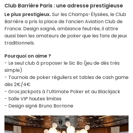
Club Barrière Paris : une adresse prestigieuse
Le plus prestigieux.
Sur les Champs-Élysées, le Club
Barrière a pris la place de l’ancien Aviation Club de
France. Design soigné, ambiance feutrée, il attire
aussi bien les amateurs de poker que les fans de jeux
traditionnels.
Pourquoi on aime ?
- Le seul club à proposer le Sic Bo (jeu de dés très
simple)
- Tournois de poker réguliers et tables de cash game
dès 2€/4€
- Gros jackpots à l’Ultimate Poker et au Blackjack
- Salle VIP hautes limites
- Design signé Bruno Borrione