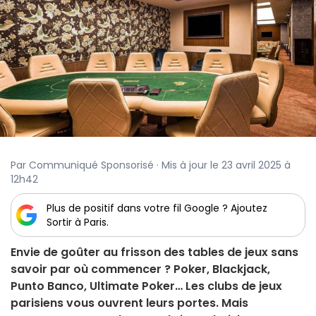
Par Communiqué Sponsorisé · Mis à jour le 23 avril 2025 à
12h42
Plus de positif dans votre fil Google ? Ajoutez
Sortir à Paris.
Envie de goûter au frisson des tables de jeux sans
savoir par où commencer ? Poker, Blackjack,
Punto Banco, Ultimate Poker… Les clubs de jeux
parisiens vous ouvrent leurs portes. Mais