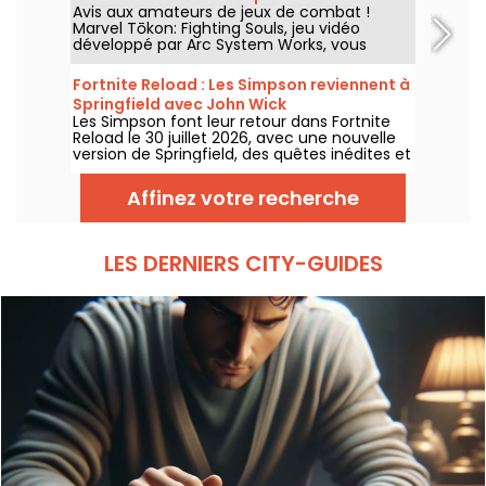
bâtiments et mécaniques sous-marines.
Avis aux amateurs de jeux de combat !
Marvel Tōkon: Fighting Souls, jeu vidéo
développé par Arc System Works, vous
attend depuis le 6 août 2026 sur PC et PS5.
Un titre qui mise sur des affrontements
Fortnite Reload : Les Simpson reviennent à
stratégiques en 4 contre 4 mettant en
Springfield avec John Wick
scène des héros et vilains de l’univers
Les Simpson font leur retour dans Fortnite
Marvel.
Reload le 30 juillet 2026, avec une nouvelle
version de Springfield, des quêtes inédites et
un crossover avec John Wick. La mise à jour
ajoute plusieurs lieux emblématiques, un
Affinez votre recherche
style spécial pour le célèbre assassin et de
nouveaux éléments de gameplay.
LES DERNIERS CITY-GUIDES