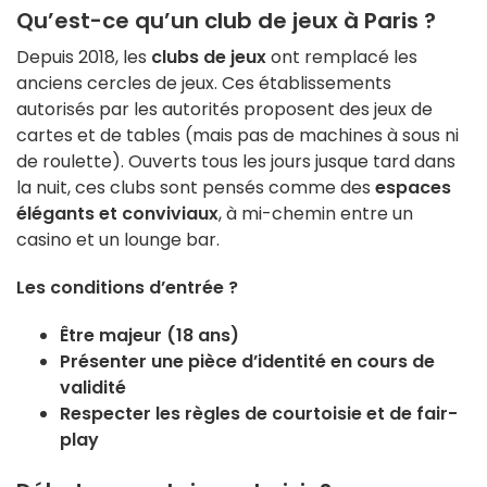
Qu’est-ce qu’un club de jeux à Paris ?
Depuis 2018, les
clubs de jeux
ont remplacé les
anciens cercles de jeux. Ces établissements
autorisés par les autorités proposent des jeux de
cartes et de tables (mais pas de machines à sous ni
de roulette). Ouverts tous les jours jusque tard dans
la nuit, ces clubs sont pensés comme des
espaces
élégants et conviviaux
, à mi-chemin entre un
casino et un lounge bar.
Les conditions d’entrée ?
Être majeur (18 ans)
Présenter une pièce d’identité en cours de
validité
Respecter les règles de courtoisie et de fair-
play