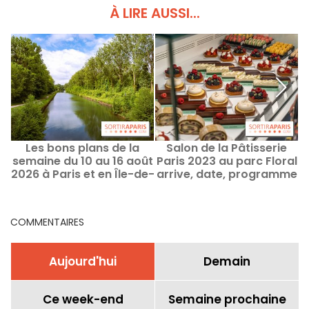
À LIRE AUSSI...
Les bons plans de la
Salon de la Pâtisserie
S
semaine du 10 au 16 août
Paris 2023 au parc Floral
2026 à Paris et en Île-de-
arrive, date, programme
France
et photos
COMMENTAIRES
Aujourd'hui
Demain
Ce week-end
Semaine prochaine