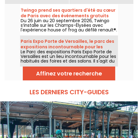
Twingo prend ses quartiers d'été au cœur
de Paris avec des événements gratuits
Du 26 juin au 20 septembre 2026, Twingo
(expo, stand-up, dj sets...)
s’installe sur les Champs-Élysées avec
l'expérience house of frog au défilé renault®.
Au programme : une expo immersive, du
stand-up, des DJ sets, des talks, sans oublier
Paris Expo Porte de Versailles, le parc des
d'autres activités et animations. L'entrée est
expositions incontournable pour les
libre et gratuite, avec l'accès aux
Le Parc des expositions Paris Expo Porte de
grands salons
événements sur inscription préalable (lien
Versailles est un lieu incontournable pour les
dans l'article)
habitués des foires et des salons. Il s'agit du
deuxième plus grand parc des expositions
de France et il accueille à la fois des grands
Affinez votre recherche
événements attendus de la capitale ainsi
que des expositions XXL.
LES DERNIERS CITY-GUIDES