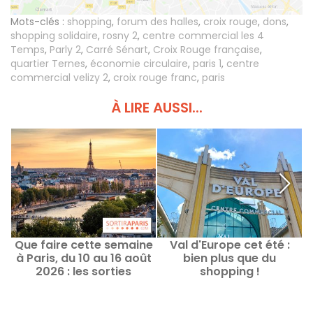
Mots-clés :
shopping
,
forum des halles
,
croix rouge
,
dons
,
shopping solidaire
,
rosny 2
,
centre commercial les 4
Temps
,
Parly 2
,
Carré Sénart
,
Croix Rouge française
,
quartier Ternes
,
économie circulaire
,
paris 1
,
centre
commercial velizy 2
,
croix rouge franc
,
paris
À LIRE AUSSI...
Que faire cette semaine
Val d'Europe cet été :
à Paris, du 10 au 16 août
bien plus que du
2026 : les sorties
shopping !
incontournables