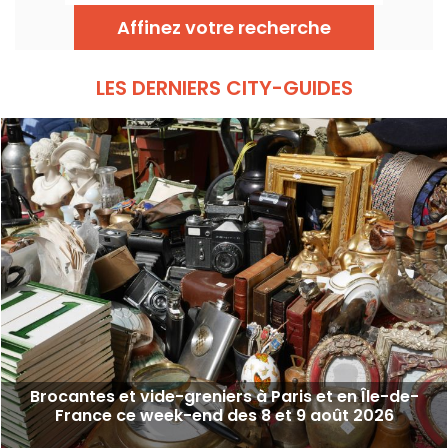
ces samedi 8 et dimanche 9 août 2026 pour
chiner, fouiller et peut-être dénicher la perle
Affinez votre recherche
rare.
LES DERNIERS CITY-GUIDES
Brocantes et vide-greniers à Paris et en Île-de-
France ce week-end des 8 et 9 août 2026