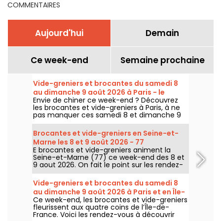
COMMENTAIRES
Aujourd'hui
Demain
Ce week-end
Semaine prochaine
Vide-greniers et brocantes du samedi 8
au dimanche 9 août 2026 à Paris - le
Envie de chiner ce week-end ? Découvrez
programme du week-end
les brocantes et vide-greniers à Paris, à ne
pas manquer ces samedi 8 et dimanche 9
août 2026 pour faire le plein de bonnes
affaires.
Brocantes et vide-greniers en Seine-et-
Marne les 8 et 9 août 2026 - 77
E brocantes et vide-greniers animent la
Seine-et-Marne (77) ce week-end des 8 et
9 aout 2026. On fait le point sur les rendez-
vous qui vous attendent !
Vide-greniers et brocantes du samedi 8
au dimanche 9 août 2026 à Paris et en Île-
Ce week-end, les brocantes et vide-greniers
de-France - le programme du week-end
fleurissent aux quatre coins de l’Île-de-
France. Voici les rendez-vous à découvrir