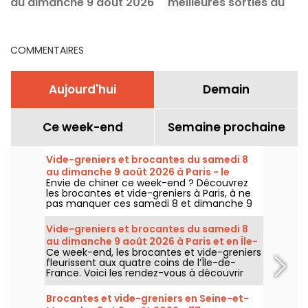
au dimanche 9 août 2026
meilleures sorties du
à Paris - le programme
Samedi 8 août 2026
du week-end
COMMENTAIRES
Aujourd'hui
Demain
Ce week-end
Semaine prochaine
Vide-greniers et brocantes du samedi 8
au dimanche 9 août 2026 à Paris - le
Envie de chiner ce week-end ? Découvrez
programme du week-end
les brocantes et vide-greniers à Paris, à ne
pas manquer ces samedi 8 et dimanche 9
août 2026 pour faire le plein de bonnes
affaires.
Vide-greniers et brocantes du samedi 8
au dimanche 9 août 2026 à Paris et en Île-
Ce week-end, les brocantes et vide-greniers
de-France - le programme du week-end
fleurissent aux quatre coins de l’Île-de-
France. Voici les rendez-vous à découvrir
ces samedi 8 et dimanche 9 août 2026 pour
chiner, fouiller et peut-être dénicher la perle
Brocantes et vide-greniers en Seine-et-
rare.