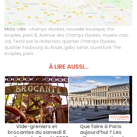
Mots-clés :
champs elysées
,
nouvelle boutique
,
the
kooples
,
paris 8
,
Avenue des Champs Elysées
,
musée mac
val
,
Testé par la rédaction
,
quartier Champs Elysées
,
quartier Faubourg du Roule
,
gaby sahar
,
ouverture The
Kooples
,
paris
À LIRE AUSSI...
Vide-greniers et
Que faire à Paris
Q
brocantes du samedi 8
aujourd’hui ? Les