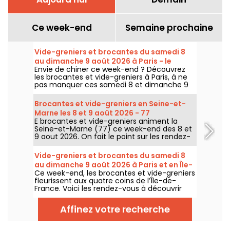
Ce week-end
Semaine prochaine
Vide-greniers et brocantes du samedi 8
au dimanche 9 août 2026 à Paris - le
Envie de chiner ce week-end ? Découvrez
programme du week-end
les brocantes et vide-greniers à Paris, à ne
pas manquer ces samedi 8 et dimanche 9
août 2026 pour faire le plein de bonnes
affaires.
Brocantes et vide-greniers en Seine-et-
Marne les 8 et 9 août 2026 - 77
E brocantes et vide-greniers animent la
Seine-et-Marne (77) ce week-end des 8 et
9 aout 2026. On fait le point sur les rendez-
vous qui vous attendent !
Vide-greniers et brocantes du samedi 8
au dimanche 9 août 2026 à Paris et en Île-
Ce week-end, les brocantes et vide-greniers
de-France - le programme du week-end
fleurissent aux quatre coins de l’Île-de-
France. Voici les rendez-vous à découvrir
ces samedi 8 et dimanche 9 août 2026 pour
chiner, fouiller et peut-être dénicher la perle
Affinez votre recherche
rare.