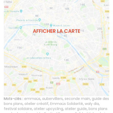
AFFICHER LA CARTE
Mots-clés :
emmaüs
,
aubervilliers
,
seconde main
,
guide des
bons plans
,
atelier créatif
,
Emmaüs Solidarité
,
waly dia
,
festival solidaire
,
atelier upcycling
,
atelier guide
,
bons plans