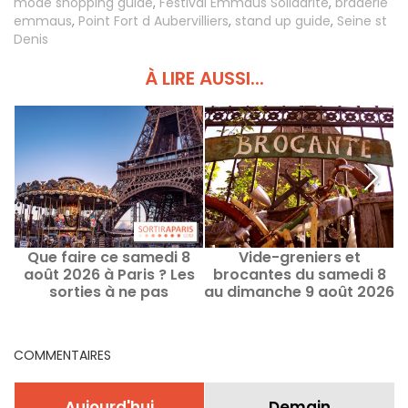
mode shopping guide
,
Festival Emmaus Solidarité
,
braderie
emmaus
,
Point Fort d Aubervilliers
,
stand up guide
,
Seine st
Denis
À LIRE AUSSI...
Que faire ce samedi 8
Vide-greniers et
Q
août 2026 à Paris ? Les
brocantes du samedi 8
sorties à ne pas
au dimanche 9 août 2026
manquer
à Paris - le programme
du week-end
COMMENTAIRES
Aujourd'hui
Demain