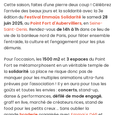
Cette saison, faites d'une pierre deux coup ! Célébrez
l'arrivée des beaux jours et la solidarité avec la 3e
édition du
Festival Emmaüs Solidarité
le samedi
28
juin 2025
, au
Point Fort d'Aubervilliers
, en
Seine-
Saint-Denis
. Rendez-vous
de 14h à 1h
dans ce lieu de
vie de la banlieue nord de Paris, pour fêter ensemble
l'entraide, la culture et l'engagement pour les plus
démunis.
Pour l'occasion, les
1500 m2
et
3 espaces
du Point
Fort se métamorphosent en un véritable temple de
la
solidarité
. La place ne risque donc pas de
manquer pour les multiples animations ultra-funs
prévues par l'association ! Il y en aura pour tous les
goûts et toutes les envies :
concerts
, stand-up,
danse & performances,
défilé de mode engagé
,
graff en live, marché de créateurs.rices, stand de
food pour les petits creux … Sans oublier la
grande
braderie
organisée avec
Emmaüs Défi
et