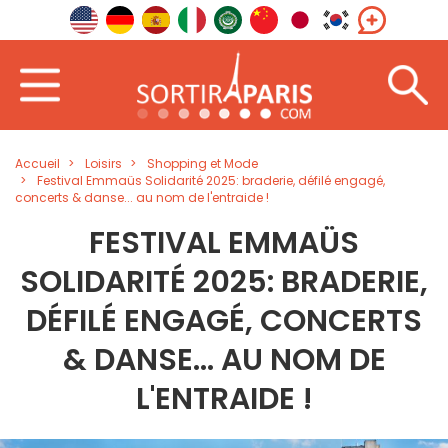
Accueil
Loisirs
Shopping et Mode
Festival Emmaüs Solidarité 2025: braderie, défilé engagé,
concerts & danse... au nom de l'entraide !
FESTIVAL EMMAÜS
SOLIDARITÉ 2025: BRADERIE,
DÉFILÉ ENGAGÉ, CONCERTS
& DANSE... AU NOM DE
L'ENTRAIDE !