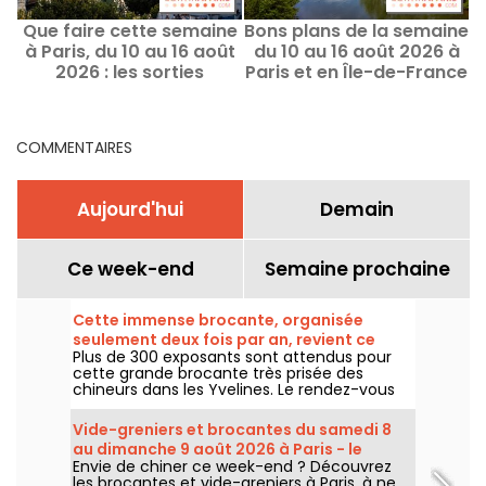
Que faire cette semaine
Bons plans de la semaine
à Paris, du 10 au 16 août
du 10 au 16 août 2026 à
2026 : les sorties
Paris et en Île-de-France
incontournables
COMMENTAIRES
Aujourd'hui
Demain
Ce week-end
Semaine prochaine
Cette immense brocante, organisée
seulement deux fois par an, revient ce
Plus de 300 exposants sont attendus pour
week-end dans les Yvelines
cette grande brocante très prisée des
chineurs dans les Yvelines. Le rendez-vous
revient sous le parking du Carrefour de
Montesson le dimanche 9 août 2026.
Vide-greniers et brocantes du samedi 8
au dimanche 9 août 2026 à Paris - le
Envie de chiner ce week-end ? Découvrez
programme du week-end
les brocantes et vide-greniers à Paris, à ne