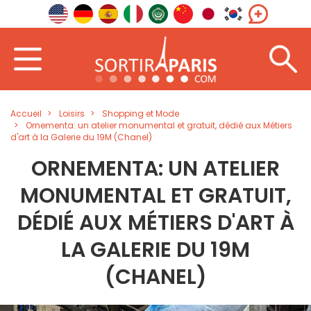
Accueil
Loisirs
Shopping et Mode
Ornementa: un atelier monumental et gratuit, dédié aux Métiers
d'art à la Galerie du 19M (Chanel)
ORNEMENTA: UN ATELIER
MONUMENTAL ET GRATUIT,
DÉDIÉ AUX MÉTIERS D'ART À
LA GALERIE DU 19M
(CHANEL)