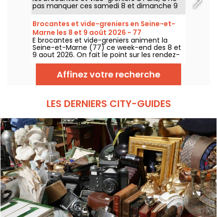
pas manquer ces samedi 8 et dimanche 9
août 2026 pour faire le plein de bonnes
affaires.
Brocantes et vide-greniers en Seine-et-
Marne les 8 et 9 août 2026 - 77
E brocantes et vide-greniers animent la
Seine-et-Marne (77) ce week-end des 8 et
9 aout 2026. On fait le point sur les rendez-
vous qui vous attendent !
Affinez votre recherche
LES DERNIERS CITY-GUIDES