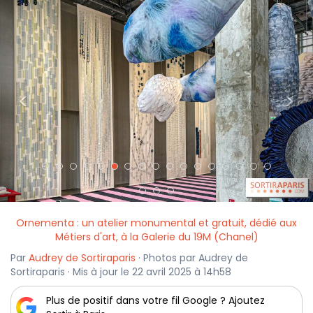
<
>
Ornementa : un atelier monumental et gratuit, dédié aux
Métiers d'art, à la Galerie du 19M (Chanel)
Par
Audrey de Sortiraparis
· Photos par Audrey de
Sortiraparis · Mis à jour le 22 avril 2025 à 14h58
Plus de positif dans votre fil Google ? Ajoutez