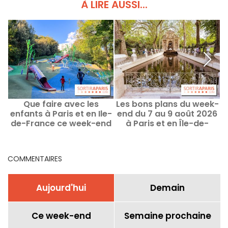
À LIRE AUSSI...
Que faire avec les
Les bons plans du week-
enfants à Paris et en Ile-
end du 7 au 9 août 2026
de-France ce week-end
à Paris et en Île-de-
2
des 8 au 9 août 2026 ?
France
COMMENTAIRES
Aujourd'hui
Demain
Ce week-end
Semaine prochaine