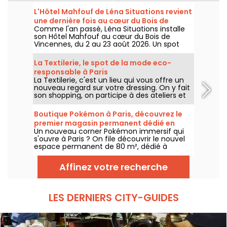
L'Hôtel Mahfouf de Léna Situations revient
une dernière fois au cœur du Bois de
Comme l'an passé, Léna Situations installe
Vincennes
son Hôtel Mahfouf au cœur du Bois de
Vincennes, du 2 au 23 août 2026. Un spot
chill et estival, entre vlogs d'août, shopping,
gourmandises végé et détente, avec un
La Textilerie, le spot de la mode eco-
goût de nostalgie.
responsable à Paris
La Textilerie, c'est un lieu qui vous offre un
nouveau regard sur votre dressing. On y fait
son shopping, on participe à des ateliers et
on redécouvre la mode d'un point de vue
eco-responsable.
Boutique Pokémon à Paris, découvrez le
premier magasin permanent dédié en
Un nouveau corner Pokémon immersif qui
images
s'ouvre à Paris ? On file découvrir le nouvel
espace permanent de 80 m², dédié à
l’univers des célèbres créatures, au sein de
la boutique Le Coin des Barons, située rue de
Affinez votre recherche
Rivoli dans le 1er arrondissement. Depuis ce
28 mars 2025, ce corner unique attend les
collectionneurs et passionnés.
LES DERNIERS CITY-GUIDES