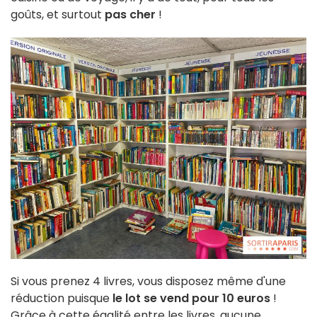
goûts, et surtout
pas cher
!
Si vous prenez 4 livres, vous disposez même d'une
réduction puisque
le lot se vend pour 10 euros
!
Grâce à cette égalité entre les livres, aucune