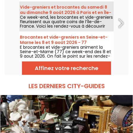
août 2026 pour faire le plein de bonnes
affaires.
Vide-greniers et brocantes du samedi 8
au dimanche 9 août 2026 à Paris et en Île-
Ce week-end, les brocantes et vide-greniers
de-France - le programme du week-end
fleurissent aux quatre coins de l’Île-de-
France. Voici les rendez-vous à découvrir
ces samedi 8 et dimanche 9 août 2026 pour
chiner, fouiller et peut-être dénicher la perle
Brocantes et vide-greniers en Seine-et-
rare.
Marne les 8 et 9 août 2026 - 77
E brocantes et vide-greniers animent la
Seine-et-Marne (77) ce week-end des 8 et
9 aout 2026. On fait le point sur les rendez-
vous qui vous attendent !
Affinez votre recherche
LES DERNIERS CITY-GUIDES