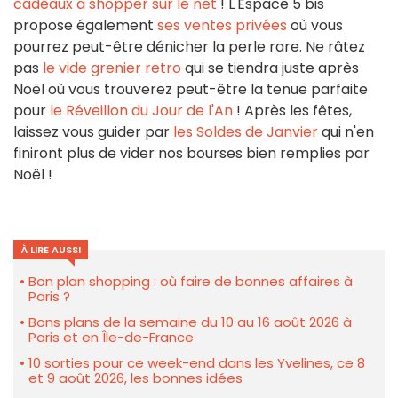
cadeaux a shopper sur le net
! L'Espace 5 bis
propose également
ses ventes privées
où vous
pourrez peut-être dénicher la perle rare. Ne râtez
pas
le vide grenier retro
qui se tiendra juste après
Noël où vous trouverez peut-être la tenue parfaite
pour
le Réveillon du Jour de l'An
! Après les fêtes,
laissez vous guider par
les Soldes de Janvier
qui n'en
finiront plus de vider nos bourses bien remplies par
Noël !
À LIRE AUSSI
Bon plan shopping : où faire de bonnes affaires à
Paris ?
Bons plans de la semaine du 10 au 16 août 2026 à
Paris et en Île-de-France
10 sorties pour ce week-end dans les Yvelines, ce 8
et 9 août 2026, les bonnes idées