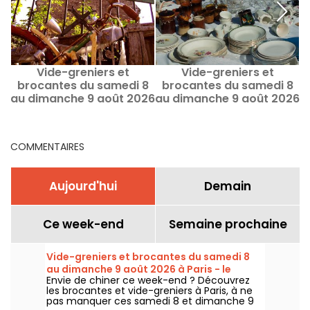
Vide-greniers et
Vide-greniers et
brocantes du samedi 8
brocantes du samedi 8
au dimanche 9 août 2026
au dimanche 9 août 2026
s
à Paris - le programme
à Paris et en Île-de-
a
du week-end
France - le programme
du week-end
COMMENTAIRES
Aujourd'hui
Demain
Ce week-end
Semaine prochaine
Vide-greniers et brocantes du samedi 8
au dimanche 9 août 2026 à Paris - le
Envie de chiner ce week-end ? Découvrez
programme du week-end
les brocantes et vide-greniers à Paris, à ne
pas manquer ces samedi 8 et dimanche 9