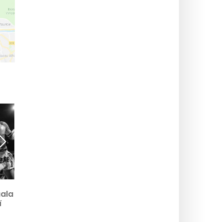
r
Initiation gratuite à la
gala
Boxe Thaï pour la
ï
semaine de la femme !