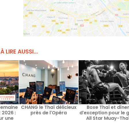
À LIRE AUSSI...
 semaine
CHANG le Thaï délicieux
Boxe Thaï et dîne
 2026 :
près de l'Opéra
d'exception pour le 
ur une
All Star Muay-Tha
 à Paris