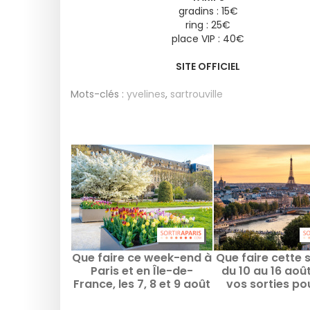
gradins : 15€
ring : 25€
place VIP : 40€
SITE OFFICIEL
Mots-clés :
yvelines
,
sartrouville
Que faire ce week-end à
Que faire cette
Paris et en Île-de-
du 10 au 16 août
France, les 7, 8 et 9 août
vos sorties po
2026
semaine remplie