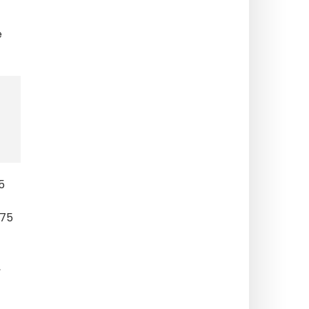
e
5
-75
,