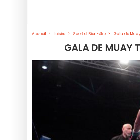
Accueil
Loisirs
Sport et Bien-être
Gala de Muay 
GALA DE MUAY T