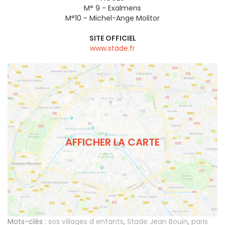
M° 9 - Exalmens
M°10 - Michel-Ange Molitor
SITE OFFICIEL
www.stade.fr
AFFICHER LA CARTE
Mots-clés :
sos villages d enfants
,
Stade Jean Bouin
,
paris