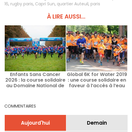
16
,
rugby paris
,
Capri Sun
,
quartier Auteuil
,
paris
À LIRE AUSSI...
Enfants Sans Cancer
Global 6K for Water 2019
C
2026 : la course solidaire
: une course solidaire en
d
au Domaine National de
faveur à l’accès à l’eau
Saint-Cloud
potable
COMMENTAIRES
Aujourd'hui
Demain