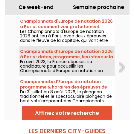
Ce week-end
Semaine prochaine
Championnats d'Europe de natation 2026
à Paris : comment voir gratuitement
Les Championnats d'Europe de natation
certaines épreuves ?
2026 ont lieu à Paris, avec deux épreuves
dans le fleuve de la capitale, qui vont être
plus accessibles au grand public ! Comment
observer les compétitions en eau libre et le
Championnats d'Europe de natation 2026
plongeon de haut vol, au mois d'août
à Paris : dates, programme, les infos sur la
prochain ?
En avril 2023, la France déposait sa
compétition
candidature pour accueillir les
Championnats d'Europe de natation en
2026. Du 31 juillet au 16 août, le Centre
Aquatique Olympique vous attend pour
Championnats d'Europe de natation :
encourager nos nageurs. Voici toutes les
programme & horaires des épreuves de
informations à connaître sur la compétition
Du 31 juillet au 8 août 2026, le plongeon
plongeon et de haut vol
et les épreuves !
traditionnel et le spectaculaire plongeon de
haut vol s'emparent des Championnats
d'Europe de natation. Entre le bassin
olympique de Saint-Denis et le cadre
Affinez votre recherche
naturel de la Seine, les meilleurs plongeurs
du continent vont s'élancer pour des figures
acrobatiques saisissantes.
LES DERNIERS CITY-GUIDES