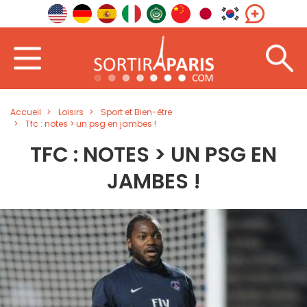
Accueil
Loisirs
Sport et Bien-être
Tfc : notes > un psg en jambes !
TFC : NOTES > UN PSG EN
JAMBES !