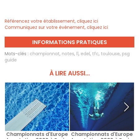
Référencez votre établissement, cliquez ici
Communiquez sur votre évènement, cliquez ici
INFORMATIONS PRATIQUES
Mots-clés :
championnat
,
notes
,
l1
,
edel
,
tfc
,
toulouse
,
psg
guide
À LIRE AUSSI...
Championnats d'Europe
Championnats d'Europe
C