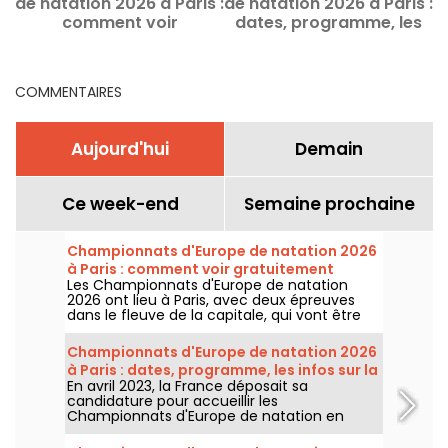
de natation 2026 à Paris :
de natation 2026 à Paris :
comment voir
dates, programme, les
gratuitement certaines
infos sur la compétition
épreuves ?
COMMENTAIRES
Aujourd'hui
Demain
Ce week-end
Semaine prochaine
Championnats d'Europe de natation 2026
à Paris : comment voir gratuitement
Les Championnats d'Europe de natation
certaines épreuves ?
2026 ont lieu à Paris, avec deux épreuves
dans le fleuve de la capitale, qui vont être
plus accessibles au grand public ! Comment
observer les compétitions en eau libre et le
Championnats d'Europe de natation 2026
plongeon de haut vol, au mois d'août
à Paris : dates, programme, les infos sur la
prochain ?
En avril 2023, la France déposait sa
compétition
candidature pour accueillir les
Championnats d'Europe de natation en
2026. Du 31 juillet au 16 août, le Centre
Aquatique Olympique vous attend pour