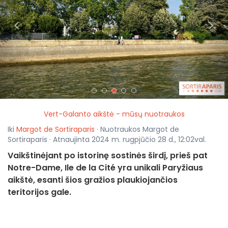
<
>
Vert-Galanto aikštė - mūsų nuotraukos
Iki
Margot de Sortiraparis
· Nuotraukos Margot de
Sortiraparis · Atnaujinta 2024 m. rugpjūčio 28 d., 12:02val.
Vaikštinėjant po istorinę sostinės širdį, prieš pat
Notre-Dame, Ile de la Cité yra unikali Paryžiaus
aikštė, esanti šios gražios plaukiojančios
teritorijos gale.