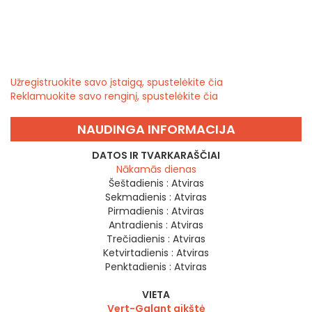
Užregistruokite savo įstaigą, spustelėkite čia
Reklamuokite savo renginį, spustelėkite čia
NAUDINGA INFORMACIJA
DATOS IR TVARKARAŠČIAI
Nākamās dienas
Šeštadienis :
Atviras
Sekmadienis :
Atviras
Pirmadienis :
Atviras
Antradienis :
Atviras
Trečiadienis :
Atviras
Ketvirtadienis :
Atviras
Penktadienis :
Atviras
VIETA
Vert-Galant aikštė