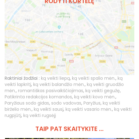
RODYTI KORTELĘ
Raktiniai žodžiai :
ką veikti liepą
,
ką veikti spalio mėn.
,
ką
veikti lapkritį
,
ką veikti balandžio mėn.
,
ką veikti gruodžio
mėn.
,
romantiškas pasivaikščiojimas
,
ką veikti gegužę
,
Patikrinta redakcijos komandos
,
ką veikti kovo mėn.
,
Paryžiaus sodo gidas
,
sodo vadovas
,
Paryžius
,
ką veikti
birželio mėn.
,
ką veikti sausį
,
ką veikti vasario mėn.
,
ką veikti
rugpjūtį
,
ką veikti rugsėjį
TAIP PAT SKAITYKITE ...