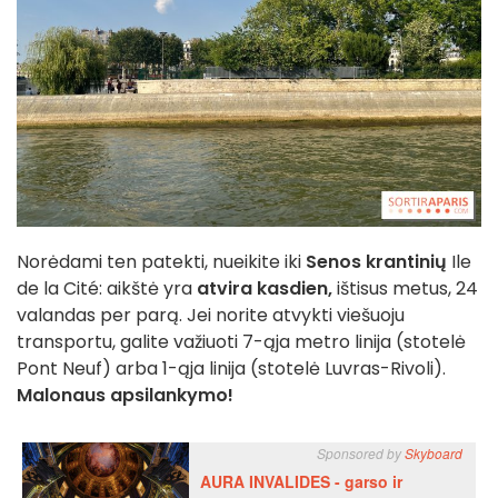
Norėdami ten patekti, nueikite iki
Senos krantinių
Ile
de la Cité: aikštė yra
atvira kasdien,
ištisus metus, 24
valandas per parą. Jei norite atvykti viešuoju
transportu, galite važiuoti 7-ąja metro linija (stotelė
Pont Neuf) arba 1-ąja linija (stotelė Luvras-Rivoli).
Malonaus apsilankymo!