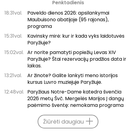
Penktadienis
18:31val.
Paveldo dienos 2026: apsilankymai
Maubuisono abatijoje (95 rajonas),
programa
15:31val.
Kavinsky mirė: kur ir kada vyks laidotuvės
Paryžiuje?
15:02val.
Ar norite pamatyti popiežių Levas XIV
Paryžiuje? Štai rezervacijų pradžios data ir
laikas.
13:21val.
Ar žinote? Galite lankyti meno istorijos
kursus Luvro muziejuje Paryžiuje.
12:48val.
Paryžiaus Notre-Dame katedra švenčia
2026 metų Švč. Mergelės Marijos Į dangų
paėmimo šventę: nemokama programa
Žiūrėti daugiau