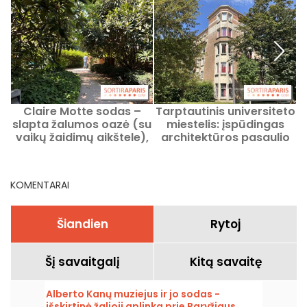
Claire Motte sodas –
Tarptautinis universiteto
slapta žalumos oazė (su
miestelis: įspūdingas
k
vaikų žaidimų aikštele),
architektūros pasaulio
17-ajame Paryžiaus
turas Paryžiuje
rajone.
KOMENTARAI
Šiandien
Rytoj
Šį savaitgalį
Kitą savaitę
Alberto Kanų muziejus ir jo sodas -
išskirtinė žalioji aplinka prie Paryžiaus