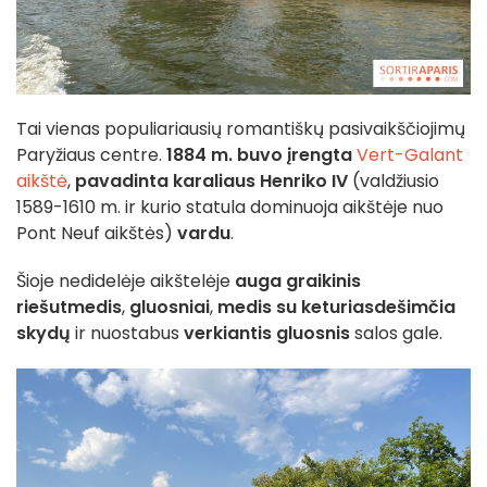
Tai vienas populiariausių romantiškų pasivaikščiojimų
Paryžiaus centre.
1884 m. buvo įrengta
Vert-Galant
aikštė
,
pavadinta karaliaus Henriko IV
(valdžiusio
1589-1610 m. ir kurio statula dominuoja aikštėje nuo
Pont Neuf aikštės)
vardu
.
Šioje nedidelėje aikštelėje
auga
graikinis
riešutmedis
,
gluosniai
,
medis su keturiasdešimčia
skydų
ir nuostabus
verkiantis gluosnis
salos gale.