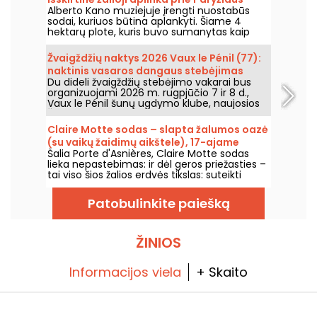
Alberto Kano muziejuje įrengti nuostabūs
vartų
sodai, kuriuos būtina aplankyti. Šiame 4
hektarų plote, kuris buvo sumanytas kaip
vaizdingas sodas, yra nuostabus japoniškas
sodas ir kaimas, angliškas sodas,
Žvaigždžių naktys 2026 Vaux le Pénil (77):
prancūziškas sodas, miškai ir pievos. Tai tikra
naktinis vasaros dangaus stebėjimas
permaina.
Du dideli žvaigždžių stebėjimo vakarai bus
organizuojami 2026 m. rugpjūčio 7 ir 8 d.,
Vaux le Pénil šunų ugdymo klube, naujosios
Žvaigždžių naktų edicijos proga.
Claire Motte sodas – slapta žalumos oazė
(su vaikų žaidimų aikštele), 17-ajame
Šalia Porte d'Asnières, Claire Motte sodas
Paryžiaus rajone.
lieka nepastebimas: ir dėl geros priežasties –
tai viso šios žalios erdvės tikslas: suteikti
vietą, kur atgauti jėgas, ramiai.
Patobulinkite paiešką
ŽINIOS
Informacijos viela
+ Skaito