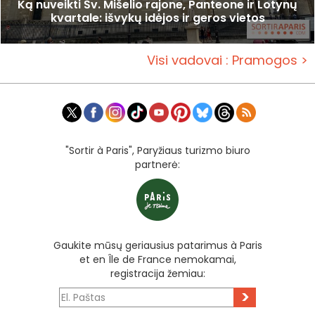
Ką nuveikti Šv. Mišelio rajone, Panteone ir Lotynų
kvartale: išvykų idėjos ir geros vietos
Visi vadovai : Pramogos >
"Sortir à Paris", Paryžiaus turizmo biuro
partnerė:
Gaukite mūsų geriausius patarimus à Paris
et en Île de France nemokamai,
registracija žemiau:
>