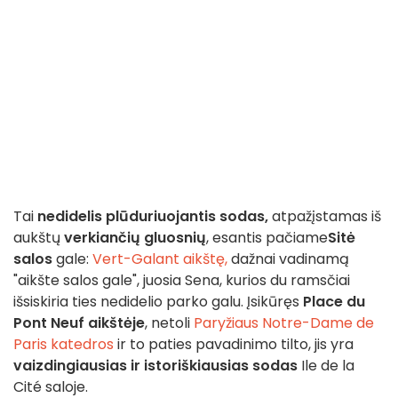
Tai
nedidelis plūduriuojantis sodas,
atpažįstamas iš
aukštų
verkiančių gluosnių
, esantis pačiame
Sitė
salos
gale:
Vert-Galant aikštę,
dažnai vadinamą
"aikšte salos gale", juosia Sena, kurios du ramsčiai
išsiskiria ties nedidelio parko galu. Įsikūręs
Place du
Pont Neuf aikštėje
, netoli
Paryžiaus Notre-Dame de
Paris katedros
ir to paties pavadinimo tilto, jis yra
vaizdingiausias ir istoriškiausias sodas
Ile de la
Cité saloje.