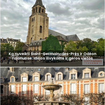
Ką nuveikti Saint-Germain-des-Prés ir Odéon
rajonuose: idėjos išvykoms ir geros vietos