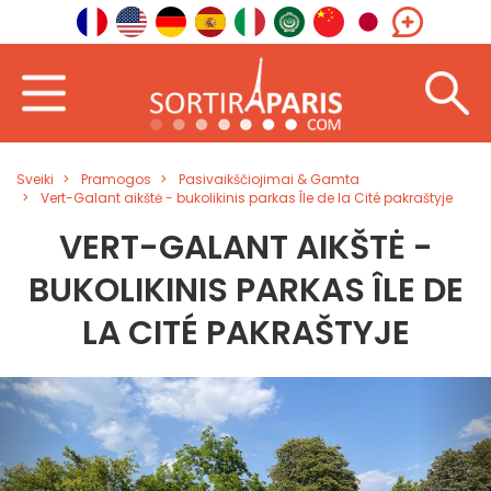
Sveiki
Pramogos
Pasivaikščiojimai & Gamta
Vert-Galant aikštė - bukolikinis parkas Île de la Cité pakraštyje
VERT-GALANT AIKŠTĖ -
BUKOLIKINIS PARKAS ÎLE DE
LA CITÉ PAKRAŠTYJE