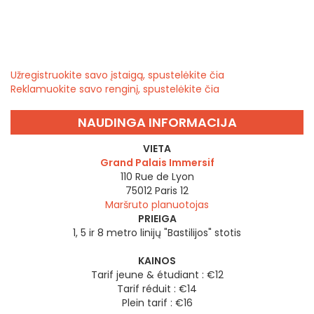
Užregistruokite savo įstaigą, spustelėkite čia
Reklamuokite savo renginį, spustelėkite čia
NAUDINGA INFORMACIJA
VIETA
Grand Palais Immersif
110 Rue de Lyon
75012
Paris 12
Maršruto planuotojas
PRIEIGA
1, 5 ir 8 metro linijų "Bastilijos" stotis
KAINOS
Tarif jeune & étudiant : €12
Tarif réduit : €14
Plein tarif : €16