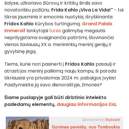
šalyse, užkariavo žiūrovų ir kritikų širdis savo
novatorišku požiūriu.
Frida Kahlo ¡Viva La Vida!"
- tai
tikras jausminis ir emocinis nuotykis, išryškinantis
Fridos Kahlo
kūrybos turtingumą.
Grand Palais
Immersif
lankytojai
turės
galimybę mėgautis
neprilygstama svaiginančia patirtimi, šlovinančia
vienos žaviausių XX a. menininkių meninį genijų ir
gyvybinę jėgą.
Tiems, kurie nori pasinerti į
Fridos Kahlo
pasaulį ir
atrasti jos meninį palikimą nauju kampu, ši paroda
tikriausiai yra privalomas 2024 m. pabaigos įvykis!
Pasižymėkite ją savo dienoraštyje, žmonės?
Šiame puslapyje gali būti dirbtinio intelekto
padedamų elementų,
daugiau informacijos čia
.