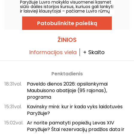
Paryžiuje Luvro mokykla visuomenei kasmet
siūlo dailės istorijos kursus, kuriuos gali lankyti
ir laisvieji klausytojai – pačiame Luvro rūmų
centre, nuo rugsėjo iki birželio. Muziejus
kartais organizuoja ir nemokamas paskaitas.
Patobulinkite paiešką
Tai puiki proga tapti tikru dailės istorijos
žinovu!
ŽINIOS
Informacijos viela
+ Skaito
Penktadienis
18:31val.
Paveldo dienos 2026: apsilankymai
Maubuisono abatijoje (95 rajonas),
programa
15:31val.
Kavinsky mirė: kur ir kada vyks laidotuvės
Paryžiuje?
15:02val.
Ar norite pamatyti popiežių Levas XIV
Paryžiuje? Štai rezervacijų pradžios data ir