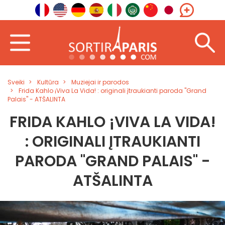
Sveiki
Kultūra
Muziejai ir parodos
Frida Kahlo ¡Viva La Vida! : originali įtraukianti paroda "Grand
Palais" - ATŠALINTA
FRIDA KAHLO ¡VIVA LA VIDA!
: ORIGINALI ĮTRAUKIANTI
PARODA "GRAND PALAIS" -
ATŠALINTA