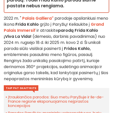
parodą. Todėl Frida Kahlo paroda šiame
pastate nebus rengiama.
2022 m. "
Palais Galliera"
parodoje apsilankiusi meno
ikona
Frida Kahlo
grįžo į Paryžių! Keliaukite į
Grand
Palais Immersif
ir atraskite
parodą
Frida Kahlo
¡Viva La Vida!
(dėmesio, darbinis pavadinimas) nuo
2024 m. rugsėjo 18 d. iki 2025 m. kovo 2 d. Ši unikali
paroda siūlo visiškai pasinerti į
Fridos Kahlo,
embleminės pasaulinio meno figūros, pasaulį.
Renginys žada unikalią pasakojimo patirtį, kurioje
derinamos 360º projekcijos, sudėtinga animacija ir
originalus garso takelis, kad lankytojai pasinertų į šios
nepaprastos menininkės kūrybą ir gyvenimą.
TAIP PAT SKAITYKITE
Įtraukiančios parodos: šiuo metu Paryžiuje ir Ile-de-
France regione eksponuojamos neįprastos
koncepcijos
Parodos Paryžiuje: menininkų retrospektyvos, kurių