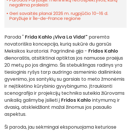
negalima praleisti
Geri savaitės planai 2026 m. rugpjūčio 10–16 d.
Paryžiuje ir Île-de-France regione
Paroda "
Frida Kahlo ¡Viva La Vida!"
paremta
novatoriška koncepcija, kurią sukūrė du garsūs
Meksikos kuratoriai. Pagrindinė gija -
Fridos Kahlo
dienoraštis, atsitiktinai aptiktas jos namuose praėjus
20 metų po jos dingimo. Šis stebuklingas radinys yra
tiesioginis ryšys tarp audringo asmeninio dailininkės
gyvenimo, jos santykių su garsiais to meto žmonėmis
ir neįtikėtino kūrybinio gyvybingumo. Įtraukianti
scenografija ir projekcijų technika suteikia žiūrovams
unikalią galimybę įsilieti į
Fridos Kahlo
intymumą ir
dvasią, atskleidžiant mažai žinomus jos pasaulio
aspektus.
Ši paroda, jau sėkmingai eksponuojama keturiose