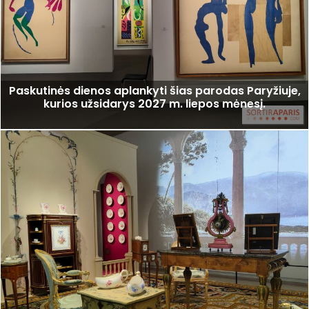
Paskutinės dienos aplankyti šias parodas Paryžiuje,
kurios užsidarys 2027 m. liepos mėnesį.