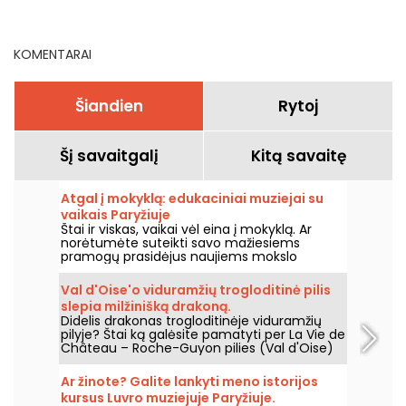
programos
KOMENTARAI
Šiandien
Rytoj
Šį savaitgalį
Kitą savaitę
Atgal į mokyklą: edukaciniai muziejai su
vaikais Paryžiuje
Štai ir viskas, vaikai vėl eina į mokyklą. Ar
norėtumėte suteikti savo mažiesiems
pramogų prasidėjus naujiems mokslo
metams? Jei taip, siūlome jums edukacinių
muziejų Paryžiuje pasirinkimą, kad net ir su
Val d'Oise'o viduramžių trogloditinė pilis
vaikais galėtumėte smagiai išmokti daugybę
slepia milžinišką drakoną.
dalykų!
Didelis drakonas trogloditinėje viduramžių
pilyje? Štai ką galėsite pamatyti per La Vie de
Château – Roche-Guyon pilies (Val d'Oise)
šiuolaikinio meno parodą, kuri vyks nuo 2026
m. birželio 20 d. iki lapkričio 1 d.
Ar žinote? Galite lankyti meno istorijos
kursus Luvro muziejuje Paryžiuje.