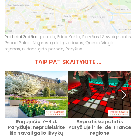
Raktiniai žodžiai :
paroda
,
Frida Kahlo
,
Paryžius 12
,
svaiginantis
Grand Palais
,
Neįprastų datų vadovas
,
Quinze Vingts
rajonas
,
rudens gido paroda
,
Paryžius
TAIP PAT SKAITYKITE ...
Rugpjūčio 7–9 d.
Beprotiška patirtis
Paryžiuje: nepraleiskite
Paryžiuje ir Ile-de-France
š
šio savaitgalio išvykų
regione