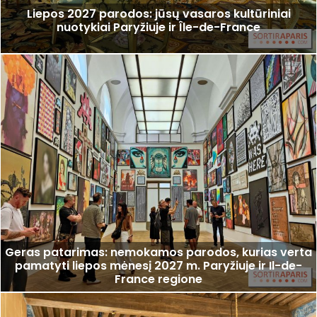
Liepos 2027 parodos: jūsų vasaros kultūriniai
nuotykiai Paryžiuje ir Île-de-France
Geras patarimas: nemokamos parodos, kurias verta
pamatyti liepos mėnesį 2027 m. Paryžiuje ir Il-de-
France regione