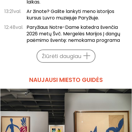
laikas.
13:21val.
Ar žinote? Galite lankyti meno istorijos
kursus Luvro muziejuje Paryžiuje.
12:48val.
Paryžiaus Notre-Dame katedra švenčia
2026 metų Švč. Mergelės Marijos Į dangų
paėmimo šventę: nemokama programa
Žiūrėti daugiau
NAUJAUSI MIESTO GUIDĖS