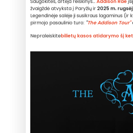
Saugokitės, artėja reiškinys...
Addison Rae
įs
žvaigždė atvyksta į Paryžių ir
2025 m. rugsėj
Legendinėje salėje ji susikraus lagaminus (ir 
pirmojo pasaulinio turo:
"
The Addison Tour"
d
Nepraleiskite
bilietų kasos atidarymo šį ketvi