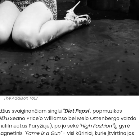
The Addison Tour
žius svaiginančiam singlui
"Diet Pepsi
", popmuzikos
šku
Seano Price'o Williamso bei Melo Ottenbergo vaizdo
nufilmuotas Paryžiuje), po jo sekė
"High Fashion"
(jį gyrė
 magnetinis
"Fame is a Gun"
- visi kūriniai, kurie įtvirtino jos