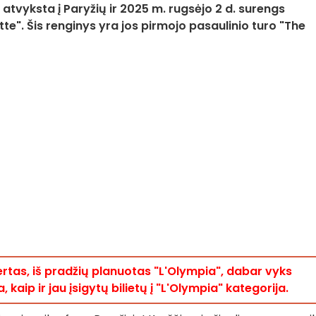
atvyksta į Paryžių ir 2025 m. rugsėjo 2 d. surengs
ette". Šis renginys yra jos pirmojo pasaulinio turo "The
rtas, iš pradžių planuotas "L'Olympia", dabar vyks
a, kaip ir jau įsigytų bilietų į "L'Olympia" kategorija.