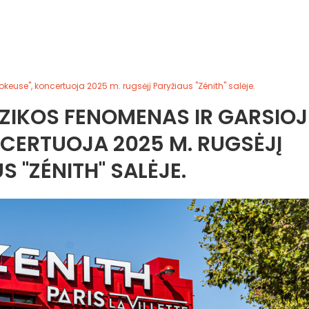
euse", koncertuoja 2025 m. rugsėjį Paryžiaus "Zénith" salėje.
ZIKOS FENOMENAS IR GARSIOJ
NCERTUOJA 2025 M. RUGSĖJĮ
S "ZÉNITH" SALĖJE.