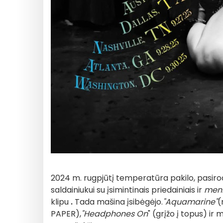
2024 m. rugpjūtį temperatūra pakilo, pasirod
saldainiukui su įsimintinais priedainiais ir
meni
klipu
.
Tada mašina įsibėgėjo.
"Aquamarine"
(
PAPER),
"Headphones On
" (grįžo į topus) ir