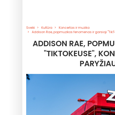
Sveiki
Kultūra
Koncertas ir muzika
Addison Rae, popmuzikos fenomenas ir garsioji "TikTok
ADDISON RAE, POPMU
"TIKTOKEUSE", KO
PARYŽIAU