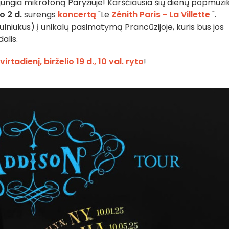
ijungia mikrofoną Paryžiuje! Karščiausia šių dienų popmuzi
o 2 d.
surengs
koncertą
"Le
Zénith Paris - La Villette
".
kulniukus) į unikalų pasimatymą Prancūzijoje, kuris bus jos
alis.
rtadienį, birželio 19 d., 10 val. ryto
!