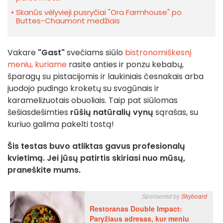
Skanūs vėlyvieji pusryčiai "Ora Farmhouse" po
Buttes-Chaumont medžiais
Vakare
"Gast"
svečiams siūlo
bistronomiškesnį
meniu, kuriame
rasite anties ir ponzu kebabų,
šparagų su pistacijomis ir laukiniais česnakais arba
juodojo pudingo kroketų su svogūnais ir
karamelizuotais obuoliais. Taip pat siūlomas
šešiasdešimties
rūšių natūralių vynų
sąrašas, su
kuriuo galima pakelti tostą!
Šis testas buvo atliktas gavus profesionalų
kvietimą. Jei jūsų patirtis skiriasi nuo mūsų,
praneškite mums.