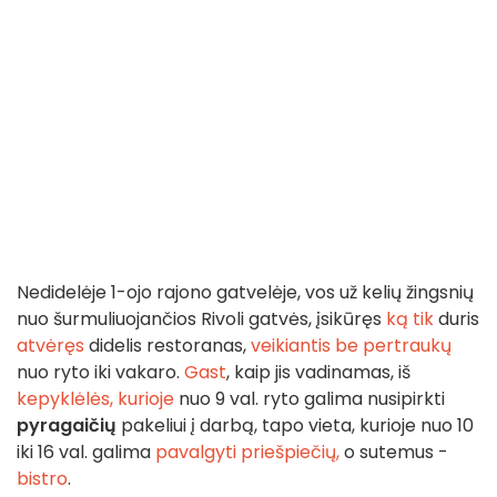
Nedidelėje 1-ojo rajono gatvelėje, vos už kelių žingsnių
nuo šurmuliuojančios Rivoli gatvės, įsikūręs
ką tik
duris
atvėręs
didelis restoranas,
veikiantis be pertraukų
nuo ryto iki vakaro.
Gast
, kaip jis vadinamas, iš
kepyklėlės, kurioje
nuo 9 val. ryto galima nusipirkti
pyragaičių
pakeliui į darbą, tapo vieta, kurioje nuo 10
iki 16 val. galima
pavalgyti priešpiečių,
o sutemus -
bistro
.