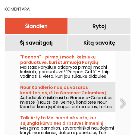
KOMENTARAI
Šiandien
Rytoj
Šį savaitgalį
Kitą savaitę
"Ponpon" - pirmoji mochi keksiukų
parduotuvė, kuri šturmuoja Paryžių
Maistas: Paryžiuje atidaryta pirmoji mochi
keksiukų parduotuvė! "Ponpon Café" - taip
vadinasi ši vieta, kuri jau sulaukė didžiulės
sėkmės ir traukia visą Paryžių. Mes ją
išbandėme ir mums labai patinka!
Nour Kandlerio naujos vasaros
konditerijos, iš La Garenne-Colombes į
Autodidaktė įsikūrusi La Garenne-Colombes
Paryžių, ir jos dirbtuvės
mieste (Hauts-de-Seine), konditerė Nour
Kandler kuria įspūdingus entremetus, tartas
ir flanėlius – viską visiškai namų gamybos,
užsakyti pagal poreikius. Išbandėme jos
Talk Arty to Me: hibridinė vieta, kuri
naują vaisinę vasaros kolekciją 2026 metų
sujungia kūrybines dirbtuves ir meninį
vasarai ir kviečiame jus ją pažinti.
Mezgimo pamokos, savarankiškai naudojami
restoraną Marė.
kūrybiniai rinkiniai, dalijami patiekalai, Talk