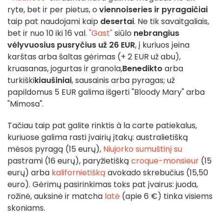
ryte, bet ir per pietus, o
viennoiseries ir pyragaičiai
taip pat naudojami kaip
desertai
. Ne tik savaitgaliais,
bet ir nuo 10 iki 16 val.
"Gast"
siūlo
nebrangius
vėlyvuosius pusryčius už 26 EUR
, į kuriuos įeina
karštas arba šaltas gėrimas (+ 2 EUR už abu),
kruasanas, jogurtas ir granola,
Benedikto
arba
turkiški
kiaušiniai
, sausainis arba pyragas; už
papildomus 5 EUR galima išgerti "Bloody Mary" arba
"Mimosa".
Tačiau taip pat galite rinktis à la carte patiekalus,
kuriuose galima rasti įvairių įtakų: australietišką
mėsos pyragą (15 eurų),
Niujorko
sumuštinį su
pastrami (16 eurų), paryžietišką
croque-monsieur
(15
eurų) arba
kalifornietišką
avokado skrebučius (15,50
euro). Gėrimų pasirinkimas toks pat įvairus: juoda,
rožinė, auksinė ir matcha
latė
(apie 6 €) tinka visiems
skoniams.