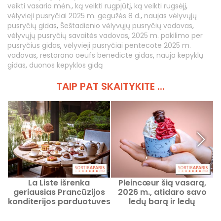
veikti vasario mėn.
,
ką veikti rugpjūtį
,
ką veikti rugsėjį
,
vėlyvieji pusryčiai 2025 m. gegužės 8 d.
,
naujas vėlyvųjų
pusryčių gidas
,
Šeštadienio vėlyvųjų pusryčių vadovas
,
vėlyvųjų pusryčių savaitės vadovas
,
2025 m. pakilimo per
pusryčius gidas
,
vėlyvieji pusryčiai pentecote 2025 m.
vadovas
,
restorano oeufs benedicte gidas
,
nauja kepyklų
gidas
,
duonos kepyklos gidą
TAIP PAT SKAITYKITE ...
La Liste išrenka
Pleincœur šią vasarą,
geriausias Prancūzijos
2026 m., atidaro savo
konditerijos parduotuves
ledų barą ir ledų
P
ir kepyklas 2026 metais
puodelius.