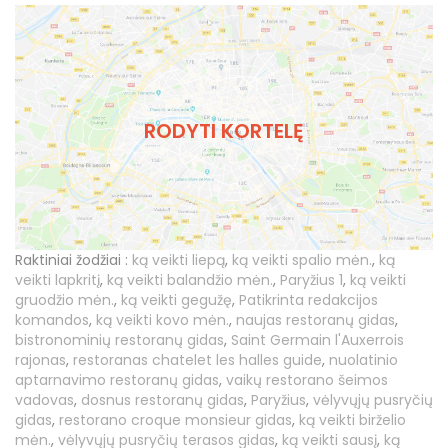
RODYTI KORTELĘ
Raktiniai žodžiai :
ką veikti liepą
,
ką veikti spalio mėn.
,
ką
veikti lapkritį
,
ką veikti balandžio mėn.
,
Paryžius 1
,
ką veikti
gruodžio mėn.
,
ką veikti gegužę
,
Patikrinta redakcijos
komandos
,
ką veikti kovo mėn.
,
naujas restoranų gidas
,
bistronominių restoranų gidas
,
Saint Germain l'Auxerrois
rajonas
,
restoranas chatelet les halles guide
,
nuolatinio
aptarnavimo restoranų gidas
,
vaikų restorano šeimos
vadovas
,
dosnus restoranų gidas
,
Paryžius
,
vėlyvųjų pusryčių
gidas
,
restorano croque monsieur gidas
,
ką veikti birželio
mėn.
,
vėlyvųjų pusryčių terasos gidas
,
ką veikti sausį
,
ką