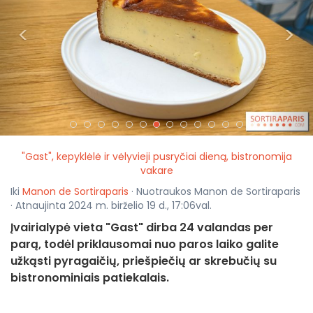
<
>
"Gast", kepyklėlė ir vėlyvieji pusryčiai dieną, bistronomija
vakare
Iki
Manon de Sortiraparis
· Nuotraukos Manon de Sortiraparis
· Atnaujinta 2024 m. birželio 19 d., 17:06val.
Įvairialypė vieta "Gast" dirba 24 valandas per
parą, todėl priklausomai nuo paros laiko galite
užkąsti pyragaičių, priešpiečių ar skrebučių su
bistronominiais patiekalais.