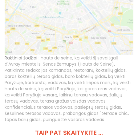
Raktiniai žodžiai :
hauts de seine
,
ką veikti šį savaitgalį
,
d'Avray miestelis
,
Senos žemupys (Hauts de Seine)
,
Patikrinta redakcijos komandos
,
restoranų kokteilių gidas
,
baras kokteilių terasa gidas
,
baro kokteilių gidas
,
ką veikti
Paryžiuje, kai karšta, vadovas
,
ką veikti liepos mėn.
,
ką veikti
hauts de seine
,
ką veikti Paryžiuje, kai geras oras vadovas
,
ką veikti Paryžiuje vasarą
,
laikinų terasų vadovas
,
žaliųjų
terasų vadovas
,
terasa gražus vaizdas vadovas
,
konfidencialus terasos vadovas
,
paslėptų terasų gidas
,
šešėlinės terasos vadovas
,
prabangos gidas "terrace chic
,
tapas barų gidas
,
guinguette vasaros vadovas
TAIP PAT SKAITYKITE ...