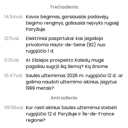
Trečiadienis
14:54val.
Kavos bėgimas, garsiausias padavėjų
bėgimo renginys, galiausiai neįvyks rugsėjį
Paryžiuje.
12:11val.
Elektriniai paspirtukai: kas įsigalioja
privaloma Hauts-de-Seine (92) nuo
rugpjūčio 1 d.
11:31val.
Ar Eliziejos prospekto Kalėdų mugė
pagaliau sugrįš šią žiemą? Ką žinome
01:47val.
Saulės užtemimas 2026 m. rugpjūčio 12 d.: ar
galima naudoti užtemimo akinius, įsigytus
1999 metais?
Antradienis
09:56val.
Kur rasti akinius Saulės užtemimui stebėti
rugpjūčio 12 d. Paryžiuje ir Île-de-France
regione?