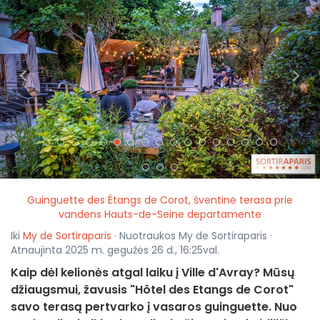
<
>
Guinguette des Étangs de Corot, šventinė terasa prie
vandens Hauts-de-Seine departamente
Iki
My de Sortiraparis
· Nuotraukos My de Sortiraparis ·
Atnaujinta 2025 m. gegužės 26 d., 16:25val.
Kaip dėl kelionės atgal laiku į Ville d'Avray? Mūsų
džiaugsmui, žavusis "Hôtel des Etangs de Corot"
savo terasą pertvarko į vasaros guinguette. Nuo