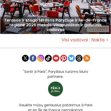
Terasos ir stogo terasos Paryžiuje ir Ile-de-France
regione 2026 metais: visapusiškas ir galutinis
vadovas
Visi vadovai : Naktis >
"Sortir à Paris", Paryžiaus turizmo biuro
partnerė:
Gaukite mūsų geriausius patarimus à Paris
et en Île de France nemokamai,