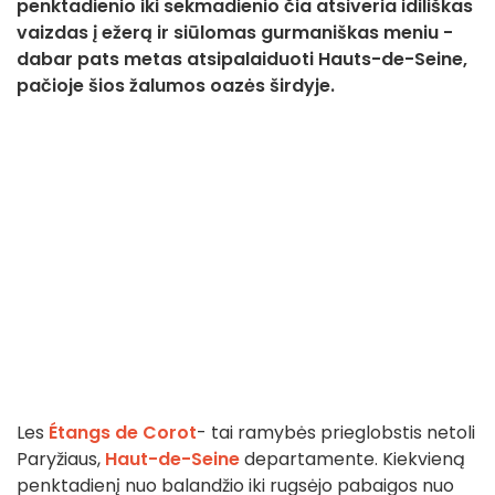
penktadienio iki sekmadienio čia atsiveria idiliškas
vaizdas į ežerą ir siūlomas gurmaniškas meniu -
dabar pats metas atsipalaiduoti Hauts-de-Seine,
pačioje šios žalumos oazės širdyje.
Les
Étangs de Corot
- tai ramybės prieglobstis netoli
Paryžiaus,
Haut-de-Seine
departamente. Kiekvieną
penktadienį nuo balandžio iki rugsėjo pabaigos nuo