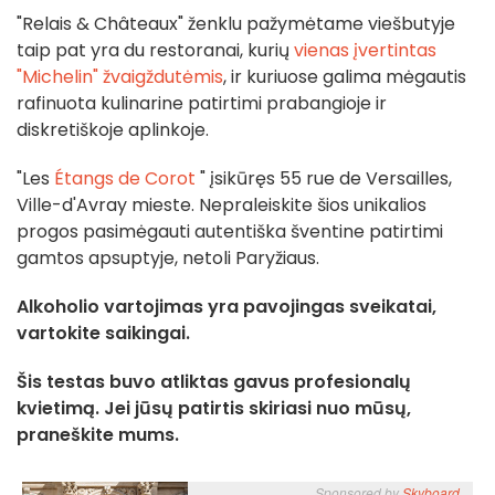
"Relais & Châteaux" ženklu pažymėtame viešbutyje
taip pat yra du restoranai, kurių
vienas įvertintas
"Michelin" žvaigždutėmis
, ir kuriuose galima mėgautis
rafinuota kulinarine patirtimi prabangioje ir
diskretiškoje aplinkoje.
"Les
Étangs de Corot
" įsikūręs 55 rue de Versailles,
Ville-d'Avray mieste. Nepraleiskite šios unikalios
progos pasimėgauti autentiška šventine patirtimi
gamtos apsuptyje, netoli Paryžiaus.
Alkoholio vartojimas yra pavojingas sveikatai,
vartokite saikingai.
Šis testas buvo atliktas gavus profesionalų
kvietimą. Jei jūsų patirtis skiriasi nuo mūsų,
praneškite mums.