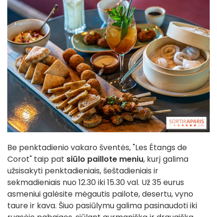
Be penktadienio vakaro šventės, "Les Étangs de
Corot" taip pat
siūlo paillote meniu
, kurį galima
užsisakyti penktadieniais, šeštadieniais ir
sekmadieniais nuo 12.30 iki 15.30 val. Už 35 eurus
asmeniui galėsite mėgautis pailote, desertu, vyno
taure ir kava. Šiuo pasiūlymu galima pasinaudoti iki