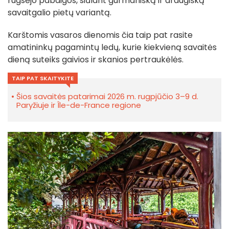
rugsėjo pabaigos, siūlant gurmanišką ir draugišką
savaitgalio pietų variantą.
Karštomis vasaros dienomis čia taip pat rasite
amatininkų pagamintų ledų, kurie kiekvieną savaitės
dieną suteiks gaivios ir skanios pertraukėlės.
TAIP PAT SKAITYKITE
Šios savaitės patarimai 2026 m. rugpjūčio 3–9 d.
Paryžiuje ir Île-de-France regione