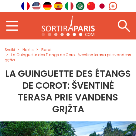
Sveiki
Naktis
Barai
La Guinguette des Étangs de Corot: šventinė terasa prie vandens
grįžta
LA GUINGUETTE DES ÉTANGS
DE COROT: ŠVENTINĖ
TERASA PRIE VANDENS
GRĮŽTA