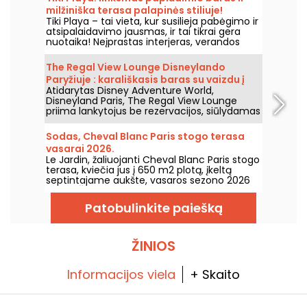
milžiniška terasa palapinės stiliuje!
Tiki Playa – tai vieta, kur susilieja pabėgimo ir
atsipalaidavimo jausmas, ir tai tikrai gera
nuotaika! Neįprastas interjeras, verandos
stiliaus paplūdimio namelis, bambukinis
baras, milžiniška terasa ir požeminis klubas...
The Regal View Lounge Disneylando
ir durys atviros kiekvieną dieną!
Paryžiuje : karališkasis baras su vaizdu į
Atidarytas Disney Adventure World,
Adventure Bay, mūsų nuomonė
Disneyland Paris, The Regal View Lounge
priima lankytojus be rezervacijos, siūlydamas
kokteilį, kavą ar karštą šokoladą prieš
Adventure Bay. Šis teminis baras, skirtingas
Sodas, Cheval Blanc Paris stogo terasa
nuo šalia esančio restorano su Disney
vasarai 2026.
princesėmis, siūlo dekorą, kupiną nuorodų, ir
Le Jardin, žaliuojanti Cheval Blanc Paris stogo
aiškų vaizdą į World of Frozen.
terasa, kviečia jus į 650 m2 plotą, įkeltą
septintajame aukšte, vasaros sezono 2026
metu. Čia rasite Williamo Béquin šviežiai
paruoštą meniu ir garsias Maximo Frédérico
Patobulinkite paiešką
šaldytas taurėles, nuo trečiadienio iki
sekmadienio visą vasarą.
ŽINIOS
Informacijos viela
+ Skaito