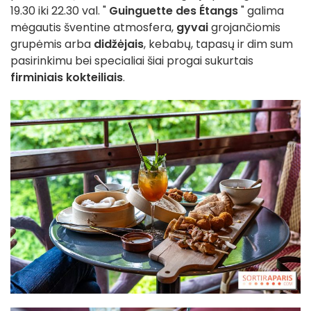
19.30 iki 22.30 val. "
Guinguette des Étangs
" galima
mėgautis šventine atmosfera,
gyvai
grojančiomis
grupėmis arba
didžėjais
, kebabų, tapasų ir dim sum
pasirinkimu bei specialiai šiai progai sukurtais
firminiais kokteiliais
.