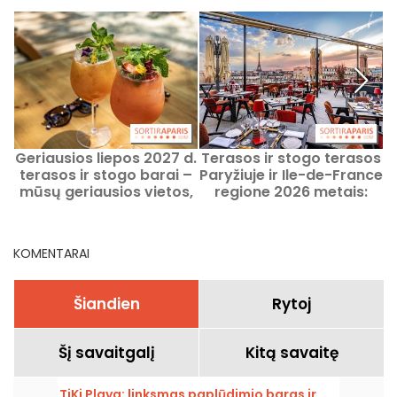
Geriausios liepos 2027 d.
Terasos ir stogo terasos
terasos ir stogo barai –
Paryžiuje ir Ile-de-France
P
mūsų geriausios vietos,
regione 2026 metais:
kaip mėgautis vasara
visapusiškas ir galutinis
Paryžiuje
vadovas
KOMENTARAI
Šiandien
Rytoj
Šį savaitgalį
Kitą savaitę
TiKi Playa: linksmas paplūdimio baras ir