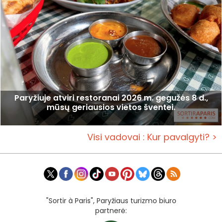
Paryžiuje atviri restoranai 2026 m. gegužės 8 d.,
mūsų geriausios vietos šventei.
Visi vadovai : Kur pavalgyti? >
"Sortir à Paris", Paryžiaus turizmo biuro
partnerė: