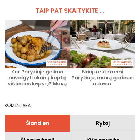
TAIP PAT SKAITYKITE ...
Kur Paryžiuje galima
Nauji restoranai
suvalgyti skanų keptą
Paryžiuje, mūsų geriausi
vištienos kepsnį? Mūsų
adresai
rekomenduojamos
kepyklos
KOMENTARAI
Šiandien
Rytoj