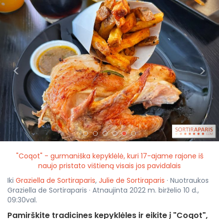
<
>
"Coqot" - gurmaniška kepyklėlė, kuri 17-ajame rajone iš
naujo pristato vištieną visais jos pavidalais
Iki
Graziella de Sortiraparis
,
Julie de Sortiraparis
· Nuotraukos
Graziella de Sortiraparis · Atnaujinta 2022 m. birželio 10 d.,
09:30val.
Pamirškite tradicines kepyklėles ir eikite į "Coqot",