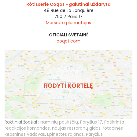
Rôtisserie Coqot - galutinai uždaryta
48 Rue de La Jonquière
75017
Paris 17
Maršruto planuotojas
OFICIALI SVETAINĖ
coqot.com
RODYTI KORTELĘ
Raktiniai žodžiai :
naminių paukščių
,
Paryžius 17
,
Patikrinta
redakcijos komandos
,
naujas restoranų gidas
,
rotacinės
kepsninės vadovas
,
Epinettes rajonas
,
Paryžius