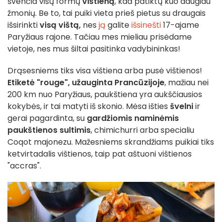
švenčia visų formų
vištieną
, kad patiktų kuo daugiau
žmonių. Be to, tai puiki vieta prieš pietus su draugais
išsirinkti
visą vištą,
nes
ją
galite
išsinešti
17-ajame
Paryžiaus rajone. Tačiau mes mieliau prisėdame
vietoje, nes mus šiltai pasitinka vadybininkas!
Drąsesniems tiks visa vištiena arba pusė vištienos!
Etiketė "rouge",
užauginta Prancūzijoje
, mažiau nei
200 km nuo Paryžiaus, paukštiena yra aukščiausios
kokybės, ir tai matyti iš skonio. Mėsa išties
švelni
ir
gerai pagardinta, su
gardžiomis naminėmis
paukštienos sultimis
, chimichurri arba specialiu
Coqot majonezu. Mažesniems skrandžiams puikiai tiks
ketvirtadalis vištienos, taip pat aštuoni vištienos
"accras".