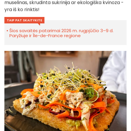
muselinas, skrudinta sukrinija ar ekologiška kvinoza -
yra iš ko rinktis!
TAIP PAT SKAITYKITE
Šios savaitės patarimai 2026 m. rugpjūčio 3–9 d.
Paryžiuje ir Île-de-France regione