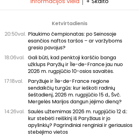
Informacijos viela
+ Skaito
Ketvirtadienis
20:50val.
Plaukimo čempionatas: po Seinosoje
esančios naftos taršos – ar varžyboms
gresia pavojus?
18:06val.
Gali būti, kad penktoji karščio banga
užklups Paryžių ir Île-de-France jau nuo
2026 m. rugpjūčio 10-osios savaitės.
17:18val.
Paryžiuje ir Île-de-France regione
sendaikčių turgūs: kur ieškoti radinių
šeštadienį, 2026 m. rugpjūčio 15 d., Švč.
Mergelės Marijos dangun įėjimo dieną?
14:26val.
Saulės užtemimas 2026 m. rugpjūčio 12 d.:
kur stebėti reiškinį iš Paryžiaus ir jo
apylinkių? Pagrindiniai renginiai ir geriausios
stebėjimo vietos