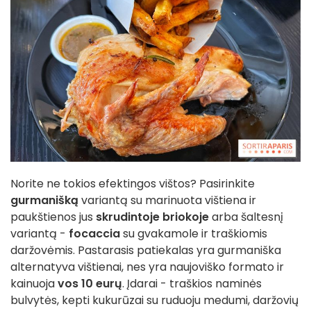
Norite ne tokios efektingos vištos? Pasirinkite
gurmanišką
variantą su marinuota vištiena ir
paukštienos jus
skrudintoje briokoje
arba šaltesnį
variantą -
focaccia
su gvakamole ir traškiomis
daržovėmis. Pastarasis patiekalas yra gurmaniška
alternatyva vištienai, nes yra naujoviško formato ir
kainuoja
vos 10 eurų
. Įdarai - traškios naminės
bulvytės, kepti kukurūzai su ruduoju medumi, daržovių