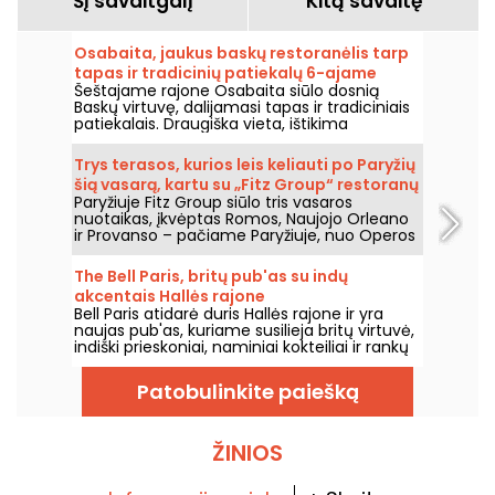
Šį savaitgalį
Kitą savaitę
Osabaita, jaukus baskų restoranėlis tarp
tapas ir tradicinių patiekalų 6-ajame
Šeštajame rajone Osabaita siūlo dosnią
rajone.
Baskų virtuvę, dalijamasi tapas ir tradiciniais
patiekalais. Draugiška vieta, ištikima
Pietvakarių Vakarų regiono gaminiams ir
vertybėms.
Trys terasos, kurios leis keliauti po Paryžių
šią vasarą, kartu su „Fitz Group“ restoranų
Paryžiuje Fitz Group siūlo tris vasaros
grupe.
nuotaikas, įkvėptas Romos, Naujojo Orleano
ir Provanso – pačiame Paryžiuje, nuo Operos
iki Eifelio bokšto. Kiekviena vieta, su savo
terasa, siūlo visavertę sustojimą, neišeinant
The Bell Paris, britų pub'as su indų
iš sostinės.
akcentais Hallės rajone
Bell Paris atidarė duris Hallės rajone ir yra
naujas pub'as, kuriame susilieja britų virtuvė,
indiški prieskoniai, naminiai kokteiliai ir rankų
darbo alūs, o interjerą kūrė dizaineris Jim
Hamilton.
Patobulinkite paiešką
ŽINIOS