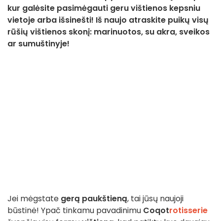
kur galėsite pasimėgauti geru vištienos kepsniu
vietoje arba išsinešti! Iš naujo atraskite puikų visų
rūšių vištienos skonį: marinuotos, su akra, sveikos
ar sumuštinyje!
Jei mėgstate
gerą paukštieną
, tai jūsų naujoji
būstinė! Ypač tinkamu pavadinimu
Coqot
rotisserie