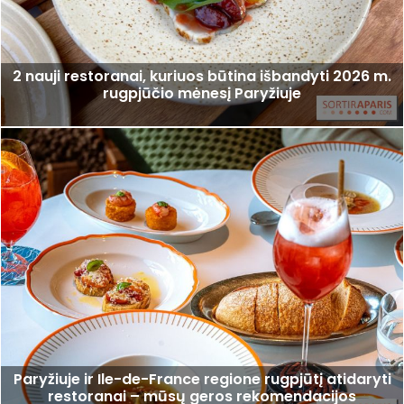
2 nauji restoranai, kuriuos būtina išbandyti 2026 m.
rugpjūčio mėnesį Paryžiuje
Paryžiuje ir Ile-de-France regione rugpjūtį atidaryti
restoranai – mūsų geros rekomendacijos