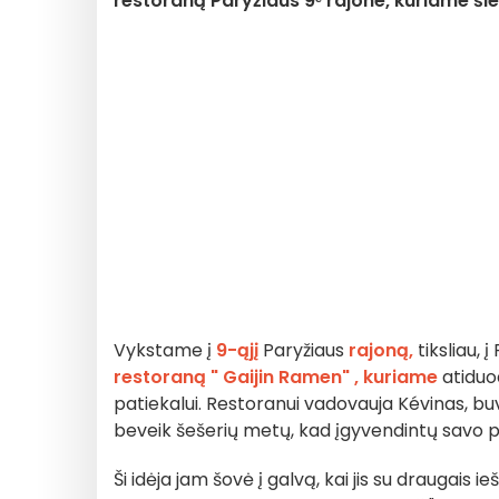
restoraną Paryžiaus 9ᵉ rajone, kuriame ši
Vykstame į
9-ąjį
Paryžiaus
rajoną,
tiksliau,
restoraną "
Gaijin Ramen"
, kuriame
atidu
patiekalui. Restoranui vadovauja Kévinas, buv
beveik šešerių metų, kad įgyvendintų savo p
Ši idėja jam šovė į galvą, kai jis su draugais i