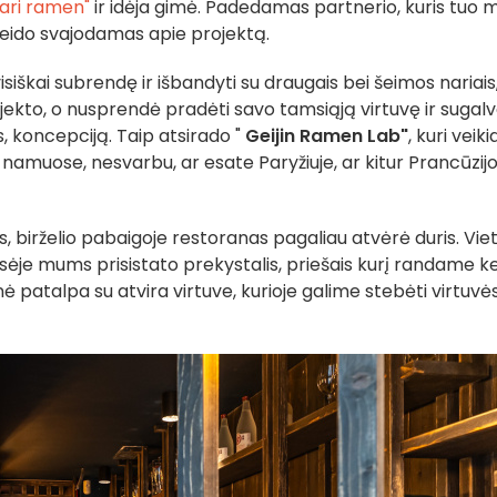
ri ramen"
ir idėja gimė. Padedamas partnerio, kuris tuo 
aleido svajodamas apie projektą.
iškai subrendę ir išbandyti su draugais bei šeimos nariais
rojekto, o nusprendė pradėti savo tamsiąją virtuvę ir sugalv
 koncepciją. Taip atsirado "
Geijin Ramen Lab"
, kuri veikia
 namuose, nesvarbu, ar esate Paryžiuje, ar kitur Prancūzijo
, birželio pabaigoje restoranas pagaliau atvėrė duris. Vie
sėje mums prisistato prekystalis, priešais kurį randame ke
snė patalpa su atvira virtuve, kurioje galime stebėti virtuvė