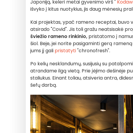
Japoniją, keleri metai gyvenimo virš "
Kodawa
išvyko į kitus nuotykius, jis daug mėnesių pr
Kai projektas, ypač rameno receptai, buvo vis
atsirado "Covid". Jis toli gražu neatsisakė p
šviežio rameno rinkinio,
pristatomo į namus,
šiol. Beje, jei norite pasigaminti gerą rameną
jums jį gali
pristatyti
"chronofresh".
Po kelių nesklandumų, susijusių su patalpomis
atrandame ilgą vietą. Prie įėjimo dešinėje pu
staliukus. Einant toliau, atsiveria antra, dide
šefų darbą.