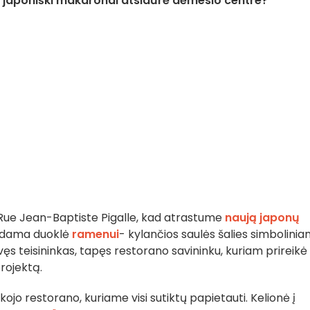
e japoniški makaronai atsidūrė dėmesio centre?
 į Rue Jean-Baptiste Pigalle, kad atrastume
naują
japonų
odama duoklė
ramenui
- kylančios saulės šalies simbolini
ęs teisininkas, tapęs restorano savininku, kuriam prireikė
rojektą.
eškojo restorano, kuriame visi sutiktų papietauti. Kelionė į