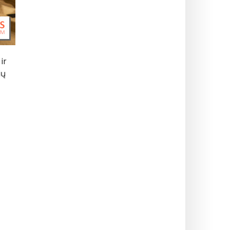
ir
ių