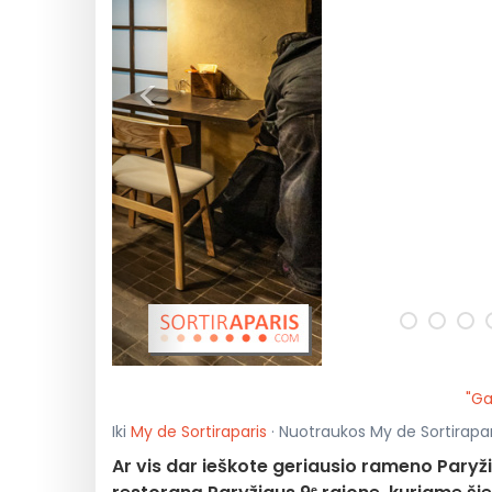
<
"Ga
Iki
My de Sortiraparis
· Nuotraukos My de Sortirapari
Ar vis dar ieškote geriausio rameno Paryž