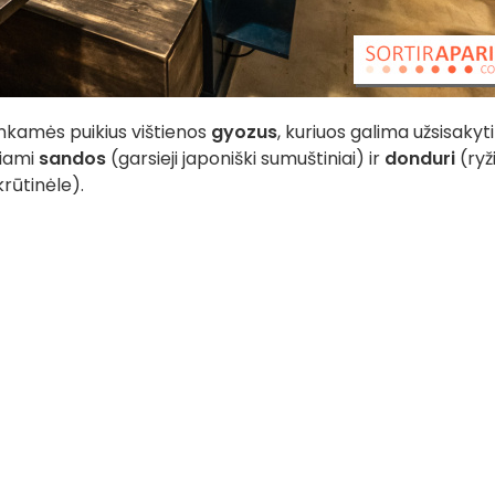
nkamės puikius vištienos
gyozus
, kuriuos galima užsisakyti 
kiami
sandos
(garsieji japoniški sumuštiniai) ir
donduri
(ryž
krūtinėle).