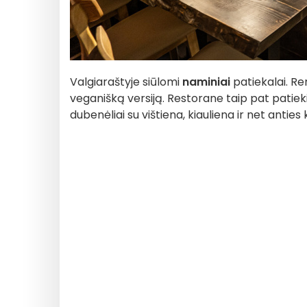
Valgiaraštyje siūlomi
naminiai
patiekalai. Re
veganišką versiją. Restorane taip pat patie
dubenėliai su vištiena, kiauliena ir net anties 