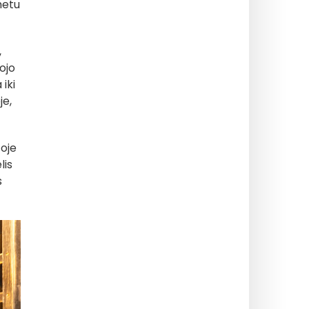
metu
,
ojo
 iki
je,
toje
lis
s