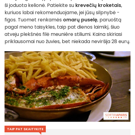
ši joduota kelionė. Patiekite su
krevečių kroketais
,
kuriuos labai rekomenduojame, jei jūsų silpnybė -
figos. Tuomet renkamės
omarų puselę
, paruoštą
pagal meno taisykles, taip pat dienos laimikį, šiuo
atveju plekšnės filė meunière stiliumi. Kaina skiriasi
priklausomai nuo žuvies, bet niekada neviršija 28 eurų.
TAIP PAT SKAITYKITE