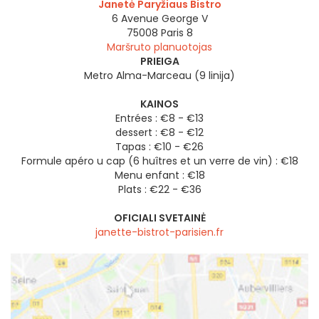
Janetė Paryžiaus Bistro
6 Avenue George V
75008
Paris 8
Maršruto planuotojas
PRIEIGA
Metro Alma-Marceau (9 linija)
KAINOS
Entrées : €8 - €13
dessert : €8 - €12
Tapas : €10 - €26
Formule apéro u cap (6 huîtres et un verre de vin) : €18
Menu enfant : €18
Plats : €22 - €36
OFICIALI SVETAINĖ
janette-bistrot-parisien.fr