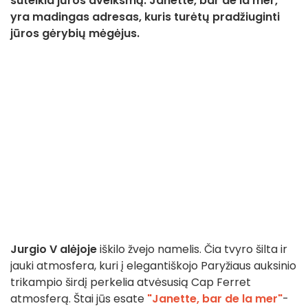
suteikia jūros dvelksmą. Janette, bar de la mer,
yra madingas adresas, kuris turėtų pradžiuginti
jūros gėrybių mėgėjus.
Jurgio V alėjoje
iškilo žvejo namelis. Čia tvyro šilta ir
jauki atmosfera, kuri į elegantiškojo Paryžiaus auksinio
trikampio širdį perkelia atvėsusią Cap Ferret
atmosferą. Štai jūs esate
"Janette, bar de la mer"
-