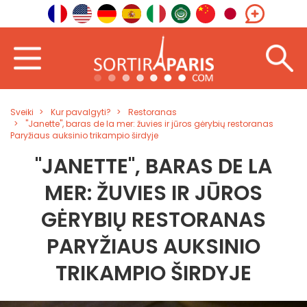
Sveiki
Kur pavalgyti?
Restoranas
"Janette", baras de la mer: žuvies ir jūros gėrybių restoranas
Paryžiaus auksinio trikampio širdyje
"JANETTE", BARAS DE LA
MER: ŽUVIES IR JŪROS
GĖRYBIŲ RESTORANAS
PARYŽIAUS AUKSINIO
TRIKAMPIO ŠIRDYJE