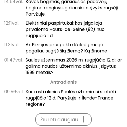
14:54val.
Kavos bėgimas, garsiausias padavėjų
bėgimo renginys, galiausiai neįvyks rugsėjį
Paryžiuje.
12:11val.
Elektriniai paspirtukai: kas įsigalioja
privaloma Hauts-de-Seine (92) nuo
rugpjūčio 1 d.
11:31val.
Ar Eliziejos prospekto Kalėdų mugė
pagaliau sugrįš šią žiemą? Ką žinome
01:47val.
Saulės užtemimas 2026 m. rugpjūčio 12 d.: ar
galima naudoti užtemimo akinius, įsigytus
1999 metais?
Antradienis
09:56val.
Kur rasti akinius Saulės užtemimui stebėti
rugpjūčio 12 d. Paryžiuje ir Île-de-France
regione?
Žiūrėti daugiau