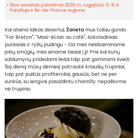
Šios savaitės patarimai 2026 m. rugpjūčio 3–9 d.
Paryžiuje ir Île-de-France regione
Kai ateina laikas desertui,
Žaneta
mus toliau gundo
"Far Breton", "Maxi-éclair au café", šokoladiniais
putėsiais ir ryžių pudingu - čia mes nesibaiminame
jokių smūgių, mes einame tiesiai į jį! Prie kai kurių
saldumynų pridedami ledai taip pat gaminami švieži.
Šią dieną mūsų dėmesį patraukė kriaušių trupiniai,
taip pat puikūs profiteroliai, gausūs, bet ne per
sunkūs, su lengvai pasaldintu chantilly: nepalikome
nė trupinio.