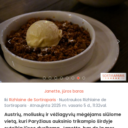
<
>
Janette, jūros baras
Iki
Rizhlaine de Sortiraparis
· Nuotraukos Rizhlaine de
Sortiraparis · Atnaujinta 2025 m. vasario 5 d., 11:32val.
Austrių, moliuskų ir vėžiagyvių mėgėjams siūlome
vietą, kuri Paryžiaus auksinio trikampio širdyje