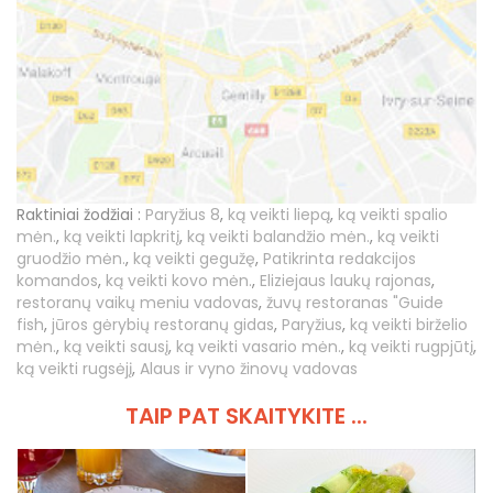
Raktiniai žodžiai :
Paryžius 8
,
ką veikti liepą
,
ką veikti spalio
mėn.
,
ką veikti lapkritį
,
ką veikti balandžio mėn.
,
ką veikti
gruodžio mėn.
,
ką veikti gegužę
,
Patikrinta redakcijos
komandos
,
ką veikti kovo mėn.
,
Eliziejaus laukų rajonas
,
restoranų vaikų meniu vadovas
,
žuvų restoranas "Guide
fish
,
jūros gėrybių restoranų gidas
,
Paryžius
,
ką veikti birželio
mėn.
,
ką veikti sausį
,
ką veikti vasario mėn.
,
ką veikti rugpjūtį
,
ką veikti rugsėjį
,
Alaus ir vyno žinovų vadovas
TAIP PAT SKAITYKITE ...