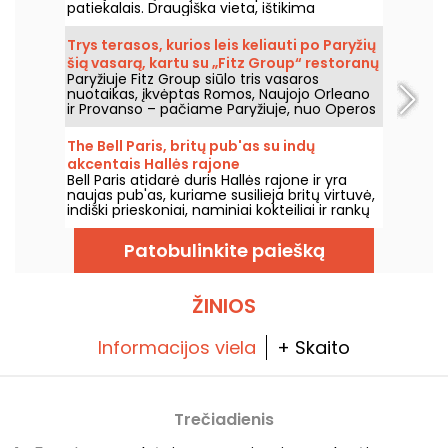
patiekalais. Draugiška vieta, ištikima
Pietvakarių Vakarų regiono gaminiams ir
vertybėms.
Trys terasos, kurios leis keliauti po Paryžių
šią vasarą, kartu su „Fitz Group“ restoranų
Paryžiuje Fitz Group siūlo tris vasaros
grupe.
nuotaikas, įkvėptas Romos, Naujojo Orleano
ir Provanso – pačiame Paryžiuje, nuo Operos
iki Eifelio bokšto. Kiekviena vieta, su savo
terasa, siūlo visavertę sustojimą, neišeinant
The Bell Paris, britų pub'as su indų
iš sostinės.
akcentais Hallės rajone
Bell Paris atidarė duris Hallės rajone ir yra
naujas pub'as, kuriame susilieja britų virtuvė,
indiški prieskoniai, naminiai kokteiliai ir rankų
darbo alūs, o interjerą kūrė dizaineris Jim
Hamilton.
Patobulinkite paiešką
ŽINIOS
Informacijos viela
+ Skaito
Trečiadienis