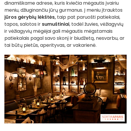
dinamiškame adrese, kuris kviečia mėgautis įvairiu
meniu, džiuginančiu jūrų gurmanus. Į meniu įtrauktos
jūros gėrybių lėkštės,
taip pat paruošti patiekalai,
tapos, salotos ir
sumuštiniai
, todėl žuvies, vėžiagyvių
ir vėžiagyvių mėgėjai gali mėgautis mėgstamais
patiekalais pagal savo skonį ir biudžetą, nesvarbu, ar
tai būtų pietūs, aperityvas, ar vakarienė.