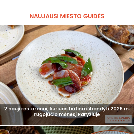
NAUJAUSI MIESTO GUIDĖS
2 nauji restoranai, kuriuos būtina išbandyti 2026 m.
rugpjūčio mėnesį Paryžiuje