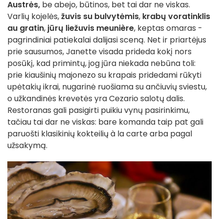
Austrės,
be abejo, būtinos, bet tai dar ne viskas.
Varlių kojelės,
žuvis su bulvytėmis
,
krabų voratinklis
au gratin
,
jūrų liežuvis meunière
, keptas omaras -
pagrindiniai patiekalai dalijasi sceną. Net ir priartėjus
prie sausumos, Janette visada prideda kokį nors
posūkį, kad primintų, jog jūra niekada nebūna toli:
prie kiaušinių majonezo su krapais pridedami rūkyti
upėtakių ikrai, nugarinė ruošiama su ančiuvių sviestu,
o užkandinės krevetės yra Cezario salotų dalis.
Restoranas gali pasigirti puikiu vynų pasirinkimu,
tačiau tai dar ne viskas: bare komanda taip pat gali
paruošti klasikinių kokteilių à la carte arba pagal
užsakymą.