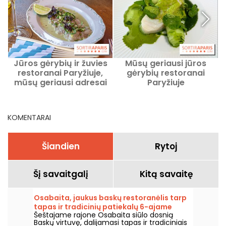
Jūros gėrybių ir žuvies
Mūsų geriausi jūros
restoranai Paryžiuje,
gėrybių restoranai
mūsų geriausi adresai
Paryžiuje
KOMENTARAI
Šiandien
Rytoj
Šį savaitgalį
Kitą savaitę
Osabaita, jaukus baskų restoranėlis tarp
tapas ir tradicinių patiekalų 6-ajame
Šeštajame rajone Osabaita siūlo dosnią
rajone.
Baskų virtuvę, dalijamasi tapas ir tradiciniais