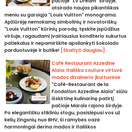
pačioje "LV Dream" širdyje,
atsirado naujas pikantiškas
meniu su garsiąja "Louis Vuitton" monograma.
Apžiūrėję nemokamą simbolinių ir novatoriškų
"Louis Vuitton" kūrinių parodą, tęskite įspūdžius
viršuje, ragaudami įvairiausius konditerio sukurtus
patiekalus ir nepamirškite apsilankyti šokolado
parduotuvėje ir butike!
[Skaityti daugiau]
Café Restaurant Azzedine
Alaïa: itališka couture virtuvė
mados dizainerio įkurtuvėse
"Café-Restaurant de la
Fondation Azzedine Alaïa" siūlo
išskirtinę kulinarinę patirtį
pačioje Marais rajono širdyje.
Po elegantišku stikliniu stogu, pasislėpusi vos už
kelių žingsnių nuo BHV, ši ramybės oazė
harmoningai derina mados ir itališkos