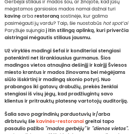
Gerbėjai stiliaus ir mados šou, ar žinojote, kad jūsų
mėgstamos garsiosios mados namai dažnai turi
kavinę
arba
restoraną
sostinėje, kur galima
pasimėgauti jų vardu? Taip, šie nuostabūs
hot spot’ai
Paryžiuje sujungia
į itin stilingą aplinką, kuri priverčia
aistringai mėgautis stiliaus jausmu.
Už viryklės madingi šefai ir konditeriai stengiasi
patenkinti net išrankiausius gurmanus. Šios
madingos vietos atnaujina dešinįjį ir kairįjį Šviesos
miesto krantus ir mados žinovams bei mėgėjams
siūlo išskirtinį ir madingą skonio potyrį. Nuo
prabangos
iki
gatavų drabužių
, prekės ženklai
stengiasi iš visų jėgų, kad pradžiugintų savo
klientus ir pritrauktų platesnę vartotojų auditoriją.
Šalia savo pagrindinių parduotuvių ir/arba
dirbtuvių šie
kavinės-restoranai
greitai tapo
pasaulio pažiba
"mados gerbėjų"
ir
"dienos vietos"
.