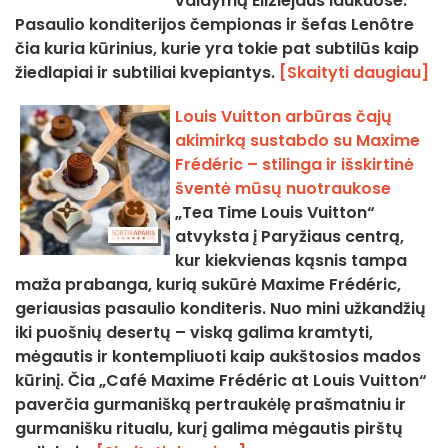
valdymą Eliziejaus laukuose.
Pasaulio konditerijos čempionas ir šefas Lenôtre
čia kuria kūrinius, kurie yra tokie pat subtilūs kaip
žiedlapiai ir subtiliai kvepiantys.
[Skaityti daugiau]
Louis Vuitton arbūras čajų
akimirką sustabdo su Maxime
Frédéric – stilinga ir išskirtinė
šventė mūsų nuotraukose
„Tea Time Louis Vuitton“
atvyksta į Paryžiaus centrą,
kur kiekvienas kąsnis tampa
maža prabanga, kurią sukūrė Maxime Frédéric,
geriausias pasaulio konditeris. Nuo mini užkandžių
iki puošnių desertų – viską galima kramtyti,
mėgautis ir kontempliuoti kaip aukštosios mados
kūrinį. Čia „Café Maxime Frédéric at Louis Vuitton“
paverčia gurmanišką pertraukėlę prašmatniu ir
gurmanišku ritualu, kurį galima mėgautis pirštų