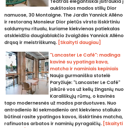
Teatras elegantiškai įsitraukia į
aukštosios mados stilių Dior
namuose, 30 Montaigne. The Jardin Yannick Alléno
ir restoraną Monsieur Dior pietūs virsta išskirtiniu
saldumynu ritualu, kuriame kiekvienas patiekalas
atskleidžia daugiablakčio žvaigždės Yannick Alléno
drąsą ir meistriškumą.
[Skaityti daugiau]
"Lancaster Le Café": madinga
kavinė su ypatinga kava,
matcha ir naminiais kepiniais
Nauja gurmaniška stotelė
Paryžiuje: "Lancaster Le Café"
įsikūrė vos už kelių žingsnių nuo
Karališkųjų rūmų, o kavinės
tapo modernesnės už mados parduotuves. Nuo
antradienio iki sekmadienio ant kiekvieno staliuko
būtinai rasite ypatingos kavos, išskirtinės matcha,
rafinuotos arbatos ir naminių pyragaičių.
[Skaityti