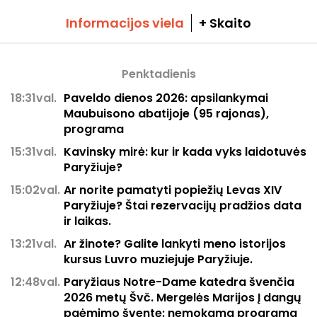
Informacijos viela
+ Skaito
Penktadienis
18:31val.
Paveldo dienos 2026: apsilankymai
Maubuisono abatijoje (95 rajonas),
programa
15:31val.
Kavinsky mirė: kur ir kada vyks laidotuvės
Paryžiuje?
15:02val.
Ar norite pamatyti popiežių Levas XIV
Paryžiuje? Štai rezervacijų pradžios data
ir laikas.
13:21val.
Ar žinote? Galite lankyti meno istorijos
kursus Luvro muziejuje Paryžiuje.
12:48val.
Paryžiaus Notre-Dame katedra švenčia
2026 metų Švč. Mergelės Marijos Į dangų
paėmimo šventę: nemokama programa