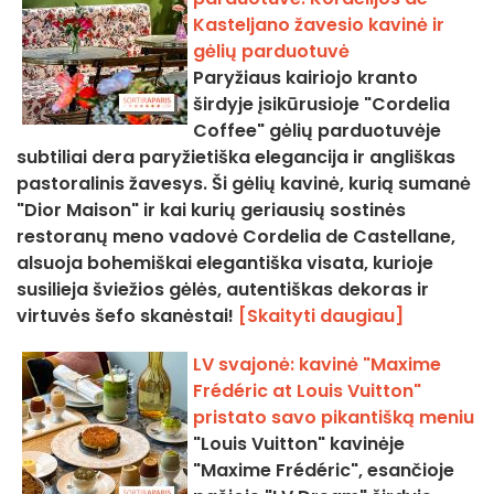
Kasteljano žavesio kavinė ir
gėlių parduotuvė
Paryžiaus kairiojo kranto
širdyje įsikūrusioje "Cordelia
Coffee" gėlių parduotuvėje
subtiliai dera paryžietiška elegancija ir angliškas
pastoralinis žavesys. Ši gėlių kavinė, kurią sumanė
"Dior Maison" ir kai kurių geriausių sostinės
restoranų meno vadovė Cordelia de Castellane,
alsuoja bohemiškai elegantiška visata, kurioje
susilieja šviežios gėlės, autentiškas dekoras ir
virtuvės šefo skanėstai!
[Skaityti daugiau]
LV svajonė: kavinė "Maxime
Frédéric at Louis Vuitton"
pristato savo pikantišką meniu
"Louis Vuitton" kavinėje
"Maxime Frédéric", esančioje