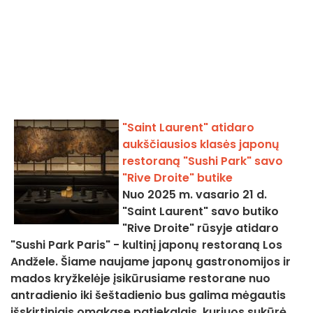
"Saint Laurent" atidaro
aukščiausios klasės japonų
restoraną "Sushi Park" savo
"Rive Droite" butike
Nuo 2025 m. vasario 21 d.
"Saint Laurent" savo butiko
"Rive Droite" rūsyje atidaro
"Sushi Park Paris" - kultinį japonų restoraną Los
Andžele. Šiame naujame japonų gastronomijos ir
mados kryžkelėje įsikūrusiame restorane nuo
antradienio iki šeštadienio bus galima mėgautis
išskirtiniais omakase patiekalais, kuriuos sukūrė