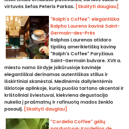
virtuvės šefas Peteris Parkas.
[Skaityti daugiau]
"Ralph's Coffee": elegantiška
Ralpho Laureno kavinė Saint-
Germain-des-Prés
Ralphas Laurenas atidaro
tipišką amerikietišką kavinę
"Ralph's Coffee" Paryžiaus
Saint-Germain bulvare. XVII a.
miesto namo širdyje įsikūrusioje kavinėje
elegantiškai derinamas autentiškas stilius ir
išskirtiniai skanėstai. Medinėmis dailylentėmis
išklotoje aplinkoje, kurią puošia tartano akcentai ir
krištoliniai šviestuvai, kiekviena degustacija
nukelia į prašmatnų ir rafinuotą mados ženklo
pasaulį.
[Skaityti daugiau]
"Cordelia Coffee" gėlių
parduotuvė: Kordelijos de