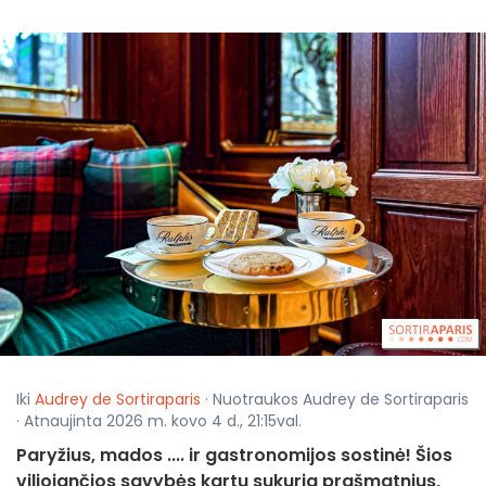
Iki
Audrey de Sortiraparis
· Nuotraukos Audrey de Sortiraparis
· Atnaujinta 2026 m. kovo 4 d., 21:15val.
Paryžius, mados .... ir gastronomijos sostinė! Šios
viliojančios savybės kartu sukuria prašmatnius,