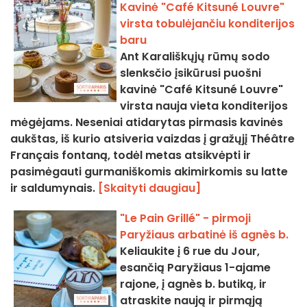
Kavinė "Café Kitsuné Louvre"
virsta tobulėjančiu konditerijos
baru
Ant Karališkųjų rūmų sodo
slenksčio įsikūrusi puošni
kavinė "Café Kitsuné Louvre"
virsta nauja vieta konditerijos
mėgėjams. Neseniai atidarytas pirmasis kavinės
aukštas, iš kurio atsiveria vaizdas į gražųjį Théâtre
Français fontaną, todėl metas atsikvėpti ir
pasimėgauti gurmaniškomis akimirkomis su latte
ir saldumynais.
[Skaityti daugiau]
"Le Pain Grillé" - pirmoji
Paryžiaus arbatinė iš agnès b.
Keliaukite į 6 rue du Jour,
esančią Paryžiaus 1-ajame
rajone, į agnès b. butiką, ir
atraskite naują ir pirmąją