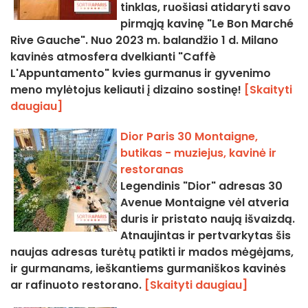
tinklas, ruošiasi atidaryti savo
pirmąją kavinę "Le Bon Marché
Rive Gauche". Nuo 2023 m. balandžio 1 d. Milano
kavinės atmosfera dvelkianti "Caffè
L'Appuntamento" kvies gurmanus ir gyvenimo
meno mylėtojus keliauti į dizaino sostinę!
[Skaityti
daugiau]
Dior Paris 30 Montaigne,
butikas - muziejus, kavinė ir
restoranas
Legendinis "Dior" adresas 30
Avenue Montaigne vėl atveria
duris ir pristato naują išvaizdą.
Atnaujintas ir pertvarkytas šis
naujas adresas turėtų patikti ir mados mėgėjams,
ir gurmanams, ieškantiems gurmaniškos kavinės
ar rafinuoto restorano.
[Skaityti daugiau]