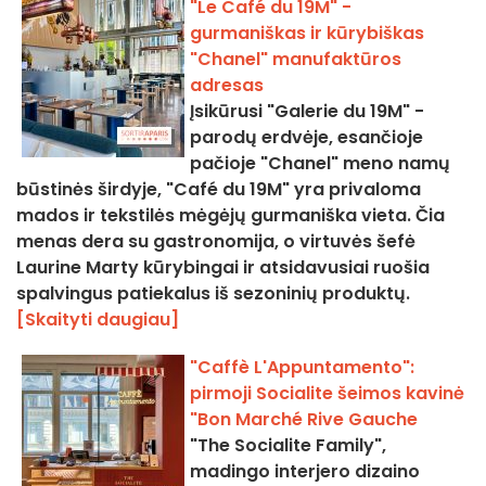
"Le Café du 19M" -
gurmaniškas ir kūrybiškas
"Chanel" manufaktūros
adresas
Įsikūrusi "Galerie du 19M" -
parodų erdvėje, esančioje
pačioje "Chanel" meno namų
būstinės širdyje, "Café du 19M" yra privaloma
mados ir tekstilės mėgėjų gurmaniška vieta. Čia
menas dera su gastronomija, o virtuvės šefė
Laurine Marty kūrybingai ir atsidavusiai ruošia
spalvingus patiekalus iš sezoninių produktų.
[Skaityti daugiau]
"Caffè L'Appuntamento":
pirmoji Socialite šeimos kavinė
"Bon Marché Rive Gauche
"The Socialite Family",
madingo interjero dizaino