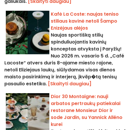
galiukais.
[Skaityti daugiau]
Kafė La Coste: naujas teniso
stiliaus kavinė netoli Šampo
Eліzėjaus alėjos
Naujas sportišką stilių
spinduliuojantis kavinių
konceptas atvyksta į Paryžių!
Nuo 2026 m. vasario 5 d. „Café
Lacoste“ atvers duris 8-ajame miesto rajone,
netoli Eliziejaus laukų, siūlydamas visas dienos
maisto pasirinkimą ir interjerą, įkvēp�tą tenisų
pasaulio estetika.
[Skaityti daugiau]
Dior 30 Montaigne: nauji
arbatos pertraukų patiekalai
restorane Monsieur Dior ir
sode Jardin, su Yannick Alléno
kurei