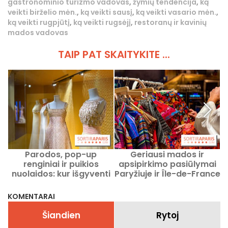
gastronominio turizmo vadovas
,
žymių tendencija
,
ką
veikti birželio mėn.
,
ką veikti sausį
,
ką veikti vasario mėn.
,
ką veikti rugpjūtį
,
ką veikti rugsėjį
,
restoranų ir kavinių
mados vadovas
TAIP PAT SKAITYKITE ...
Parodos, pop-up
Geriausi mados ir
renginiai ir puikios
apsipirkimo pasiūlymai
nuolaidos: kur išgyventi
Paryžiuje ir Île-de-France
madą Paryžiuje ir Il-de-
regione 2026 metų
Franso regione 2026 m.
rugpjūtį
KOMENTARAI
rugpjūtį?
Šiandien
Rytoj