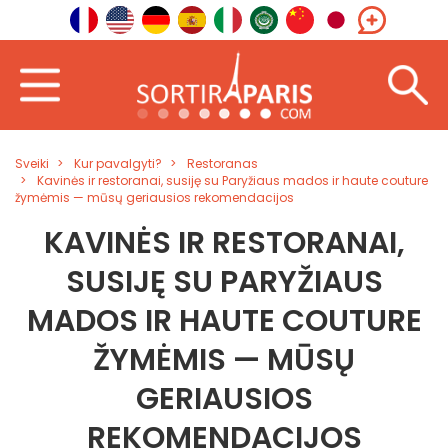
Sveiki
Kur pavalgyti?
Restoranas
Kavinės ir restoranai, susiję su Paryžiaus mados ir haute couture
žymėmis — mūsų geriausios rekomendacijos
KAVINĖS IR RESTORANAI,
SUSIJĘ SU PARYŽIAUS
MADOS IR HAUTE COUTURE
ŽYMĖMIS — MŪSŲ
GERIAUSIOS
REKOMENDACIJOS