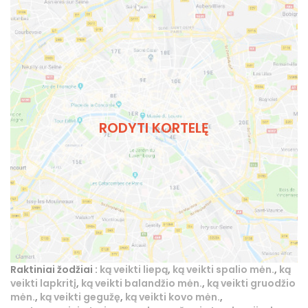
RODYTI KORTELĘ
Raktiniai žodžiai :
ką veikti liepą
,
ką veikti spalio mėn.
,
ką
veikti lapkritį
,
ką veikti balandžio mėn.
,
ką veikti gruodžio
mėn.
,
ką veikti gegužę
,
ką veikti kovo mėn.
,