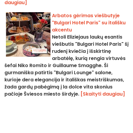
daugiau]
Arbatos gėrimas viešbutyje
"Bulgari Hotel Paris" su itališku
akcentu
Netoli Eliziejaus laukų esantis
viešbutis "Bulgari Hotel Paris" šį
rudenį kviečia į išskirtinę
arbatėlę, kurią rengia virtuvės
šefai Niko Romito ir Guillaume Smagghe. Ši
gurmaniška patirtis "Bulgari Lounge" salone,
kurioje dera elegancija ir itališkas meistriškumas,
žada gardų pabėgimą į la dolce vita skonius
pačioje Šviesos miesto širdyje.
[Skaityti daugiau]