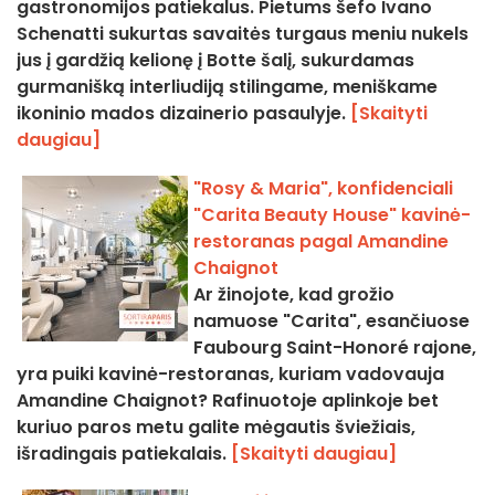
gastronomijos patiekalus. Pietums šefo Ivano
Schenatti sukurtas savaitės turgaus meniu nukels
jus į gardžią kelionę į Botte šalį, sukurdamas
gurmanišką interliudiją stilingame, meniškame
ikoninio mados dizainerio pasaulyje.
[Skaityti
daugiau]
"Rosy & Maria", konfidenciali
"Carita Beauty House" kavinė-
restoranas pagal Amandine
Chaignot
Ar žinojote, kad grožio
namuose "Carita", esančiuose
Faubourg Saint-Honoré rajone,
yra puiki kavinė-restoranas, kuriam vadovauja
Amandine Chaignot? Rafinuotoje aplinkoje bet
kuriuo paros metu galite mėgautis šviežiais,
išradingais patiekalais.
[Skaityti daugiau]