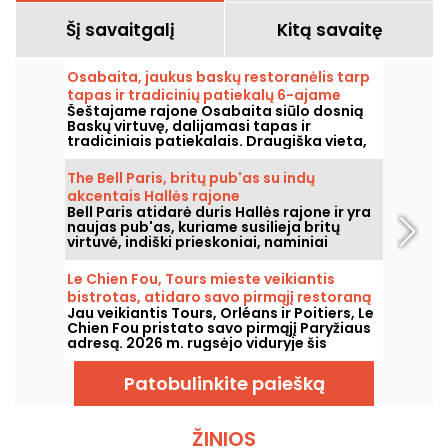
Šį savaitgalį
Kitą savaitę
Osabaita, jaukus baskų restoranėlis tarp
tapas ir tradicinių patiekalų 6-ajame
Šeštajame rajone Osabaita siūlo dosnią
rajone.
Baskų virtuvę, dalijamasi tapas ir
tradiciniais patiekalais. Draugiška vieta,
ištikima Pietvakarių Vakarų regiono
gaminiams ir vertybėms.
The Bell Paris, britų pub'as su indų
akcentais Hallės rajone
Bell Paris atidarė duris Hallės rajone ir yra
naujas pub'as, kuriame susilieja britų
virtuvė, indiški prieskoniai, naminiai
kokteiliai ir rankų darbo alūs, o interjerą
kūrė dizaineris Jim Hamilton.
Le Chien Fou, Tours mieste veikiantis
bistrotas, atidaro savo pirmąjį restoraną
Jau veikiantis Tours, Orléans ir Poitiers, Le
Paryžiuje
Chien Fou pristato savo pirmąjį Paryžiaus
adresą. 2026 m. rugsėjo viduryje šis
bištrotas, garsėjantis namų gamybos
virtuve, dalijimosi patiekalais ir vynų rūsiu,
Patobulinkite paiešką
atvers duris Rue Feydeau gatvėje
Paryžiaus antrajame rajone.
ŽINIOS