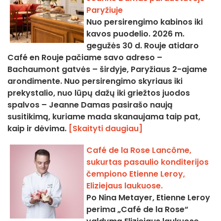
Paryžiuje
Nuo persirengimo kabinos iki
kavos puodelio. 2026 m.
gegužės 30 d. Rouje atidaro
Café en Rouje pačiame savo adreso –
Bachaumont gatvės – širdyje, Paryžiaus 2-ajame
arondimente. Nuo persirengimo skyriaus iki
prekystalio, nuo lūpų dažų iki griežtos juodos
spalvos – Jeanne Damas pasirašo naują
susitikimą, kuriame mada skanaujama taip pat,
kaip ir dėvima.
[Skaityti daugiau]
Café de la Rose Lancôme,
sukurtas pasaulio konditerijos
čempiono Etienne Leroy,
Eliziejaus laukuose.
Po Nina Metayer, Etienne Leroy
perima „Café de la Rose“