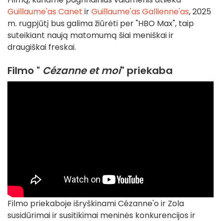
Guillaume'as Canet
ir
Guillaume'as Gallienne'as
, 2025
m. rugpjūtį bus galima žiūrėti per "HBO Max", taip
suteikiant naują matomumą šiai meniškai ir
draugiškai freskai.
Filmo "
Cézanne et moi
" priekaba
Filmo priekaboje išryškinami Cézanne'o ir Zola
susidūrimai ir susitikimai meninės konkurencijos ir