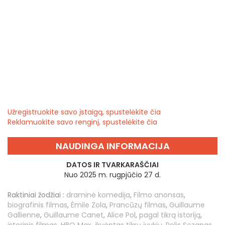
Užregistruokite savo įstaigą, spustelėkite čia
Reklamuokite savo renginį, spustelėkite čia
NAUDINGA INFORMACIJA
DATOS IR TVARKARAŠČIAI
Nuo 2025 m. rugpjūčio 27 d.
Raktiniai žodžiai :
draminė komedija
,
Filmo anonsas
,
biografinis filmas
,
Émile Zola
,
Prancūzų filmas
,
Guillaume
Gallienne
,
Guillaume Canet
,
Alice Pol
,
pagal tikrą istoriją
,
istorinis filmas
,
HBO Max
,
įkvėptas tikrų įvykių
,
Polis Sezanas
,