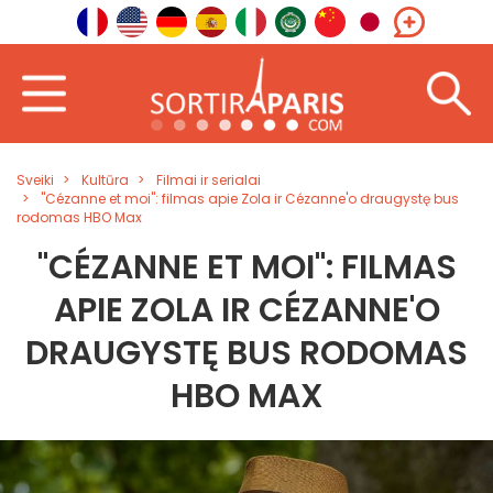
Sveiki
Kultūra
Filmai ir serialai
"Cézanne et moi": filmas apie Zola ir Cézanne'o draugystę bus
rodomas HBO Max
"CÉZANNE ET MOI": FILMAS
APIE ZOLA IR CÉZANNE'O
DRAUGYSTĘ BUS RODOMAS
HBO MAX