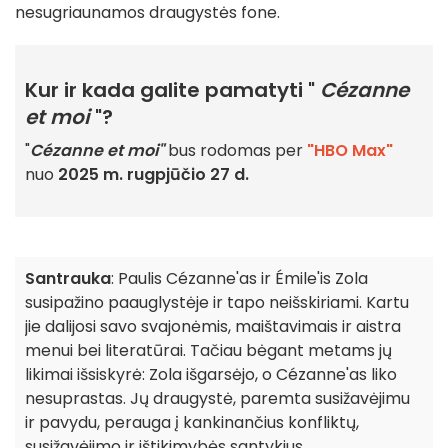
nesugriaunamos draugystės fone.
Kur ir kada galite pamatyti "
Cézanne
et moi
"?
"
Cézanne et moi"
bus rodomas per
"HBO Max"
nuo
2025 m. rugpjūčio 27 d.
Santrauka
: Paulis Cézanne'as ir Émile'is Zola
susipažino paauglystėje ir tapo neišskiriami. Kartu
jie dalijosi savo svajonėmis, maištavimais ir aistra
menui bei literatūrai. Tačiau bėgant metams jų
likimai išsiskyrė: Zola išgarsėjo, o Cézanne'as liko
nesuprastas. Jų draugystė, paremta susižavėjimu
ir pavydu, perauga į kankinančius konfliktų,
susižavėjimo ir ištikimybės santykius.