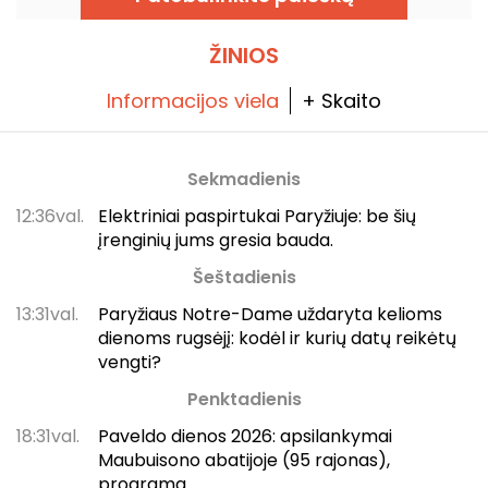
ŽINIOS
Informacijos viela
+ Skaito
Sekmadienis
12:36val.
Elektriniai paspirtukai Paryžiuje: be šių
įrenginių jums gresia bauda.
Šeštadienis
13:31val.
Paryžiaus Notre-Dame uždaryta kelioms
dienoms rugsėjį: kodėl ir kurių datų reikėtų
vengti?
Penktadienis
18:31val.
Paveldo dienos 2026: apsilankymai
Maubuisono abatijoje (95 rajonas),
programa