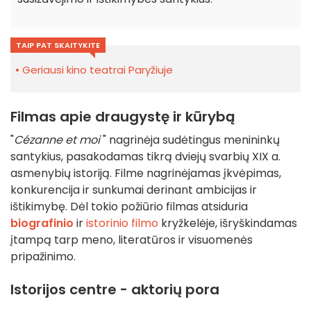
TAIP PAT SKAITYKITE
Geriausi kino teatrai Paryžiuje
Filmas apie draugystę ir kūrybą
"
Cézanne et moi
" nagrinėja sudėtingus menininkų
santykius, pasakodamas tikrą dviejų svarbių XIX a.
asmenybių istoriją. Filme nagrinėjamas įkvėpimas,
konkurencija ir sunkumai derinant ambicijas ir
ištikimybę. Dėl tokio požiūrio filmas atsiduria
biografinio
ir
istorinio filmo
kryžkelėje, išryškindamas
įtampą tarp meno, literatūros ir visuomenės
pripažinimo.
Istorijos centre - aktorių pora