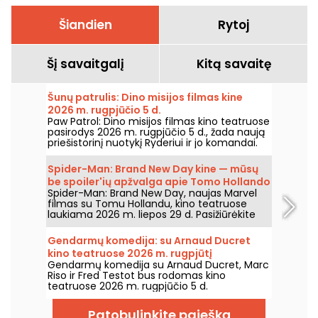
Šiandien
Rytoj
Šį savaitgalį
Kitą savaitę
Šunų patrulis: Dino misijos filmas kine
2026 m. rugpjūčio 5 d.
Paw Patrol: Dino misijos filmas kino teatruose
pasirodys 2026 m. rugpjūčio 5 d., žada naują
priešistorinį nuotykį Ryderiui ir jo komandai.
Spider-Man: Brand New Day kine — mūsų
be spoiler'ių apžvalga apie Tomo Hollando
Spider-Man: Brand New Day, naujas Marvel
grįžimą į Žmogų-Vorą
filmas su Tomu Hollandu, kino teatruose
laukiama 2026 m. liepos 29 d. Pasižiūrėkite
mūsų apžvalgą!
Gendarmų komedija: su Arnaud Ducret
kino teatruose 2026 m. rugpjūtį
Gendarmų komedija su Arnaud Ducret, Marc
Riso ir Fred Testot bus rodomas kino
teatruose 2026 m. rugpjūčio 5 d.
Patobulinkite paiešką