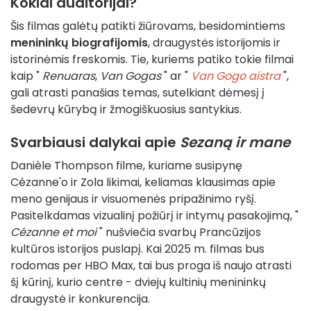
Kokiai auditorijai?
Šis filmas galėtų patikti žiūrovams, besidomintiems
menininkų biografijomis
, draugystės istorijomis ir
istorinėmis freskomis. Tie, kuriems patiko tokie filmai
kaip "
Renuaras
,
Van Gogas
" ar "
Van Gogo aistra
",
gali atrasti panašias temas, sutelkiant dėmesį į
šedevrų kūrybą ir žmogiškuosius santykius.
Svarbiausi dalykai apie
Sezaną ir mane
Danièle Thompson filme, kuriame susipynę
Cézanne'o ir Zola likimai, keliamas klausimas apie
meno genijaus ir visuomenės pripažinimo ryšį.
Pasitelkdamas vizualinį požiūrį ir intymų pasakojimą, "
Cézanne et moi
" nušviečia svarbų Prancūzijos
kultūros istorijos puslapį. Kai 2025 m. filmas bus
rodomas per HBO Max, tai bus proga iš naujo atrasti
šį kūrinį, kurio centre - dviejų kultinių menininkų
draugystė ir konkurencija.