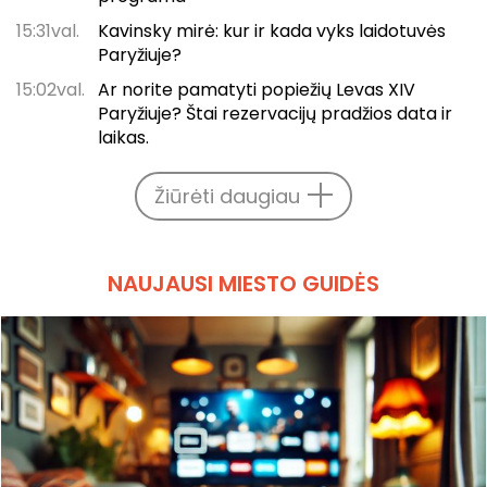
15:31val.
Kavinsky mirė: kur ir kada vyks laidotuvės
Paryžiuje?
15:02val.
Ar norite pamatyti popiežių Levas XIV
Paryžiuje? Štai rezervacijų pradžios data ir
laikas.
Žiūrėti daugiau
NAUJAUSI MIESTO GUIDĖS