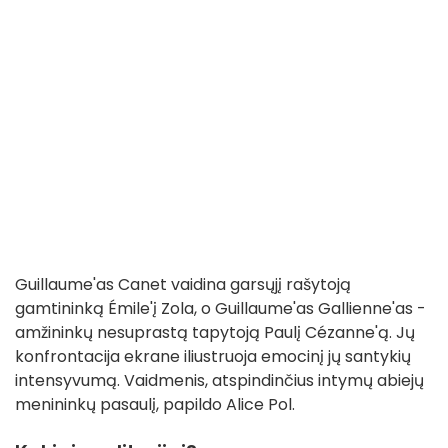
Guillaume'as Canet vaidina garsųjį rašytoją
gamtininką Émile'į Zola, o Guillaume'as Gallienne'as -
amžininkų nesuprastą tapytoją Paulį Cézanne'ą. Jų
konfrontacija ekrane iliustruoja emocinį jų santykių
intensyvumą. Vaidmenis, atspindinčius intymų abiejų
menininkų pasaulį, papildo Alice Pol.