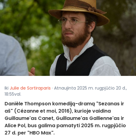
Iki
Julie de Sortiraparis
· Atnaujinta 2025 m. rugpjūčio 20 d.,
18:55val.
Danièle Thompson komediją-dramą "Sezanas ir
aš" (Cézanne et moi, 2016), kurioje vaidina
Guillaume'as Canet, Guillaume'as Gallienne'as ir
Alice Pol, bus galima pamatyti 2025 m. rugpjūčio
27 d. per "HBO Max".