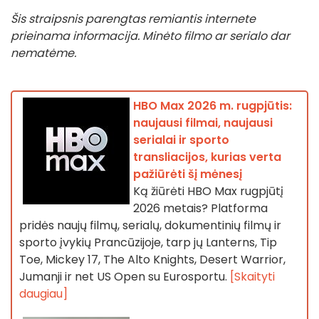
Šis straipsnis parengtas remiantis internete
prieinama informacija. Minėto filmo ar serialo dar
nematėme.
HBO Max 2026 m. rugpjūtis:
naujausi filmai, naujausi
serialai ir sporto
transliacijos, kurias verta
pažiūrėti šį mėnesį
Ką žiūrėti HBO Max rugpjūtį
2026 metais? Platforma
pridės naujų filmų, serialų, dokumentinių filmų ir
sporto įvykių Prancūzijoje, tarp jų Lanterns, Tip
Toe, Mickey 17, The Alto Knights, Desert Warrior,
Jumanji ir net US Open su Eurosportu.
[Skaityti
daugiau]